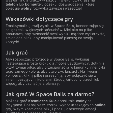
wyzwania dla graczy w każdym wieku. Czy grasz na
telefon
lub
komputer
, oczekuj doświadczenia, które
obiecuje
wolny
rozrywka zawsze i wszędzie!
Wskazówki dotyczące gry
Zmaksymalizuj swój wynik w Space Balls, koncentrując się
na łączeniu większych łańcuchów. Miej oko na piłkę
bonusową, aby wzmocnić swój wynik i mądrze wykorzystaj
zmieniacz piłek, aby manipulować planszą na swoją
korzyść.
Jak grać
Aby rozpocząć przygodę w Space Balls, wykonaj
następujące proste kroki: dla
mobile
użytkownicy, dotknij i
przytrzymaj piłkę, aby przeciągnąć ją w kierunku innej piłki
tego samego koloru, aby utworzyć łańcuch. Na Twoim
komputer
, kliknij piłkę i przesuń ją, aby połączyć się z
innymi pasującymi kolorami. Zbuduj łańcuchy trzech lub
więcej, aby usunąć je z planszy.
Jak grać W Space Balls za darmo?
Możesz grać
Kosmiczne Kule
absolutnie
wolny
na
Playgama. Poznaj Nasz szeroki wybór urzekających
online
gry, w tym kosmiczne piłki, i poczuj dreszczyk emocji
związanych z łączeniem kolorów.