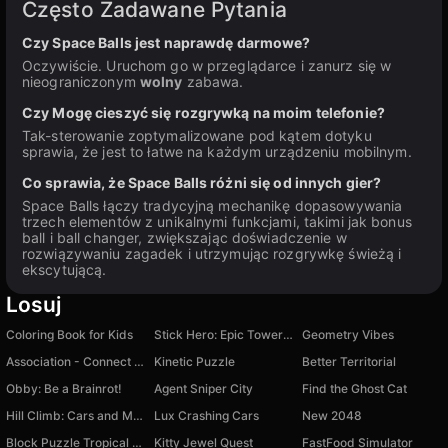
Często Zadawane Pytania
Czy Space Balls jest naprawdę darmowe?
Oczywiście. Uruchom go w przeglądarce i zanurz się w
nieograniczonym
wolny
zabawa.
Czy Mogę cieszyć się rozgrywką na moim telefonie?
Tak-sterowanie zoptymalizowane pod kątem dotyku
sprawia, że jest to łatwe na każdym urządzeniu mobilnym.
Co sprawia, że Space Balls różni się od innych gier?
Space Balls łączy tradycyjną mechanikę dopasowywania
trzech elementów z unikalnymi funkcjami, takimi jak bonus
ball i ball changer, zwiększając doświadczenie w
rozwiązywaniu zagadek i utrzymując rozgrywkę świeżą i
ekscytującą.
Losuj
Coloring Book for Kids
Stick Hero: Epic Tower of War
Geometry Vibes
Association - Connect Word
Kinetic Puzzle
Better Territorial
Obby: Be a Brainrot!
Agent Sniper City
Find the Ghost Cat
Hill Climb: Cars and Motorcycles
Lux Crashing Cars
New 2048
Block Puzzle Tropical Story
Kitty Jewel Quest
FastFood Simulator