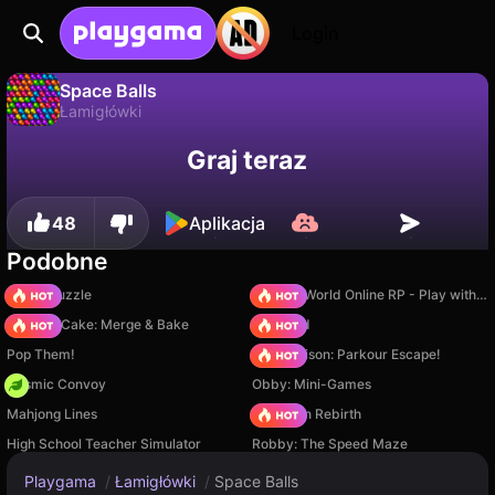
Login
Space Balls
Łamigłówki
Space Balls to darmowa gra łamigłówki od UTKA. Zagraj online na Playgama.
Nie
Zapisz
Zapisz postępy!
Graj teraz
48
Aplikacja
Podobne
Arrow Puzzle
Sprunki World Online RP - Play with Friends!
Piece of Cake: Merge & Bake
TB World
Pop Them!
Barry Prison: Parkour Escape!
Cosmic Convoy
Obby: Mini-Games
Mahjong Lines
Stickman Rebirth
High School Teacher Simulator
Robby: The Speed Maze
Playgama
/
Łamigłówki
/
Space Balls