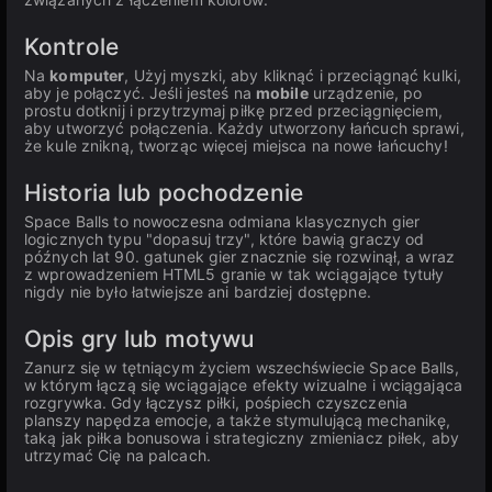
Kontrole
Na
komputer
, Użyj myszki, aby kliknąć i przeciągnąć kulki,
aby je połączyć. Jeśli jesteś na
mobile
urządzenie, po
prostu dotknij i przytrzymaj piłkę przed przeciągnięciem,
aby utworzyć połączenia. Każdy utworzony łańcuch sprawi,
że kule znikną, tworząc więcej miejsca na nowe łańcuchy!
Historia lub pochodzenie
Space Balls to nowoczesna odmiana klasycznych gier
logicznych typu "dopasuj trzy", które bawią graczy od
późnych lat 90. gatunek gier znacznie się rozwinął, a wraz
z wprowadzeniem HTML5 granie w tak wciągające tytuły
nigdy nie było łatwiejsze ani bardziej dostępne.
Opis gry lub motywu
Zanurz się w tętniącym życiem wszechświecie Space Balls,
w którym łączą się wciągające efekty wizualne i wciągająca
rozgrywka. Gdy łączysz piłki, pośpiech czyszczenia
planszy napędza emocje, a także stymulującą mechanikę,
taką jak piłka bonusowa i strategiczny zmieniacz piłek, aby
utrzymać Cię na palcach.