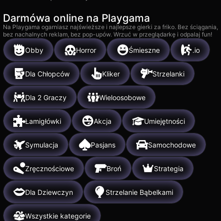
Darmówa online na Playgama
Na Playgama ogarniasz najświeższe i najlepsze gierki za friko. Bez ściągania,
bez nachalnych reklam, bez pop-upów. Wrzuć w przeglądarkę i odpalaj fun!
Obby
Horror
Śmieszne
.io
Dla Chłopców
Kliker
Strzelanki
Dla 2 Graczy
Wieloosobowe
Łamigłówki
Akcja
Umiejętności
Symulacja
Pasjans
Samochodowe
Zręcznościowe
Broń
Strategia
Dla Dziewczyn
Strzelanie Bąbelkami
Wszystkie kategorie