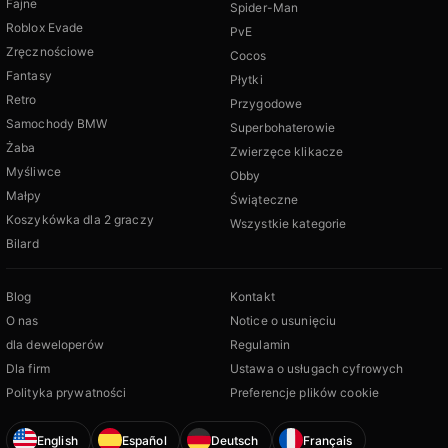
Fajne
Spider-Man
Roblox Evade
PvE
Zręcznościowe
Cocos
Fantasy
Płytki
Retro
Przygodowe
Samochody BMW
Superbohaterowie
Żaba
Zwierzęce klikacze
Myśliwce
Obby
Małpy
Świąteczne
Koszykówka dla 2 graczy
Wszystkie kategorie
Bilard
Blog
Kontakt
O nas
Notice o usunięciu
dla deweloperów
Regulamin
Dla firm
Ustawa o usługach cyfrowych
Polityka prywatności
Preferencje plików cookie
English
Español
Deutsch
Français