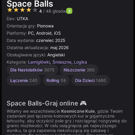
Space Balls
★★★★★
4
/ 48 głosów
3
Dev:
UTKA
Orientacja gry:
Pionowa
Platformy:
PC, Android, iOS
Data wydania:
czerwiec 2025
Ostatnia aktualizacja:
maj 2026
Obsługiwane języki:
Angielski
Kategoria:
Łamigłówki
,
Śmieszne
,
Logika
Dla Nastolatków
3075
Niszczenie
360
Łączenie
240
Rolling
59
Dla Dzieci
1480
Space Balls-Graj online 🎮
Witamy we wszechświecie
Kosmiczne Kule
, gdzie Twoim
zadaniem jest łączenie kolorowych kul w gigantyczne
łańcuchy, aby oczyścić pole gry i rozciągnąć rozgrywkę do
granic możliwości. W celu osiągnięcia jak najwyższego
wyniku, ta gra zapewnia niekończącą się zabawę i