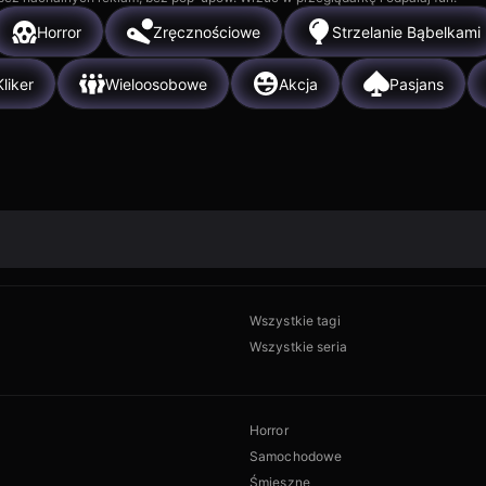
Horror
Zręcznościowe
Strzelanie Bąbelkami
Kliker
Wieloosobowe
Akcja
Pasjans
Wszystkie tagi
Wszystkie seria
Horror
Samochodowe
Śmieszne