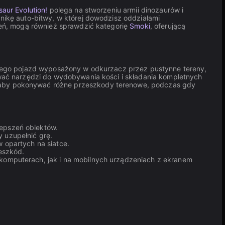
saur Evolution!
polega na stworzeniu armii dinozaurów i
kę auto-bitwy, w której dowodzisz oddziałami
zeń, mogą również sprawdzić kategorię
Smoki
, oferującą
cego pojazd wyposażony w odkurzacz przez pustynne tereny,
ać narzędzi do wydobywania kości i składania kompletnych
 aby pokonywać różne przeszkody terenowe, podczas gdy
epszeń obiektów.
 uzupełnić grę.
w opartych na siatce.
zeszkód.
 komputerach, jak i na mobilnych urządzeniach z ekranem