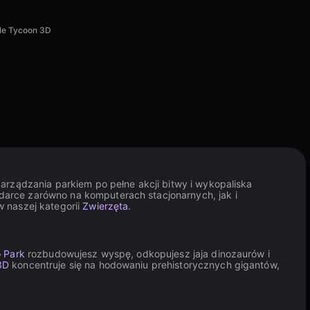
dle Tycoon 3D
arządzania parkiem po pełne akcji bitwy i wykopaliska
darce zarówno na komputerach stacjonarnych, jak i
w naszej kategorii
Zwierzęta
.
o Park
rozbudowujesz wyspę, odkopujesz jaja dinozaurów i
3D
koncentruje się na hodowaniu prehistorycznych gigantów,