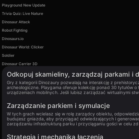
Playground New Update
Trivia Quiz: Live Nature
Dinosaur Attack
Robot Fighting
Dinosaurs.io
Dinosaur World: Clicker
Soldier
Dinosaur Carrier 3D
Odkopuj skamieliny, zarządzaj parkami i
Gry z kategorii Dinozaury pozwalają na interakcję z prehistor
archeologiczne. Playgama oferuje kolekcję ponad 30 tytułów o
urządzeniach mobilnych. Jeśli lubisz zarządzać wirtualnymi st
Zarządzanie parkiem i symulacje
W tych grach wcielasz się w rolę zarządcy obiektu, odpowiedzi
budujesz gniazda, aby przyciągać odwiedzających i generowa
zarządzaniu infrastrukturą parku i przyciąganiu gości w celu 
Strategia i mechanika łączenia