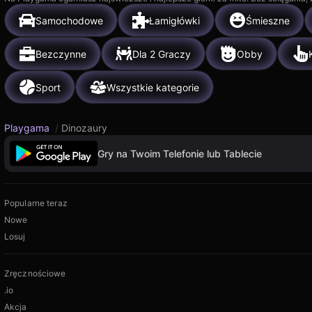
Samochodowe
Łamigłówki
Śmieszne
Bezczynne
Dla 2 Graczy
Obby
Sport
Wszystkie kategorie
Playgama
/
Dinozaury
Gry na Twoim Telefonie lub Tablecie
Popularne teraz
Nowe
Losuj
Zręcznościowe
.io
Akcja