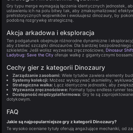
Gry typu merge wymagają łączenia identycznych jednostek, 
ustawieniu ich na polu bitwy tak, aby zmaksymalizować efekty
prehistorycznych wojowników i ewoluujesz dinozaury, by poko
podobną rozgrywkę strategiczną.
Akcja arkadowa i eksploracja
Ten podgatunek obejmuje różnorodne dynamiczne i eksploracy
aby zbierać szczątki dinozaurów. Dla bardziej bezpośrednieg
szkieletów. Jeśli wolisz wyzwania zręcznościowe,
Dinosaur Shif
Ladybug: Save the City
oferuje walkę z gigantycznymi bossami
Cechy gier z kategorii Dinozaury
Zarządzanie zasobami:
Wiele tytułów zawiera elementy bu
Systemy kolekcji:
Możesz wykopywać skamieliny, wykluwać j
Strategiczna walka:
Łącz identyczne jednostki, aby zwiększyć
Wyzwania zręcznościowe:
Formaty typu endless runner test
Dostępność międzyplatformowa:
Gry te są zaprojektowane
dotykowym.
FAQ
Jakie są najpopularniejsze gry z kategorii Dinozaury?
Te wysoko oceniane tytuły oferują angażujące mechaniki, od za