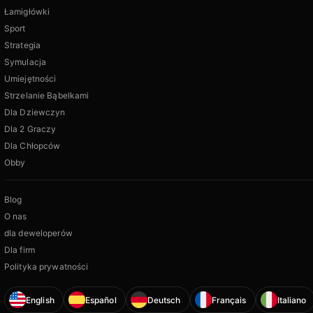
Łamigłówki
Sport
Strategia
Symulacja
Umiejętności
Strzelanie Bąbelkami
Dla Dziewczyn
Dla 2 Graczy
Dla Chłopców
Obby
Blog
O nas
dla deweloperów
Dla firm
Polityka prywatności
English
Español
Deutsch
Français
Italiano