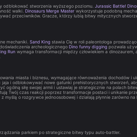
aby odblokować stworzenia wyższego poziomu.
Jurassic Battle! Dino
wność walki.
Dinosaurs Merge Master
wykorzystuje podobną mechani
nywać przeciwników. Gracze, którzy lubią bitwy mitycznych stwor
jne mechaniki.
Sand King
stawia Cię w roli paleontologa prowadzą
o doświadczenia archeologicznego
Dino funny digging
pozwala używ
ting Run
wymaga transformacji między człowiekiem a dinozaurem,
.
dowania miasta i biznesu, wymagające równoważenia dochodów i ul
aja i odblokowywać nowe gatunki prehistorycznych stworzeń, aby
 ogólną siłę swojej armii i ustawiaj je strategicznie na polach bite
ują Twój czas reakcji poprzez transformacje postaci i unikanie pr
 z myślą o rozgrywce jednoosobowej i działają płynnie zarówno na
rządzania parkiem po strategiczne bitwy typu auto-battler.