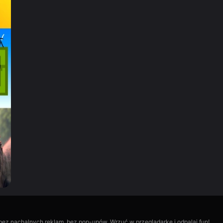
, bez nachalnych reklam, bez pop-upów. Wrzuć w przeglądarkę i odpalaj fun!