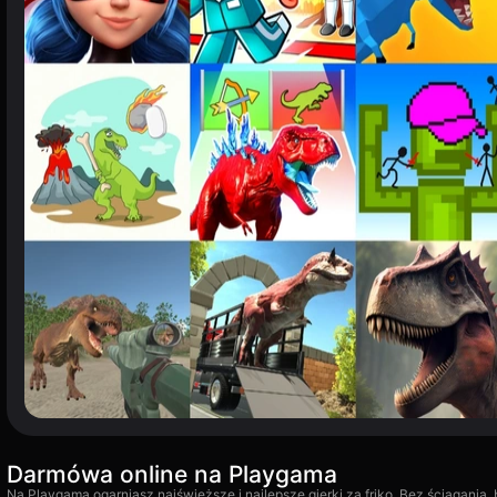
Darmówa online na Playgama
Na Playgama ogarniasz najświeższe i najlepsze gierki za friko. Bez ściągania