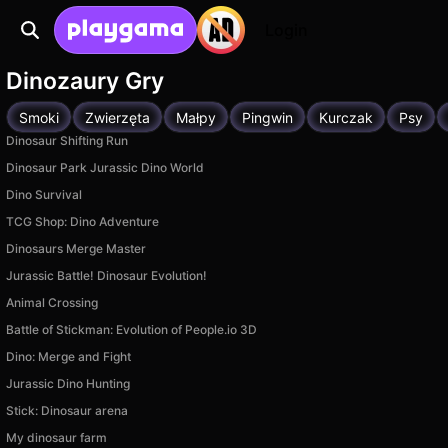
Login
Dinozaury Gry
Smoki
Zwierzęta
Małpy
Pingwin
Kurczak
Psy
Dinosaur Shifting Run
Dinosaur Park Jurassic Dino World
Dino Survival
TCG Shop: Dino Adventure
Dinosaurs Merge Master
Jurassic Battle! Dinosaur Evolution!
Animal Crossing
Battle of Stickman: Evolution of People.io 3D
Dino: Merge and Fight
Jurassic Dino Hunting
Stick: Dinosaur arena
My dinosaur farm