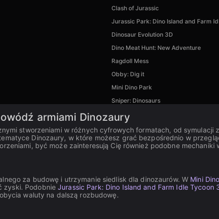
Clash of Jurassic
Jurassic Park: Dino Island and Farm I
Dinosaur Evolution 3D
Dino Meat Hunt: New Adventure
Ragdoll Mess
Obby: Dig it
Mini Dino Park
Sniper: Dinosaurs
 dowódź armiami Dinozaury
ycznymi stworzeniami w różnych cyfrowych formatach, od symulacji z
 tematyce Dinozaury, w które możesz grać bezpośrednio w przeglą
worzeniami, być może zainteresują Cię również podobne mechaniki 
alnego za budowę i utrzymanie siedlisk dla dinozaurów. W
Mini Din
ć zyski. Podobnie
Jurassic Park: Dino Island and Farm Idle Tycoon 
zdobycia waluty na dalszą rozbudowę.