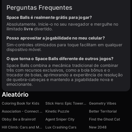
Perguntas Frequentes
Space Balls é realmente grátis para jogar?
Absolutamente. Inicie-o no seu navegador e mergulhe no
ilimitado
livre
divertido.
Posso aproveitar a jogabilidade no meu celular?
Sim-controles otimizados para toque facilitam em qualquer
dispositivo móvel.
O que torna o Space Balls diferente de outros jogos?
Space Balls combina a mecânica tradicional de combinar
três com recursos exclusivos, como a bola bônus e o
trocador de bolas, aprimorando a experiência de resolução
de quebra-cabeças e mantendo a jogabilidade nova e
emocionante.
Aleatório
Coloring Book for Kids
Stick Hero: Epic Tower of War
Geometry Vibes
Association - Connect Word
Kinetic Puzzle
Better Territorial
Obby: Be a Brainrot!
Agent Sniper City
Find the Ghost Cat
Hill Climb: Cars and Motorcycles
Lux Crashing Cars
New 2048