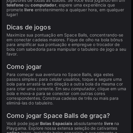
jogadores de todas as idades. Se você está jogando em um
telefone
ou
computador
, espere uma experiência que
promete
livre
entretenimento a qualquer hora, em qualquer
lugar!
Dicas de jogos
Maximize sua pontuação em Space Balls, concentrando-se
em conectar cadeias maiores. Fique de olho na bola bônus
para amplificar sua pontuação e empregue o trocador de
bola com sabedoria para manipular o tabuleiro de jogo a seu
favor.
Como jogar
Para começar sua aventura no Space Balls, siga estes
passos simples: para
celular
usuários, toque e segure uma
bola para arrastá-la em direção a outra bola da mesma cor
para criar uma corrente. Em seu
computador
, clique em uma
bola e mova-a para se conectar com outras cores
correspondentes. Construa cadeias de três ou mais para
eliminá-las do tabuleiro.
Como jogar Space Balls de graça?
Você pode jogar
Bolas Espaciais
absolutamente
livre
na
Playgama. Explore nossa extensa seleção de cativantes
online
jogos, incluindo bolas espaciais, e experimente a