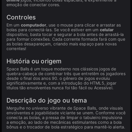
emoção de conectar cores.
Controles
Em um
computador
, use o mouse para clicar e arrastar as
bolas para conectá-las. Se você estiver em um
celular
dispositivo, basta tocar e segurar a bola antes de arrastá-la
para formar conexões. Cada corrente formada fará com que
as bolas desapareçam, criando mais espaço para novas
correntes!
História ou origem
Space Balls é um toque moderno nos clássicos jogos de
quebra-cabeça de combinar três que entretêm os jogadores
desde o final dos anos 90. o gênero de jogos evoluiu
significativamente e, com a introdução do HTML5, jogar
títulos tão envolventes nunca foi tão fácil ou Acessível.
Descrição do jogo ou tema
Mergulhe no universo vibrante de Space Balls, onde visuais
envolventes e jogabilidade viciante se unem. Conforme você
conecta as bolas, a pressa de limpar o tabuleiro impulsiona
a emoção, ao lado de mecânicas estimulantes como a bola
bônus e o trocador de bola estratégico para mantê-lo alerta.