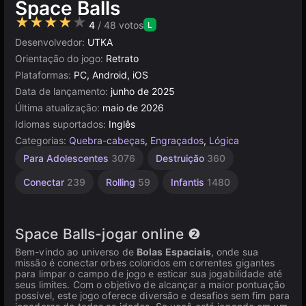
Space Balls
★★★★★
4
/ 48 votos
L
Desenvolvedor:
UTKA
Orientação do jogo:
Retrato
Plataformas:
PC, Android, iOS
Data de lançamento:
junho de 2025
Última atualização:
maio de 2026
Idiomas suportados:
Inglês
Categorias:
Quebra-cabeças
,
Engraçados
,
Lógica
Para Adolescentes
3076
Destruição
360
Conectar
239
Rolling
59
Infantis
1480
Space Balls-jogar online ❷
Bem-vindo ao universo de
Bolas Espaciais
, onde sua
missão é conectar orbes coloridos em correntes gigantes
para limpar o campo de jogo e esticar sua jogabilidade até
seus limites. Com o objetivo de alcançar a maior pontuação
possível, este jogo oferece diversão e desafios sem fim para