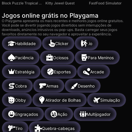
Block Puzzle Tropical Story
Kitty Jewel Quest
FastFood Simulator
Jogos online grátis no Playgama
O Playgama apresenta os mais recentes e melhores jogos online gratuitos.
Você pode se divertir jogando jogos divertidos sem interrupções de
downloads, anúncios intrusivos ou pop-ups. Basta carregar seus jogos
favoritos diretamente no seu navegador e aproveitar a experiência.
Habilidade
Clicker
.io
Paciência
Ociosos
Para Meninos
Estratégia
Esportes
Arcade
Cobra
Armas
Desenho
Obby
Atirador de Bolhas
Simulação
Engraçados
Ação
Multijogador
Tiro
Quebra-cabeças