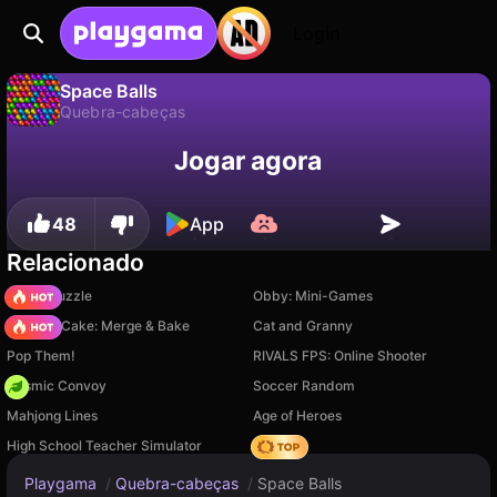
Login
Space Balls
Quebra-cabeças
Não
Salvar
Salve o progresso!
Space Balls é um jogo de quebra-cabeças gratuito de UTKA. Jogue online na Playgama.
Jogar agora
48
App
Relacionado
Arrow Puzzle
Obby: Mini-Games
Piece of Cake: Merge & Bake
Cat and Granny
Pop Them!
RIVALS FPS: Online Shooter
Cosmic Convoy
Soccer Random
Mahjong Lines
Age of Heroes
High School Teacher Simulator
Hedgies
Playgama
/
Quebra-cabeças
/
Space Balls