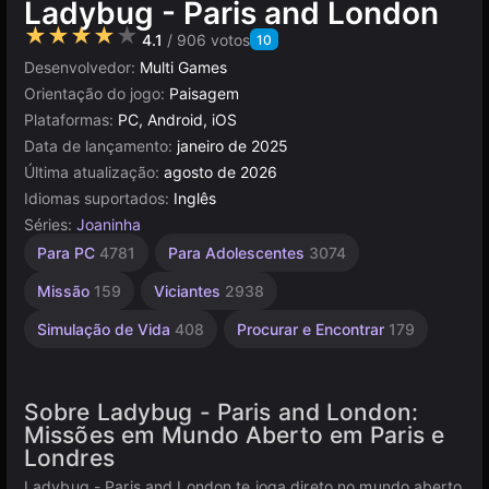
Ladybug - Paris and London
★★★★★
4.1
/ 906 votos
10
Desenvolvedor:
Multi Games
Orientação do jogo:
Paisagem
Plataformas:
PC, Android, iOS
Data de lançamento:
janeiro de 2025
Última atualização:
agosto de 2026
Idiomas suportados:
Inglês
Séries:
Joaninha
Simples
Infantis
Navegador
Mesa e
Para PC
4781
Para Adolescentes
3074
Desktop
1480
1573
5021
5171
Missão
159
Viciantes
2938
Simulação de Vida
408
Procurar e Encontrar
179
Sobre Ladybug - Paris and London:
Missões em Mundo Aberto em Paris e
Londres
Ladybug - Paris and London te joga direto no mundo aberto