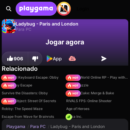
Login
Ladybug - Paris and London
Para PC
Não
Salvar
Salve o progresso!
Jogar agora
Ladybug - Paris and London é um jogo de para pc gratuito de Multi Games. Jogue online na Playgama.
906
App
Relacionado
+1 Speed Keyboard Escape: Obby
Sprunki World Online RP - Play with Friends!
Your Obby Escape
Arrow Puzzle
Survive the Disasters: Obby
Piece of Cake: Merge & Bake
Hidden Object: Street Of Secrets
RIVALS FPS: Online Shooter
Robby: The Speed Maze
Age of Heroes
Escape from Wave for Brainrots
Pizza Inc.
Playgama
/
Para PC
/
Ladybug - Paris and London