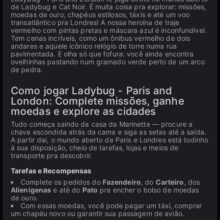
de Ladybug e Cat Noir. É muita coisa pra explorar: missões,
moedas de ouro, chapéus estilosos, táxis e até um voo
transatlântico pra Londres! A nossa heroína de traje
vermelho com pintas pretas e máscara azul é inconfundível.
Tem cenas incríveis, como um ônibus vermelho de dois
andares e aquele icônico relógio de torre numa rua
pavimentada. E olha só que fofura: você ainda encontra
ovelhinhas pastando num gramado verde perto de um arco
de pedra.
Como jogar Ladybug - Paris and
London: Complete missões, ganhe
moedas e explore as cidades
Tudo começa saindo da casa da Marinette — procure a
chave escondida atrás da cama e siga as setas até a saída.
A partir daí, o mundo aberto de Paris e Londres está todinho
à sua disposição, cheio de tarefas, lojas e meios de
transporte pra descobrir.
Tarefas e Recompensas
Complete os pedidos do
Fazendeiro
, do
Carteiro
, dos
Alienígenas
e até do
Pato
pra encher o bolso de moedas
de ouro.
Com essas moedas, você pode pagar um táxi, comprar
um chapéu novo ou garantir sua passagem de avião.