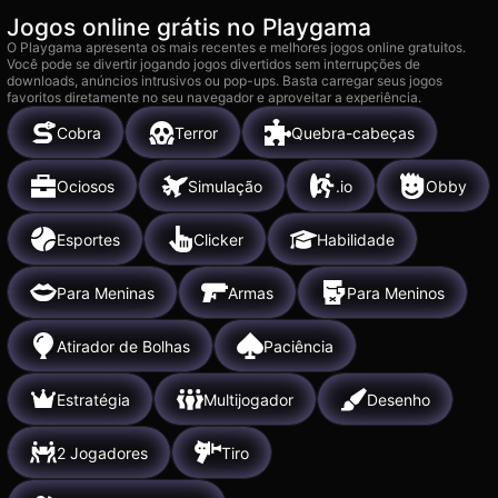
Jogos online grátis no Playgama
O Playgama apresenta os mais recentes e melhores jogos online gratuitos.
Você pode se divertir jogando jogos divertidos sem interrupções de
downloads, anúncios intrusivos ou pop-ups. Basta carregar seus jogos
favoritos diretamente no seu navegador e aproveitar a experiência.
Cobra
Terror
Quebra-cabeças
Ociosos
Simulação
.io
Obby
Esportes
Clicker
Habilidade
Para Meninas
Armas
Para Meninos
Atirador de Bolhas
Paciência
Estratégia
Multijogador
Desenho
2 Jogadores
Tiro