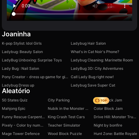
Joaninha
K-pop Stylist: Idol Girls
Ladybug Hair Salon
Ladybug: Beauty Salon
What's in Cat Noir's Phone?
LadyBug Unboxing: Surprise Toys
Ladybug Cleaning: Marinette Room
Lady Bug : Nail Salon
LadyBug 3D: City Adventures
Pony Creator - dress up game for girls
Call Lady Bug right now!
Ladybug Dress up
Ladybug Save Super Cat
Aleatório
50 States Quiz
City Parking
Slide Block Jam
Mahjong Epic
Nubik in the Monster World
Color Block Jam
Funny Rescue Carpenter
King Crash Test Cars
Drive Hill: Monster Trucks
Pixely - Color by number
Teacher Simulator
Night by bonfire
Mage Tower Defence
Wood Block Puzzle
Hunt Zone: Battle Royale