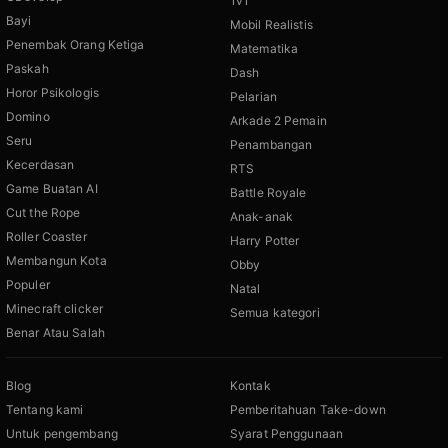
1v1
Bayi
Mobil Realistis
Penembak Orang Ketiga
Matematika
Paskah
Dash
Horor Psikologis
Pelarian
Domino
Arkade 2 Pemain
Seru
Penambangan
Kecerdasan
RTS
Game Buatan AI
Battle Royale
Cut the Rope
Anak-anak
Roller Coaster
Harry Potter
Membangun Kota
Obby
Populer
Natal
Minecraft clicker
Semua kategori
Benar Atau Salah
Blog
Kontak
Tentang kami
Pemberitahuan Take-down
Untuk pengembang
Syarat Penggunaan