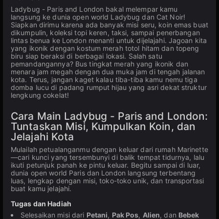
Ladybug - Paris and London bakal melempar kamu
langsung ke dunia open world Ladybug dan Cat Noir!
Siapkan dirimu karena ada banyak misi seru, koin emas buat
dikumpulin, koleksi topi keren, taksi, sampai penerbangan
lintas benua ke London menanti untuk dijelajahi. Jagoan kita
yang ikonik dengan kostum merah totol hitam dan topeng
biru siap beraksi di berbagai lokasi. Salah satu
pemandangannya? Bus tingkat merah yang ikonik dan
menara jam megah dengan dua muka jam di tengah jalanan
kota. Terus, jangan kaget kalau tiba-tiba kamu nemu tiga
domba lucu di padang rumput hijau yang asri dekat struktur
lengkung cokelat!
Cara Main Ladybug - Paris and London:
Tuntaskan Misi, Kumpulkan Koin, dan
Jelajahi Kota
Mulailah petualanganmu dengan keluar dari rumah Marinette
—cari kunci yang tersembunyi di balik tempat tidurnya, lalu
ikuti petunjuk panah ke pintu keluar. Begitu sampai di luar,
dunia open world Paris dan London langsung terbentang
luas, lengkap dengan misi, toko-toko unik, dan transportasi
buat kamu jelajahi.
Tugas dan Hadiah
Selesaikan misi dari
Petani
,
Pak Pos
,
Alien
, dan
Bebek