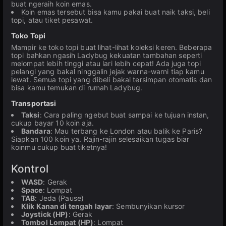
buat ngeraih koin emas.
Koin emas tersebut bisa kamu pakai buat naik taksi, beli
topi, atau tiket pesawat.
Toko Topi
Mampir ke toko topi buat lihat-lihat koleksi keren. Beberapa
topi bahkan ngasih Ladybug kekuatan tambahan seperti
melompat lebih tinggi atau lari lebih cepat! Ada juga topi
pelangi yang bakal ninggalin jejak warna-warni tiap kamu
lewat. Semua topi yang dibeli bakal tersimpan otomatis dan
bisa kamu temukan di rumah Ladybug.
Transportasi
Taksi
: Cara paling ngebut buat sampai ke tujuan instan,
cukup bayar 10 koin aja.
Bandara
: Mau terbang ke London atau balik ke Paris?
Siapkan 100 koin ya. Rajin-rajin selesaikan tugas biar
koinmu cukup buat tiketnya!
Kontrol
WASD
: Gerak
Space
: Lompat
TAB
: Jeda (Pause)
Klik Kanan di tengah layar
: Sembunyikan kursor
Joystick (HP)
: Gerak
Tombol Lompat (HP)
: Lompat