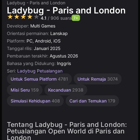
Ladybug - Paris and London
Ladybug - Paris and London
★★★★★
4.1
/ 906 suara
7+
Developer:
Multi Games
Orientasi permainan:
Lanskap
Platform:
PC, Android, iOS
Tanggal rilis:
Januari 2025
Pembaruan terakhir:
Agustus 2026
Bahasa yang Didukung:
Inggris
Seri:
Ladybug Petualangan
Desktop
Sederhana
Untuk
Online
Untuk Semua Platform
4781
Untuk Remaja
3074
Terbaik
Anak
5171
1573
1480
5021
Misi Seru
159
Kecanduan
2938
Simulasi Kehidupan
408
Cari dan Temukan
179
Tentang Ladybug - Paris and London:
Petualangan Open World di Paris dan
London