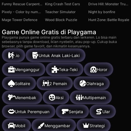
Funny Rescue Carpenter
King Crash Test Cars
Drive Hill: Monster Trucks
Pixely - Color by number
Teacher Simulator
Night by bonfire
Mage Tower Defence
Wood Block Puzzle
Hunt Zone: Battle Royale
Game Online Gratis di Playgama
Playgama punya game online gratis terbaru dan terkeren. Lo bisa main
sebebasnya tanpa download, iklan nyebelin, atau pop-up. Cukup buka
browser, pilih game favorit, dan nikmatin keseruannya.
.io
Untuk Anak Laki-Laki
Menganggur
Teka-Teki
Horor
Solitaire
2 Pemain
Olahraga
Menembak
Aksi
Multipemain
Untuk Perempuan
Senjata
Ular
Mobil
Menggambar
Strategi