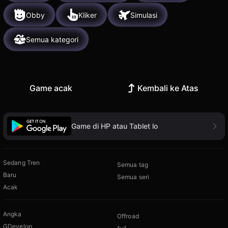
Obby
Kliker
Simulasi
Semua kategori
Game acak
Kembali ke Atas
Game di HP atau Tablet lo
Sedang Tren
Semua tag
Baru
Semua seri
Acak
Angka
Offroad
GDevelop