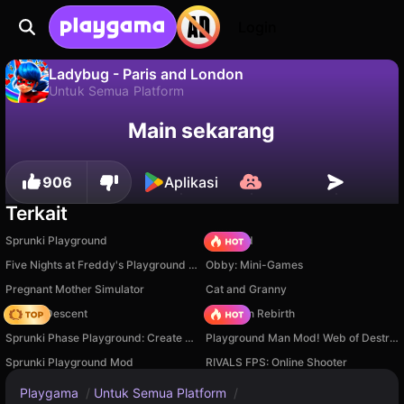
Login
Ladybug - Paris and London
Untuk Semua Platform
Tidak
Simpan
Simpan progresnya!
Ladybug - Paris and London adalah game untuk semua platform gratis oleh Multi Games. Mainkan online di Playgama.
Main sekarang
906
Aplikasi
Terkait
Sprunki Playground
TB World
Five Nights at Freddy's Playground Sandbox
Obby: Mini-Games
Pregnant Mother Simulator
Cat and Granny
Deadly Descent
Stickman Rebirth
Sprunki Phase Playground: Create Sprunki and Music
Playground Man Mod! Web of Destruction!
Sprunki Playground Mod
RIVALS FPS: Online Shooter
Playgama
/
Untuk Semua Platform
/