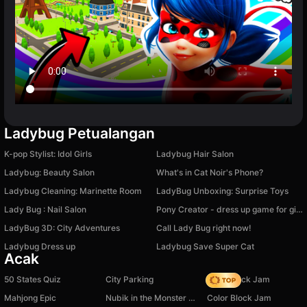
Ladybug Petualangan
K-pop Stylist: Idol Girls
Ladybug Hair Salon
Ladybug: Beauty Salon
What's in Cat Noir's Phone?
Ladybug Cleaning: Marinette Room
LadyBug Unboxing: Surprise Toys
Lady Bug : Nail Salon
Pony Creator - dress up game for girls
LadyBug 3D: City Adventures
Call Lady Bug right now!
Ladybug Dress up
Ladybug Save Super Cat
Acak
50 States Quiz
City Parking
Slide Block Jam
Mahjong Epic
Nubik in the Monster World
Color Block Jam