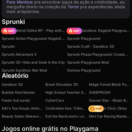
Para Meninos
pra encontrar jogos de ação e criatividade, ou
mergulhe direto na coleção de
Terror
pra experiências ainda
mais arrepiantes.
Sprunki
Sprunki World Online RP - Play with Friends!
Sprunki Sandbox: Ragdoll Playground Mode
Sprunki Action Playground: Ragdoll Sandbox
Sprunki Playground
Sprunki
Sprunki Craft - Sandbox 3D
Sprunki Adventure 3
Sprunki Phase Playground: Create Sprunki and Music
Sprunki 3D: Hide and Seek in the City
Sprunki Playground Mod
Sprunki Sandbox War Mod
Domino Playground
Aleatório
Sandbox 3D
Brawl Simulator 3D
Magic Forest Block Puzzle
Bubble Shot Master
High School Teacher Simulator
SHEEPRUSH
Faster but surely
CyberCars
Soccer Star - Music Ball Jump 3D
Kiki's Tea House: Animal Cafe
Civilization Hex: Tribes Rise
Speed per Click: Obby
Beauty Salon: Makeover & Dress Up
Exit the Backrooms: Level 0
Mini Car Racing Master 3D
Jogos online grátis no Playgama