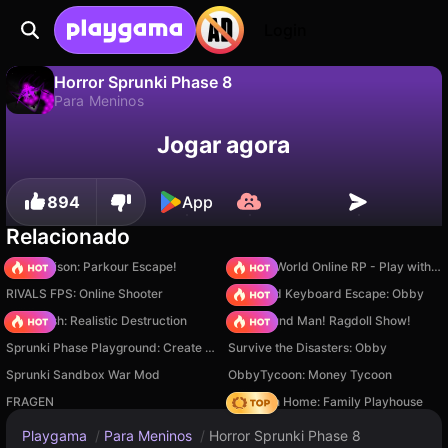
Login
Horror Sprunki Phase 8
Para Meninos
Não
Salvar
Salve o progresso!
Horror Sprunki Phase 8 é um jogo de para meninos gratuito de G.O.. Jogue online na Playgama.
Jogar agora
894
App
Relacionado
Barry Prison: Parkour Escape!
Sprunki World Online RP - Play with Friends!
RIVALS FPS: Online Shooter
+1 Speed Keyboard Escape: Obby
Car Crush: Realistic Destruction
Playground Man! Ragdoll Show!
Sprunki Phase Playground: Create Sprunki and Music
Survive the Disasters: Obby
Sprunki Sandbox War Mod
ObbyTycoon: Money Tycoon
FRAGEN
My Town Home: Family Playhouse
Playgama
/
Para Meninos
/
Horror Sprunki Phase 8