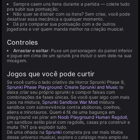
Sempre caem uns itens durante a partida — colete tudo
pra subir sua pontuação.
Não quer se distrair com os itens? Sem crise, você pode
desativar essa mecânica a qualquer momento.
Dá pra comparar sua pontuação com a de outros
jogadores e ver quem manda melhor na criação musical.
Controles
Arrastar e soltar
: Puxe um personagem do painel inferior
e jogue em cima de um sprunk pra incluir o som dele na sua
mixagem.
Jogos que você pode curtir
Se você curtiu o lado criativo de Horror Sprunki Phase 8,
Sprunki Phase Playground: Create Sprunki and Music
te
deixa criar seu próprio sprunki e compor faixas com
combinações de fases únicas. Se você quer algo com mais
caos na mistura,
Sprunki Sandbox War Mod
mistura
sandbox com sobrevivência contra abóboras, coelhos,
aliens e minotauros. Quem é fã de uma bagunça em
playground vai pirar em
Noob Playground Human Ragdoll
,
um sandbox estilo pixel com ragdolls, casas pra construir e
muita TNT pra explodir tudo.
Dê uma olhada na
Sprunki
completa pra ver mais títulos
desse universo musical, explore o catálogo mais amplo de