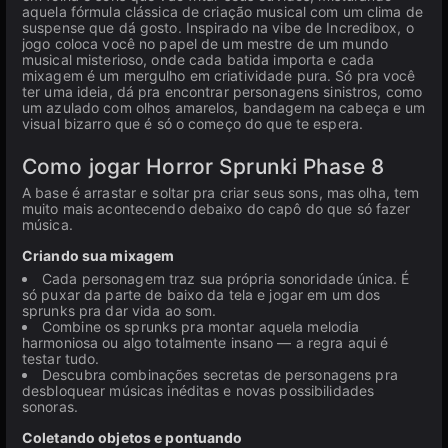
aquela fórmula clássica de criação musical com um clima de
suspense que dá gosto. Inspirado na vibe de Incredibox, o
jogo coloca você no papel de um mestre de um mundo
musical misterioso, onde cada batida importa e cada
mixagem é um mergulho em criatividade pura. Só pra você
ter uma ideia, dá pra encontrar personagens sinistros, como
um azulado com olhos amarelos, bandagem na cabeça e um
visual bizarro que é só o começo do que te espera.
Como jogar Horror Sprunki Phase 8
A base é arrastar e soltar pra criar seus sons, mas olha, tem
muito mais acontecendo debaixo do capô do que só fazer
música.
Criando sua mixagem
Cada personagem traz sua própria sonoridade única. É
só puxar da parte de baixo da tela e jogar em um dos
sprunks pra dar vida ao som.
Combine os sprunks pra montar aquela melodia
harmoniosa ou algo totalmente insano — a regra aqui é
testar tudo.
Descubra combinações secretas de personagens pra
desbloquear músicas inéditas e novas possibilidades
sonoras.
Coletando objetos e pontuando