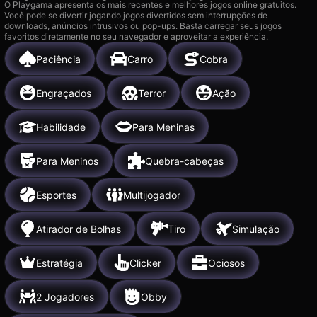
O Playgama apresenta os mais recentes e melhores jogos online gratuitos.
Você pode se divertir jogando jogos divertidos sem interrupções de
downloads, anúncios intrusivos ou pop-ups. Basta carregar seus jogos
favoritos diretamente no seu navegador e aproveitar a experiência.
Paciência
Carro
Cobra
Engraçados
Terror
Ação
Habilidade
Para Meninas
Para Meninos
Quebra-cabeças
Esportes
Multijogador
Atirador de Bolhas
Tiro
Simulação
Estratégia
Clicker
Ociosos
2 Jogadores
Obby