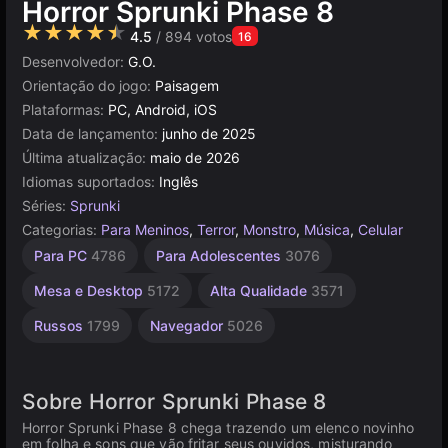
Horror Sprunki Phase 8
★★★★★
4.5
/ 894 votos
16
Desenvolvedor:
G.O.
Orientação do jogo:
Paisagem
Plataformas:
PC, Android, iOS
Data de lançamento:
junho de 2025
Última atualização:
maio de 2026
Idiomas suportados:
Inglês
Séries:
Sprunki
Categorias:
Para Meninos
,
Terror
,
Monstro
,
Música
,
Celular
Para PC
4786
Para Adolescentes
3076
Mesa e Desktop
5172
Alta Qualidade
3571
Russos
1799
Navegador
5026
Sobre Horror Sprunki Phase 8
Horror Sprunki Phase 8 chega trazendo um elenco novinho
em folha e sons que vão fritar seus ouvidos, misturando