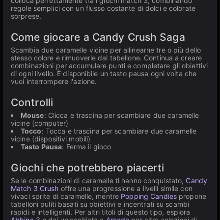
colloca perfettamente tra i giochi match 3, combinando
regole semplici con un flusso costante di dolci e colorate
sorprese.
Come giocare a Candy Crush Saga
Scambia due caramelle vicine per allinearne tre o più dello
stesso colore e rimuoverle dal tabellone. Continua a creare
combinazioni per accumulare punti e completare gli obiettivi
di ogni livello. È disponibile un tasto pausa ogni volta che
vuoi interrompere l'azione.
Controlli
Mouse
: Clicca e trascina per scambiare due caramelle
vicine (computer)
Tocco
: Tocca e trascina per scambiare due caramelle
vicine (dispositivi mobili)
Tasto Pausa
: Ferma il gioco
Giochi che potrebbero piacerti
Se le combinazioni di caramelle ti hanno conquistato,
Candy
Match 3 Crush
offre una progressione a livelli simile con
vivaci sprite di caramelle, mentre
Popping Candies
propone
tabelloni puliti basati su obiettivi e incentrati su scambi
rapidi e intelligenti. Per altri titoli di questo tipo, esplora
Abbina 3
o dai un'occhiata a
Arcade
per altre selezioni di