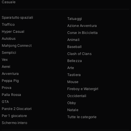
Casuale
Sparatutto spaziali
Tatuaggi
Traffico
Azione Avventura
Hyper Casual
Corse in Bicicletta
Autobus
Animali
Mahjong Connect
Baseball
Semplici
Clash of Clans
Vex
Bellezza
Aerei
Arte
Avventura
Tastiera
Peppa Pig
Mouse
Prova
Fireboy e Watergirl
Palla Rossa
Occidentali
GTA
Obby
Parole 2 Giocatori
Natale
Per 1 giocatore
Tutte le categorie
Schermo intero