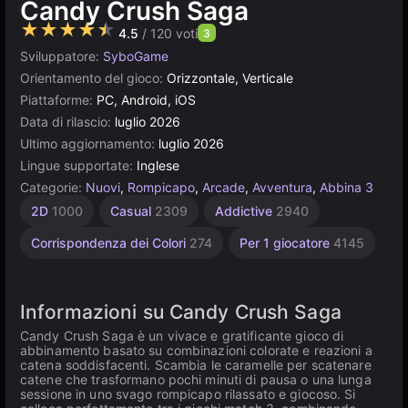
Candy Crush Saga
★★★★★
4.5
/ 120 voti
3
Sviluppatore:
SyboGame
Orientamento del gioco:
Orizzontale, Verticale
Piattaforme:
PC, Android, iOS
Data di rilascio:
luglio 2026
Ultimo aggiornamento:
luglio 2026
Lingue supportate:
Inglese
Categorie:
Nuovi
,
Rompicapo
,
Arcade
,
Avventura
,
Abbina 3
2D
1000
Casual
2309
Addictive
2940
Corrispondenza dei Colori
274
Per 1 giocatore
4145
Informazioni su Candy Crush Saga
Candy Crush Saga è un vivace e gratificante gioco di
abbinamento basato su combinazioni colorate e reazioni a
catena soddisfacenti. Scambia le caramelle per scatenare
catene che trasformano pochi minuti di pausa o una lunga
sessione in uno svago rompicapo rilassato e giocoso. Si