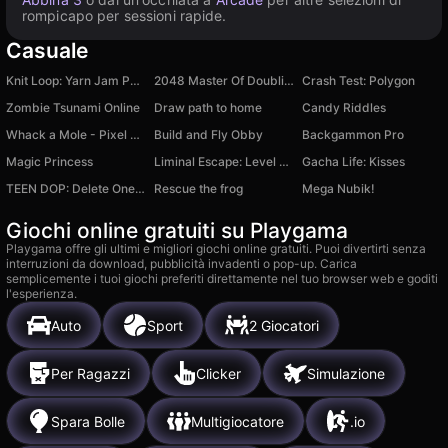
rompicapo per sessioni rapide.
Casuale
Knit Loop: Yarn Jam Puzzle
2048 Master Of Doubling
Crash Test: Polygon
Zombie Tsunami Online
Draw path to home
Candy Riddles
Whack a Mole - Pixel Version
Build and Fly Obby
Backgammon Pro
Magic Princess
Liminal Escape: Level Zero
Gacha Life: Kisses
TEEN DOP: Delete One Part
Rescue the frog
Mega Nubik!
Giochi online gratuiti su Playgama
Playgama offre gli ultimi e migliori giochi online gratuiti. Puoi divertirti senza
interruzioni da download, pubblicità invadenti o pop-up. Carica
semplicemente i tuoi giochi preferiti direttamente nel tuo browser web e goditi
l'esperienza.
Auto
Sport
2 Giocatori
Per Ragazzi
Clicker
Simulazione
Spara Bolle
Multigiocatore
.io