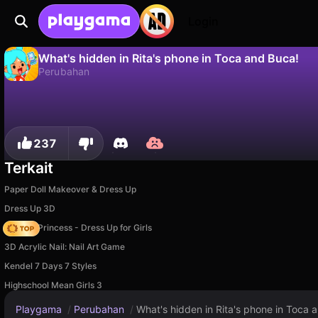
Login
What's hidden in Rita's phone in Toca and Buca!
Perubahan
Tidak
Simp
Simpan progresnya!
What's hidden in Rita's phone in Toca and Buca! adalah game perubahan gratis oleh EpicGamesStore. Mainkan online di Playgama.
237
Terkait
Paper Doll Makeover & Dress Up
Dress Up 3D
Fashion Princess - Dress Up for Girls
3D Acrylic Nail: Nail Art Game
Kendel 7 Days 7 Styles
Highschool Mean Girls 3
Playgama
/
Perubahan
/
What's hidden in Rita's phone in Toca 