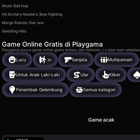
Music Ball Hop
Hit Archery Masters: Bow Fighting
Merge Robots: Star war
Sledding Hills
Game Online Gratis di Playgama
Playgama punya game online gratis terbaru dan terkeren. Lo bisa main sebebas
Lucu
.io
Senjata
Multipemain
Untuk Anak Laki-Laki
Ular
Kliker
Penembak Gelembung
Semua kategori
Game acak