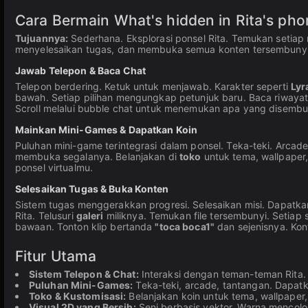
Cara Bermain What's hidden in Rita's pho
Tujuannya:
Sederhana. Eksplorasi ponsel Rita. Temukan setiap 
menyelesaikan tugas, dan membuka semua konten tersembunyi.
Jawab Telepon & Baca Chat
Telepon berdering. Ketuk untuk menjawab. Karakter seperti
Lyr
bawah. Setiap pilihan mengungkap petunjuk baru. Baca riwayat 
Scroll melalui bubble chat untuk menemukan apa yang disembun
Mainkan Mini-Games & Dapatkan Koin
Puluhan mini-game terintegrasi dalam ponsel. Teka-teki. Arc
membuka segalanya. Belanjakan di
toko
untuk tema, wallpaper,
ponsel virtualmu.
Selesaikan Tugas & Buka Konten
Sistem tugas menggerakkan progresi. Selesaikan misi. Dapatkan
Rita. Telusuri
galeri
miliknya. Temukan file tersembunyi. Setiap
bawaan. Tonton klip bertanda
"toca boca1"
dan sejenisnya. Kont
Fitur Utama
Sistem Telepon & Chat:
Interaksi dengan teman-teman Rita.
Puluhan Mini-Games:
Teka-teki, arcade, tantangan. Dapatk
Toko & Kustomisasi:
Belanjakan koin untuk tema, wallpaper,
Visual 2D yang Bersih:
Seni berbasis vektor. Warna mencolo