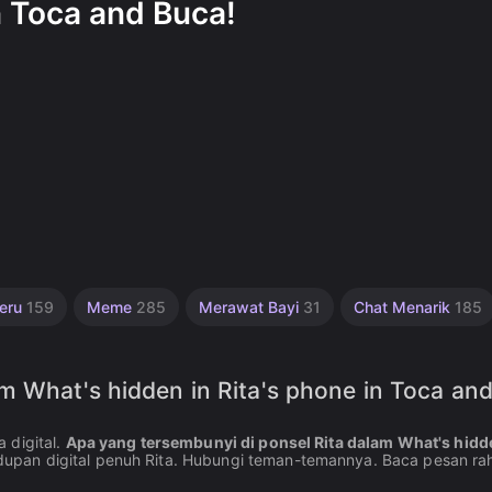
n Toca and Buca!
Seru
159
Meme
285
Merawat Bayi
31
Chat Menarik
185
m What's hidden in Rita's phone in Toca an
 digital.
Apa yang tersembunyi di ponsel Rita dalam What's hidd
an digital penuh Rita. Hubungi teman-temannya. Baca pesan rah