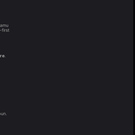
 kamu
first
re
.
pun.