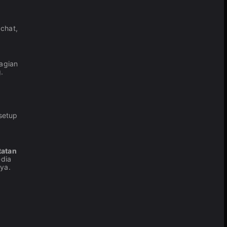
 chat,
bagian
.
setup
tatan
edia
nya.