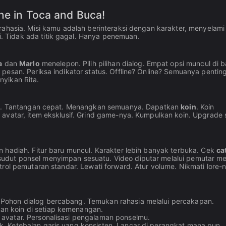
ne in Toca and Buca!
rahasia. Misi kamu adalah berinteraksi dengan karakter, menyelami
 Tidak ada titik gagal. Hanya penemuan.
a
dan
Marlo
menelepon. Pilih pilihan dialog. Empat opsi muncul di 
pesan. Periksa indikator status. Offline? Online? Semuanya penting
yikan Rita.
ade. Tantangan cepat. Menangkan semuanya. Dapatkan
koin
. Koin
 avatar, item eksklusif. Grind game-nya. Kumpulkan koin. Upgrade 
 hadiah. Fitur baru muncul. Karakter lebih banyak terbuka. Cek
ca
 sudut ponsel menyimpan sesuatu. Video diputar melalui pemutar m
rol pemutaran standar. Lewati forward. Atur volume. Nikmati lore-
 Pohon dialog bercabang. Temukan rahasia melalui percakapan.
an koin di setiap kemenangan.
 avatar. Personalisasi pengalaman ponselmu.
k. Ketebalan garis yang konsisten. Lancar di perangkat mana pun.