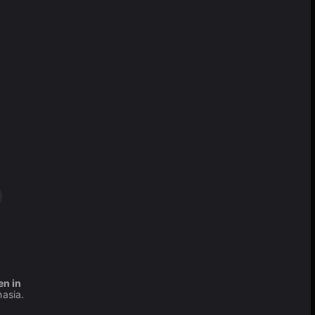
d
en in
asia.