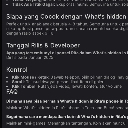
Tidak Ada Titik Gagal:
Eksplorasi murni. Sempurna untuk rolep
Siapa yang Cocok dengan What's hidden i
Perfek untuk anak-anak berusia 4-8 tahun. Sempurna untuk peng
suka aplikasi ponsel pura-pura dan suasana rumah boneka digital
dengan rasio aspek 9:16.
Tanggal Rilis & Developer
Apa yang tersembunyi di ponsel Rita dalam What's hidden in 
Dirilis pada Januari 2025.
Kontrol
Klik Mouse / Ketuk
: Jawab telepon, pilih pilihan dialog, nav
Scroll
: Telusuri riwayat pesan, lihat item di galeri
Klik Tombol
: Putar/jeda video, lewati konten, atur volume
FAQ
Di mana saya bisa bermain What's hidden in Rita's phone in T
Mainkan What's hidden in Rita's phone in Toca and Buca! secar
Bagaimana cara mendapatkan koin di What's hidden in Rita's
Mainkan mini-games. Menangkan tantangan. Koin akan muncul s