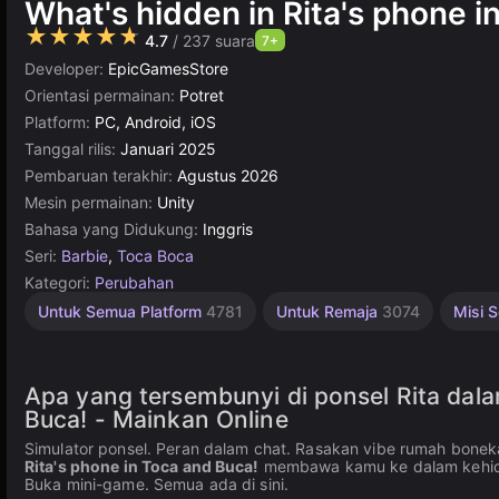
What's hidden in Rita's phone i
★★★★★
4.7
/ 237 suara
7+
Developer:
EpicGamesStore
Orientasi permainan:
Potret
Platform:
PC, Android, iOS
Tanggal rilis:
Januari 2025
Pembaruan terakhir:
Agustus 2026
Mesin permainan:
Unity
Bahasa yang Didukung:
Inggris
Seri:
Barbie
,
Toca Boca
Kategori:
Perubahan
Boneka
Desktop
Bayi
Sederhana
Untuk
Kitty
Unity
Online
Hewan
Untuk Semua Platform
4781
Untuk Remaja
3074
Misi 
Peliharaan
Cats
Terbaik
online
276
Anak
5171
71
1573
1480
3174
74
5021
200
Apa yang tersembunyi di ponsel Rita dala
Buca! - Mainkan Online
Simulator ponsel. Peran dalam chat. Rasakan vibe rumah boneka
Rita's phone in Toca and Buca!
membawa kamu ke dalam kehidup
Buka mini-game. Semua ada di sini.