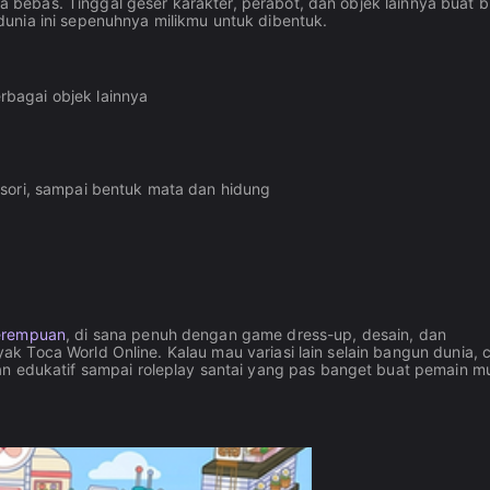
ebas. Tinggal geser karakter, perabot, dan objek lainnya buat b
unia ini sepenuhnya milikmu untuk dibentuk.
rbagai objek lainnya
esori, sampai bentuk mata dan hidung
erempuan
, di sana penuh dengan game dress-up, desain, dan
 Toca World Online. Kalau mau variasi lain selain bangun dunia, 
n edukatif sampai roleplay santai yang pas banget buat pemain m