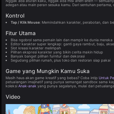
Nggak ada aturan kaku, nggak ada misi aneh-aneh — semuanya b
adegan atau main peran sesuka kamu. Dari sentuhan pertama, d
Kontrol
Tap / Klik Mouse
: Memindahkan karakter, perabotan, dan be
Fitur Utama
Bisa ngobrol sama pemain lain dan mampir ke dunia mereka
Editor karakter super lengkap: ganti gaya rambut, baju, aks
Slot kreasi karakter melimpah
Pilihan ekspresi karakter yang bikin cerita makin hidup
Banyak banget pilihan furnitur dan dekorasi
Segudang pilihan rumah, plus toko dan restoran siap pakai
Game yang Mungkin Kamu Suka
Masih haus akan game kreatif yang bebas? Coba intip
Untuk P
petualangan imajinatif yang punya semangat sandbox sama kayak
koleksi
Anak-anak
yang punya segalanya, mulai dari petualanga
Video