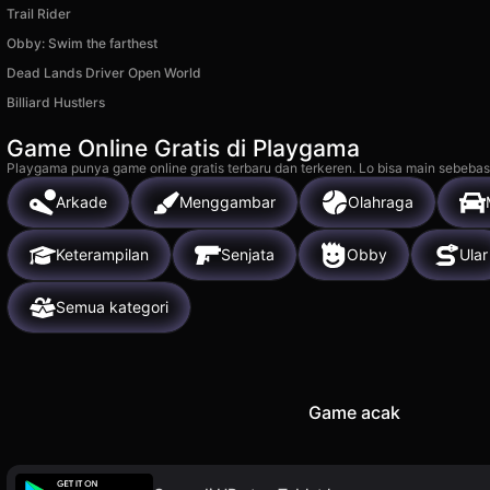
Trail Rider
Obby: Swim the farthest
Dead Lands Driver Open World
Billiard Hustlers
Game Online Gratis di Playgama
Playgama punya game online gratis terbaru dan terkeren. Lo bisa main sebebas
Arkade
Menggambar
Olahraga
Keterampilan
Senjata
Obby
Ular
Semua kategori
Game acak