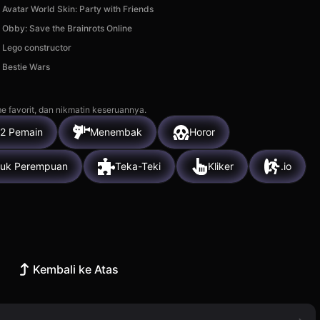
Avatar World Skin: Party with Friends
Obby: Save the Brainrots Online
Lego constructor
Bestie Wars
e favorit, dan nikmatin keseruannya.
2 Pemain
Menembak
Horor
tuk Perempuan
Teka-Teki
Kliker
.io
Kembali ke Atas