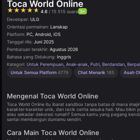
Toca World Online
★★★★★
4.6
/ 15 515 suara
3+
Developer:
ULG
Orientasi permainan:
Lanskap
Platform:
PC, Android, iOS
Tanggal rilis:
Juni 2025
Pembaruan terakhir:
Agustus 2026
Bahasa yang Didukung:
Inggris
Kategori:
Untuk Perempuan
,
Anak-anak
,
Putri
,
Berdandan
,
Berpak
Desktop
Sederhana
Untuk
Godot
Online
Untuk Semua Platform
4779
Chat Menarik
185
Asah O
Terbaik
Anak
5168
91
1572
1477
5019
Mengenal Toca World Online
Toca World Online itu ibarat sandbox tanpa batas di mana imaji
karakter-karakter unik, dan racik cerita sesuka hati. Mau bikin 
atau sekadar dekorasi rumah? Semua kamu yang pegang kendal
santai membangun duniamu sendiri.
Cara Main Toca World Online