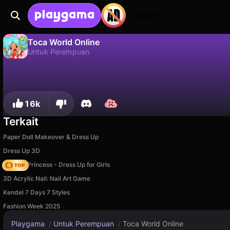
Login
Toca World Online
Untuk Perempuan
Tidak
Simp
Simpan progresnya!
Toca World Online adalah game untuk perempuan gratis oleh ULG. Mainkan online di Playgama.
16k
Terkait
Paper Doll Makeover & Dress Up
Dress Up 3D
Fashion Princess - Dress Up for Girls
3D Acrylic Nail: Nail Art Game
Kendel 7 Days 7 Styles
Fashion Week 2025
Playgama
/
Untuk Perempuan
/
Toca World Online