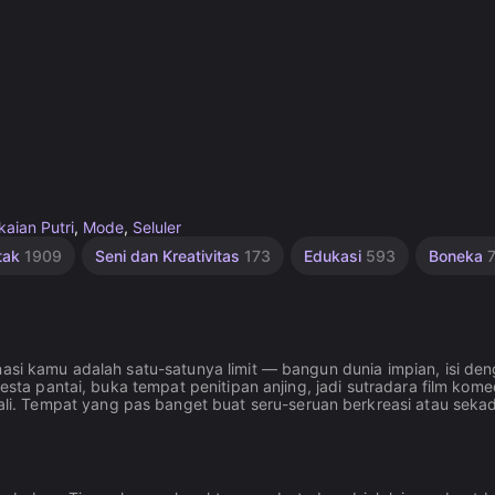
aian Putri
,
Mode
,
Seluler
tak
1909
Seni dan Kreativitas
173
Edukasi
593
Boneka
nasi kamu adalah satu-satunya limit — bangun dunia impian, isi de
pesta pantai, buka tempat penitipan anjing, jadi sutradara film kome
i. Tempat yang pas banget buat seru-seruan berkreasi atau seka