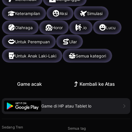
Keterampilan
Aksi
Simulasi
Olahraga
Horor
.io
Lucu
Untuk Perempuan
Ular
Untuk Anak Laki-Laki
Semua kategori
Game acak
Kembali ke Atas
Game di HP atau Tablet lo
Sedang Tren
Semua tag