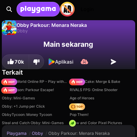
Login
Obby Parkour: Menara Neraka
Obby
Tidak
Simpan
Simpan progresnya!
Obby Parkour: Menara Neraka adalah game obby gratis oleh CAYN. Mainkan online di Playgama.
Main sekarang
70k
Aplikasi
Terkait
Sprunki World Online RP - Play with Friends!
Piece of Cake: Merge & Bake
Barry Prison: Parkour Escape!
RIVALS FPS: Online Shooter
Obby: Mini-Games
Age of Heroes
Obby: +1 Jump per Click
Hedgies
ObbyTycoon: Money Tycoon
Pop Them!
Steal and Catch Obby: Mini-Games
Draw and Color Pixel Pictures
Playgama
/
Obby
/
Obby Parkour: Menara Neraka