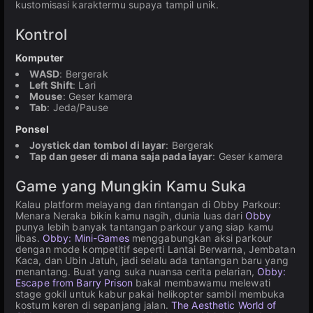
kustomisasi karaktermu supaya tampil unik.
Kontrol
Komputer
WASD
: Bergerak
Left Shift
: Lari
Mouse
: Geser kamera
Tab
: Jeda/Pause
Ponsel
Joystick dan tombol di layar
: Bergerak
Tap dan geser di mana saja pada layar
: Geser kamera
Game yang Mungkin Kamu Suka
Kalau platform melayang dan rintangan di Obby Parkour:
Menara Neraka bikin kamu nagih, dunia luas dari
Obby
punya lebih banyak tantangan parkour yang siap kamu
libas.
Obby: Mini-Games
menggabungkan aksi parkour
dengan mode kompetitif seperti Lantai Berwarna, Jembatan
Kaca, dan Ubin Jatuh, jadi selalu ada tantangan baru yang
menantang. Buat yang suka nuansa cerita pelarian,
Obby:
Escape from Barry Prison
bakal membawamu melewati
stage gokil untuk kabur pakai helikopter sambil membuka
kostum keren di sepanjang jalan.
The Aesthetic World of