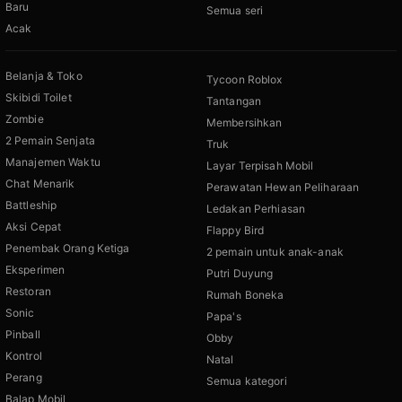
Baru
Semua seri
Acak
Belanja & Toko
Tycoon Roblox
Skibidi Toilet
Tantangan
Zombie
Membersihkan
2 Pemain Senjata
Truk
Manajemen Waktu
Layar Terpisah Mobil
Chat Menarik
Perawatan Hewan Peliharaan
Battleship
Ledakan Perhiasan
Aksi Cepat
Flappy Bird
Penembak Orang Ketiga
2 pemain untuk anak-anak
Eksperimen
Putri Duyung
Restoran
Rumah Boneka
Sonic
Papa's
Pinball
Obby
Kontrol
Natal
Perang
Semua kategori
Balap Mobil