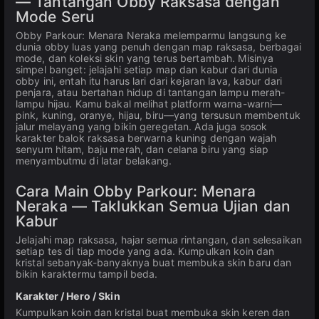
— Tantangan Obby Raksasa dengan
Mode Seru
Obby Parkour: Menara Neraka melemparmu langsung ke
dunia obby luas yang penuh dengan map raksasa, berbagai
mode, dan koleksi skin yang terus bertambah. Misinya
simpel banget: jelajahi setiap map dan kabur dari dunia
obby ini, entah itu harus lari dari kejaran lava, kabur dari
penjara, atau bertahan hidup di tantangan lampu merah-
lampu hijau. Kamu bakal melihat platform warna-warni—
pink, kuning, oranye, hijau, biru—yang tersusun membentuk
jalur melayang yang bikin geregetan. Ada juga sosok
karakter balok raksasa berwarna kuning dengan wajah
senyum hitam, baju merah, dan celana biru yang siap
menyambutmu di latar belakang.
Cara Main Obby Parkour: Menara
Neraka — Taklukkan Semua Ujian dan
Kabur
Jelajahi map raksasa, hajar semua rintangan, dan selesaikan
setiap tes di tiap mode yang ada. Kumpulkan koin dan
kristal sebanyak-banyaknya buat membuka skin baru dan
bikin karaktermu tampil beda.
Karakter / Hero / Skin
Kumpulkan koin dan kristal buat membuka skin keren dan