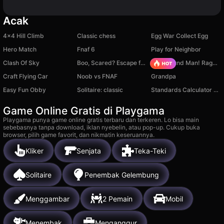
Acak
4x4 Hill Climb
Classic chess
Egg War Collect Egg
Hero Match
Fnaf 6
Play for Neighbor
Clash Of Sky
Boo, Scared? Escape from Backrooms
Playground Man! Ragdoll Show!
Craft Flying Car
Noob vs FNAF
Grandpa
Easy Fun Obby
Solitaire: classic
Standards Calculator Quiz
Game Online Gratis di Playgama
Playgama punya game online gratis terbaru dan terkeren. Lo bisa main
sebebasnya tanpa download, iklan nyebelin, atau pop-up. Cukup buka
browser, pilih game favorit, dan nikmatin keseruannya.
Kliker
Senjata
Teka-Teki
Solitaire
Penembak Gelembung
Menggambar
2 Pemain
Mobil
Menembak
Menganggur