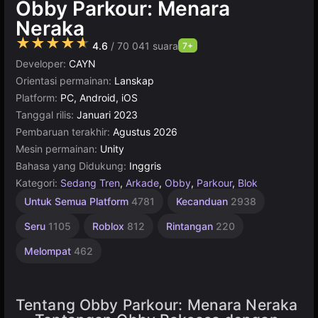
Obby Parkour: Menara
Neraka
★★★★★
4.6
/ 70 041 suara
7+
Developer:
CAYN
Orientasi permainan:
Lanskap
Platform:
PC, Android, iOS
Tanggal rilis:
Januari 2023
Pembaruan terakhir:
Agustus 2026
Mesin permainan:
Unity
Bahasa yang Didukung:
Inggris
Kategori:
Sedang Tren
,
Arkade
,
Obby
,
Parkour
,
Blok
Pikiran
Mengumpulkan
Ketangkasan
Desktop
Rekomendasi
Unity
Online
67
1
Untuk Semua Platform
4781
Kecanduan
2938
Pemain
Terbaik
online
Obby
Online
1238
5171
2593
889
3569
3174
4146
5021
71
Seru
1105
Roblox
812
Rintangan
220
Melompat
462
Tentang Obby Parkour: Menara Neraka