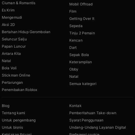
Ciuman & Romantis
Mobil Offroad
Es Krim
Film
Mengemudi
Getting Over It
Aksi 2D
Sepeda
Bertahan Hidup Gerombolan
Tinju 2 Pemain
Seluncur Salju
Kencan
Papan Luncur
Dart
Antara Kita
Sepak Bola
Natal
Keterampilan
Bola Voli
Obby
Stickman Online
Natal
Pertarungan
Semua kategori
Penembakan Roblox
Blog
Kontak
Tentang kami
Pemberitahuan Take-down
Untuk pengembang
Syarat Penggunaan
Untuk bisnis
Undang-Undang Layanan Digital
Kebijakan Privasi
Preferensi cookie