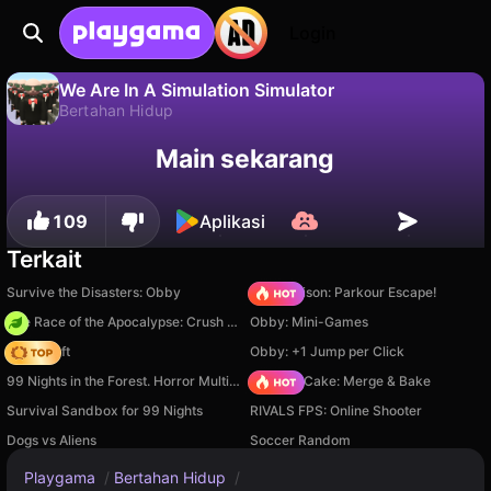
Login
We Are In A Simulation Simulator
Bertahan Hidup
Tidak
Simpan
Simpan progresnya!
We Are In A Simulation Simulator adalah game bertahan hidup gratis oleh mutgames. Mainkan online di Playgama.
Main sekarang
109
Aplikasi
Terkait
Survive the Disasters: Obby
Barry Prison: Parkour Escape!
The Race of the Apocalypse: Crush the Zombies!
Obby: Mini-Games
Trap Craft
Obby: +1 Jump per Click
99 Nights in the Forest. Horror Multiplayer
Piece of Cake: Merge & Bake
Survival Sandbox for 99 Nights
RIVALS FPS: Online Shooter
Dogs vs Aliens
Soccer Random
Playgama
/
Bertahan Hidup
/