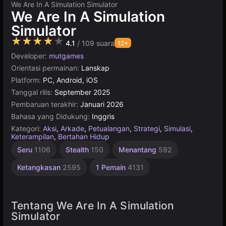
We Are In A Simulation Simulator
We Are In A Simulation
Simulator
★★★★★
4.1
/ 109 suara
12+
Developer:
mutgames
Orientasi permainan:
Lanskap
Platform:
PC, Android, iOS
Tanggal rilis:
September 2025
Pembaruan terakhir:
Januari 2026
Bahasa yang Didukung:
Inggris
Kategori:
Aksi
,
Arkade
,
Petualangan
,
Strategi
,
Simulasi
,
Keterampilan
,
Bertahan Hidup
Seru
1106
Stealth
150
Menantang
592
Ketangkasan
2595
1 Pemain
4131
Tentang We Are In A Simulation
Simulator