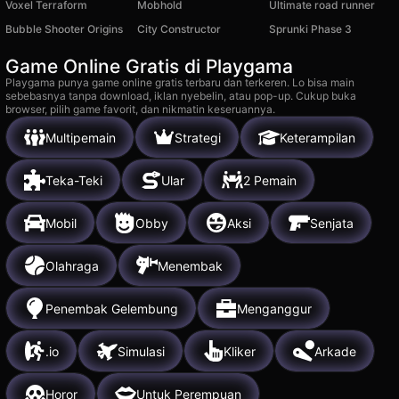
Voxel Terraform
Mobhold
Ultimate road runner
Bubble Shooter Origins
City Constructor
Sprunki Phase 3
Game Online Gratis di Playgama
Playgama punya game online gratis terbaru dan terkeren. Lo bisa main
sebebasnya tanpa download, iklan nyebelin, atau pop-up. Cukup buka
browser, pilih game favorit, dan nikmatin keseruannya.
Multipemain
Strategi
Keterampilan
Teka-Teki
Ular
2 Pemain
Mobil
Obby
Aksi
Senjata
Olahraga
Menembak
Penembak Gelembung
Menganggur
.io
Simulasi
Kliker
Arkade
Horor
Untuk Perempuan