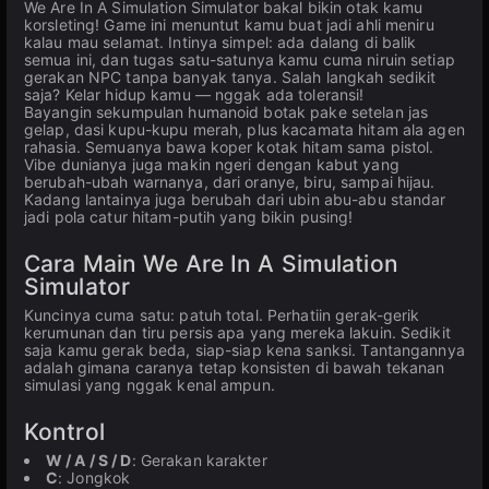
We Are In A Simulation Simulator bakal bikin otak kamu
korsleting! Game ini menuntut kamu buat jadi ahli meniru
kalau mau selamat. Intinya simpel: ada dalang di balik
semua ini, dan tugas satu-satunya kamu cuma niruin setiap
gerakan NPC tanpa banyak tanya. Salah langkah sedikit
saja? Kelar hidup kamu — nggak ada toleransi!
Bayangin sekumpulan humanoid botak pake setelan jas
gelap, dasi kupu-kupu merah, plus kacamata hitam ala agen
rahasia. Semuanya bawa koper kotak hitam sama pistol.
Vibe dunianya juga makin ngeri dengan kabut yang
berubah-ubah warnanya, dari oranye, biru, sampai hijau.
Kadang lantainya juga berubah dari ubin abu-abu standar
jadi pola catur hitam-putih yang bikin pusing!
Cara Main We Are In A Simulation
Simulator
Kuncinya cuma satu: patuh total. Perhatiin gerak-gerik
kerumunan dan tiru persis apa yang mereka lakuin. Sedikit
saja kamu gerak beda, siap-siap kena sanksi. Tantangannya
adalah gimana caranya tetap konsisten di bawah tekanan
simulasi yang nggak kenal ampun.
Kontrol
W / A / S / D
: Gerakan karakter
C
: Jongkok