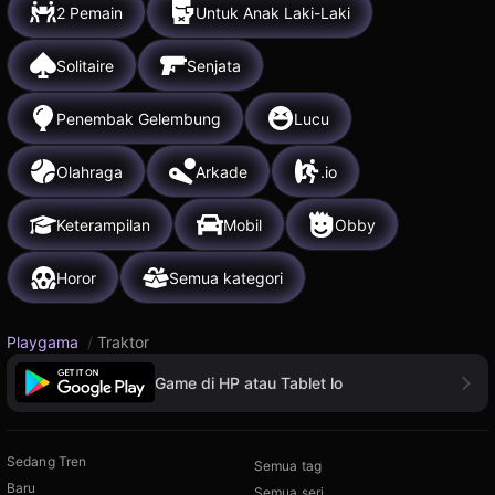
2 Pemain
Untuk Anak Laki-Laki
Solitaire
Senjata
Penembak Gelembung
Lucu
Olahraga
Arkade
.io
Keterampilan
Mobil
Obby
Horor
Semua kategori
Playgama
/
Traktor
Game di HP atau Tablet lo
Sedang Tren
Semua tag
Baru
Semua seri