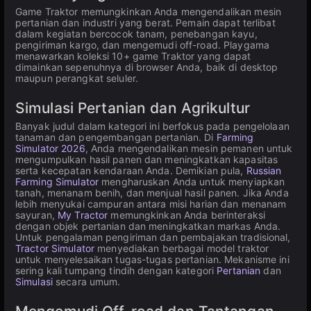
Game Traktor memungkinkan Anda mengendalikan mesin
pertanian dan industri yang berat. Pemain dapat terlibat
dalam kegiatan bercocok tanam, penebangan kayu,
pengiriman kargo, dan mengemudi off-road. Playgama
menawarkan koleksi 10+ game Traktor yang dapat
dimainkan sepenuhnya di browser Anda, baik di desktop
maupun perangkat seluler.
Simulasi Pertanian dan Agrikultur
Banyak judul dalam kategori ini berfokus pada pengelolaan
tanaman dan pengembangan pertanian. Di
Farming
Simulator 2026
, Anda mengendalikan mesin pemanen untuk
mengumpulkan hasil panen dan meningkatkan kapasitas
serta kecepatan kendaraan Anda. Demikian pula,
Russian
Farming Simulator
mengharuskan Anda untuk menyiapkan
tanah, menanam benih, dan menjual hasil panen. Jika Anda
lebih menyukai campuran antara misi harian dan menanam
sayuran,
My Tractor
memungkinkan Anda berinteraksi
dengan objek pertanian dan meningkatkan markas Anda.
Untuk pengalaman pengiriman dan pembajakan tradisional,
Tractor Simulator
menyediakan berbagai model traktor
untuk menyelesaikan tugas-tugas pertanian. Mekanisme ini
sering kali tumpang tindih dengan kategori
Pertanian
dan
Simulasi
secara umum.