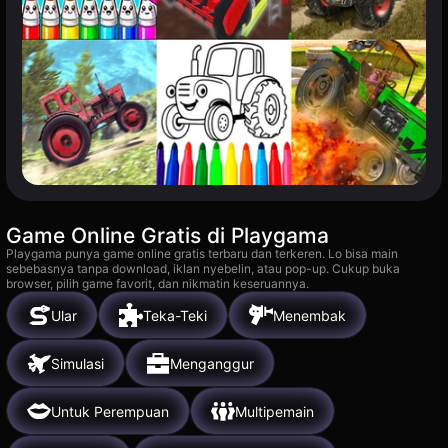
Game Online Gratis di Playgama
Playgama punya game online gratis terbaru dan terkeren. Lo bisa main
sebebasnya tanpa download, iklan nyebelin, atau pop-up. Cukup buka
browser, pilih game favorit, dan nikmatin keseruannya.
Ular
Teka-Teki
Menembak
Simulasi
Menganggur
Untuk Perempuan
Multipemain