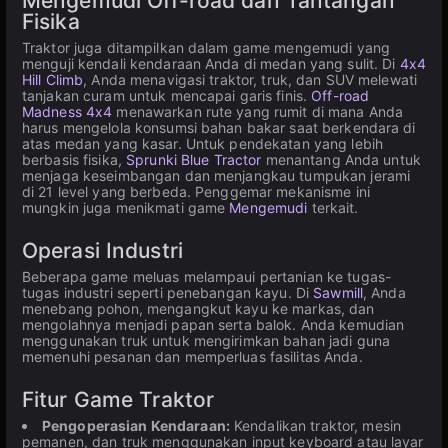
Mengemudi Off-road dan Tantangan
Fisika
Traktor juga ditampilkan dalam game mengemudi yang
menguji kendali kendaraan Anda di medan yang sulit. Di
4x4
Hill Climb
, Anda menavigasi traktor, truk, dan SUV melewati
tanjakan curam untuk mencapai garis finis.
Off-road
Madness 4х4
menawarkan rute yang rumit di mana Anda
harus mengelola konsumsi bahan bakar saat berkendara di
atas medan yang kasar. Untuk pendekatan yang lebih
berbasis fisika,
Sprunki Blue Tractor
menantang Anda untuk
menjaga keseimbangan dan menjangkau tumpukan jerami
di 21 level yang berbeda. Penggemar mekanisme ini
mungkin juga menikmati game
Mengemudi
terkait.
Operasi Industri
Beberapa game meluas melampaui pertanian ke tugas-
tugas industri seperti penebangan kayu. Di
Sawmill
, Anda
menebang pohon, mengangkut kayu ke markas, dan
mengolahnya menjadi papan serta balok. Anda kemudian
menggunakan truk untuk mengirimkan bahan jadi guna
memenuhi pesanan dan memperluas fasilitas Anda.
Fitur Game Traktor
Pengoperasian Kendaraan:
Kendalikan traktor, mesin
pemanen, dan truk menggunakan input keyboard atau layar