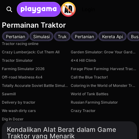
Login
Permainan Traktor
Pertanian
Simulasi
Truk
Pertanian
Kereta Api
Bus
Tractor racing online
Crazy Lumberjack: Cut Them All
Garden Simulator: Grow Your Garden & Beehive!
Tractor Simulator
4x4 Hill Climb
Farming Simulator 2026
Forage Plow Farming: Harvest Tractor Simulator
Off-road Madness 4х4
Call the Blue Tractor!
Totally Accurate Soviet Battle Simulator
Coloring in the World of Monster Trucks
Sawmill
World of Tank Battles
Delivery by tractor
Russian Farming Simulator
We wash dirty cars
Crazy Tractor
Tersedia di PC
Dig In Dozer
Tersedia di PC
Kendalikan Alat Berat dalam Game
Traktor yang Menarik