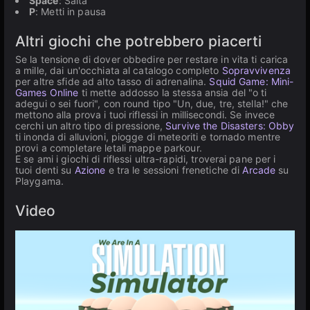
Space
: Salta
P
: Metti in pausa
Altri giochi che potrebbero piacerti
Se la tensione di dover obbedire per restare in vita ti carica
a mille, dai un'occhiata al catalogo completo
Sopravvivenza
per altre sfide ad alto tasso di adrenalina.
Squid Game: Mini-
Games Online
ti mette addosso la stessa ansia del "o ti
adegui o sei fuori", con round tipo "Un, due, tre, stella!" che
mettono alla prova i tuoi riflessi in millisecondi. Se invece
cerchi un altro tipo di pressione,
Survive the Disasters: Obby
ti inonda di alluvioni, piogge di meteoriti e tornado mentre
provi a completare letali mappe parkour.
E se ami i giochi di riflessi ultra-rapidi, troverai pane per i
tuoi denti su
Azione
e tra le sessioni frenetiche di
Arcade
su
Playgama.
Video