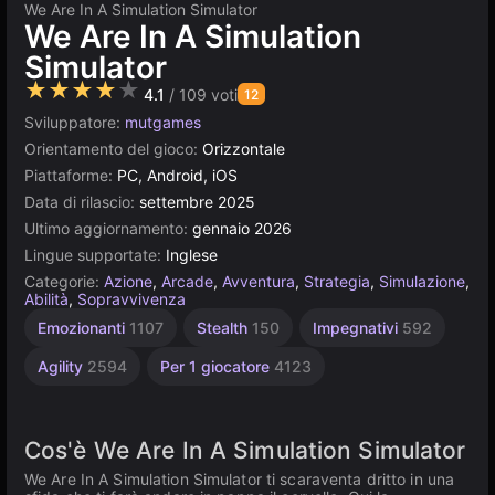
We Are In A Simulation Simulator
We Are In A Simulation
Simulator
★★★★★
4.1
/ 109 voti
12
Sviluppatore:
mutgames
Orientamento del gioco:
Orizzontale
Piattaforme:
PC, Android, iOS
Data di rilascio:
settembre 2025
Ultimo aggiornamento:
gennaio 2026
Lingue supportate:
Inglese
Categorie:
Azione
,
Arcade
,
Avventura
,
Strategia
,
Simulazione
,
Abilità
,
Sopravvivenza
Emozionanti
1107
Stealth
150
Impegnativi
592
Agility
2594
Per 1 giocatore
4123
Cos'è We Are In A Simulation Simulator
We Are In A Simulation Simulator ti scaraventa dritto in una