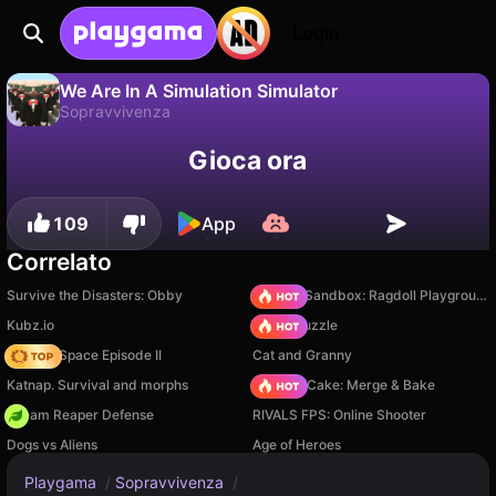
Login
We Are In A Simulation Simulator
Sopravvivenza
No
Salva
Salva i progressi!
We Are In A Simulation Simulator è un gioco di sopravvivenza gratuito di mutgames. Giocaci online su Playgama.
Gioca ora
109
App
Correlato
Survive the Disasters: Obby
Sprunki Sandbox: Ragdoll Playground Mode
Kubz.io
Arrow Puzzle
Zombie Space Episode II
Cat and Granny
Katnap. Survival and morphs
Piece of Cake: Merge & Bake
Dream Reaper Defense
RIVALS FPS: Online Shooter
Dogs vs Aliens
Age of Heroes
Playgama
/
Sopravvivenza
/