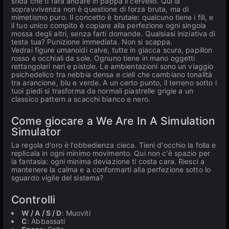
sfida che ti farà andare in pappa il cervello. Qui la
sopravvivenza non è questione di forza bruta, ma di
mimetismo puro. Il concetto è brutale: qualcuno tiene i fili, e
il tuo unico compito è copiare alla perfezione ogni singola
mossa degli altri, senza farti domande. Qualsiasi iniziativa di
testa tua? Punizione immediata. Non si scappa.
Vedrai figure umanoidi calve, tutte in giacca scura, papillon
rosso e occhiali da sole. Ognuno tiene in mano oggetti
rettangolari neri e pistole. Le ambientazioni sono un viaggio
psichedelico tra nebbia densa e cieli che cambiano tonalità
tra arancione, blu e verde. A un certo punto, il terreno sotto i
tuoi piedi si trasforma da normali piastrelle grigie a un
classico pattern a scacchi bianco e nero.
Come giocare a We Are In A Simulation
Simulator
La regola d'oro è l'obbedienza cieca. Tieni d'occhio la folla e
replicala in ogni minimo movimento. Qui non c'è spazio per
la fantasia: ogni minima deviazione ti costa cara. Riesci a
mantenere la calma e a conformarti alla perfezione sotto lo
sguardo vigile del sistema?
Controlli
W / A / S / D
: Muoviti
C
: Abbassati