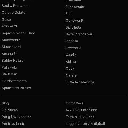
Baci & Romance
Fuoristrada
Cattivo Gelato
Film
Guida
Get Over It
Azione 2D
Bicicletta
Sopravvivenza Orda
Boxe 2 giocatori
Snowboard
Incontri
Skateboard
Freccette
Among Us
Calcio
Babbo Natale
Abilità
Pallavolo
Obby
Stickman
Natale
Combattimento
Tutte le categorie
Sparatutto Roblox
Blog
Contattaci
Chi siamo
Avviso di rimozione
Per gli sviluppatori
Termini di utilizzo
Per le aziende
Legge sui servizi digitali