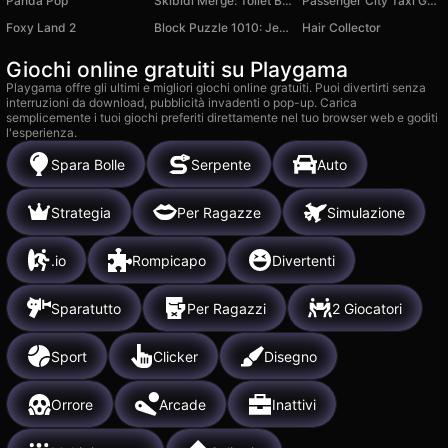
Panda Pop
Skibidi Merge: Toilet Battle
Passenger City Taxi Game
Foxy Land 2
Block Puzzle 1010: Jewel Lines
Hair Collector
Giochi online gratuiti su Playgama
Playgama offre gli ultimi e migliori giochi online gratuiti. Puoi divertirti senza
interruzioni da download, pubblicità invadenti o pop-up. Carica
semplicemente i tuoi giochi preferiti direttamente nel tuo browser web e goditi
l'esperienza.
Spara Bolle
Serpente
Auto
Strategia
Per Ragazze
Simulazione
.io
Rompicapo
Divertenti
Sparatutto
Per Ragazzi
2 Giocatori
Sport
Clicker
Disegno
Orrore
Arcade
Inattivi