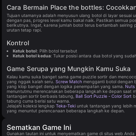
Cara Bermain Place the bottles: Cocokka
Tujuan utamanya adalah menyusun ulang botol di layar sesuai ur
dengan pas, progres level kamu bakal naik. Pastikan semua po
berikutnya. Ingat, karena jumlah botol terus bertambah seiring p
urutan tetap rapi.
Kontrol
Ketuk botol
: Pilih botol tersebut
Ketuk botol kedua
: Tukar posisi antara dua botol yang sudah
Game Serupa yang Mungkin Kamu Suka
Kalau kamu suka banget sama game puzzle sortir dan mencoco
yang nggak kalah seru.
Screw Match
mengganti botol dengan ba
yang klop banget dengan logika penempatan yang sama.
Nuts 
menuntutmu merencanakan beberapa langkah ke depan saat mur
tantangan sortir berbasis tabung,
Ball Sort Puzzle - Color Sort
b
tabung cuma berisi satu warna.
Jelajahi koleksi lengkap
Teka-Teki
untuk tantangan yang lebih 
yang menuntut perencanaan beberapa langkah ke depan.
Sematkan Game Ini
Gunakan tautan ini untuk menyematkan game di situs web And