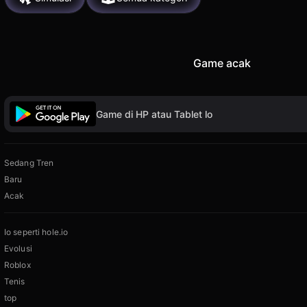
Game acak
Game di HP atau Tablet lo
Sedang Tren
Baru
Acak
Io seperti hole.io
Evolusi
Roblox
Tenis
top