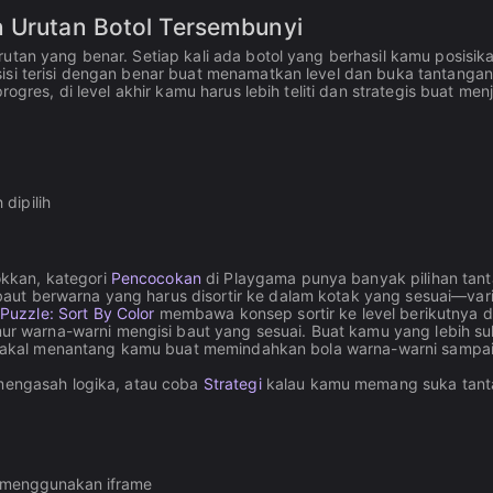
n Urutan Botol Tersembunyi
utan yang benar. Setiap kali ada botol yang berhasil kamu posisik
sisi terisi dengan benar buat menamatkan level dan buka tantangan
rogres, di level akhir kamu harus lebih teliti dan strategis buat men
 dipilih
kkan, kategori
Pencocokan
di Playgama punya banyak pilihan tan
ut berwarna yang harus disortir ke dalam kotak yang sesuai—vari
Puzzle: Sort By Color
membawa konsep sortir ke level berikutnya 
 warna-warni mengisi baut yang sesuai. Buat kamu yang lebih s
akal menantang kamu buat memindahkan bola warna-warni sampai
mengasah logika, atau coba
Strategi
kalau kamu memang suka tan
a menggunakan iframe