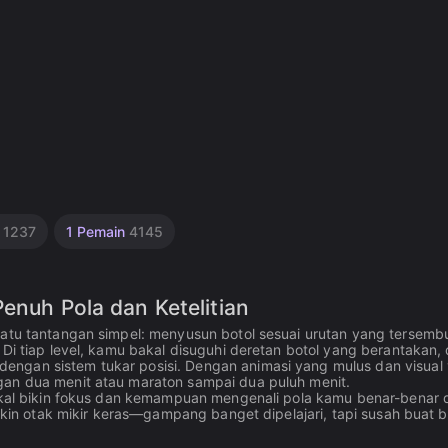
n
1237
1 Pemain
4145
Penuh Pola dan Ketelitian
satu tantangan simpel: menyusun botol sesuai urutan yang tersembu
 Di tiap level, kamu bakal disuguhi deretan botol yang berantakan,
engan sistem tukar posisi. Dengan animasi yang mulus dan visual
gan dua menit atau maraton sampai dua puluh menit.
akal bikin fokus dan kemampuan mengenali pola kamu benar-benar di
bikin otak mikir keras—gampang banget dipelajari, tapi susah buat b