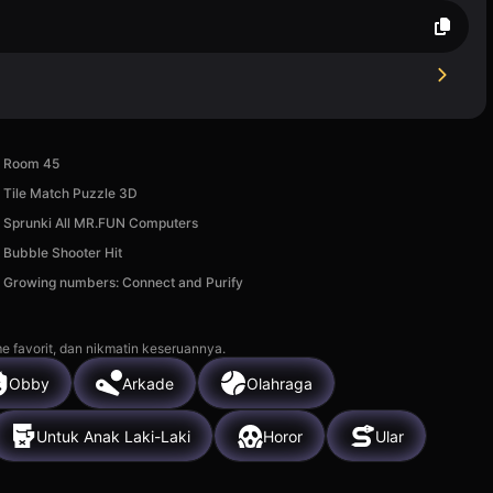
Room 45
Tile Match Puzzle 3D
Sprunki All MR.FUN Computers
Bubble Shooter Hit
Growing numbers: Connect and Purify
e favorit, dan nikmatin keseruannya.
Obby
Arkade
Olahraga
Untuk Anak Laki-Laki
Horor
Ular