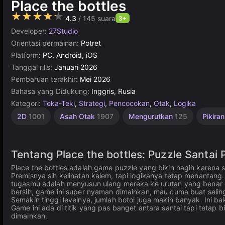
Place the bottles
★★★★★
4.3
/ 145 suara
3+
Developer:
27Studio
Orientasi permainan:
Potret
Platform:
PC, Android, iOS
Tanggal rilis:
Januari 2026
Pembaruan terakhir:
Mei 2026
Bahasa yang Didukung:
Inggris, Rusia
Kategori:
Teka-Teki
,
Strategi
,
Pencocokan
,
Otak
,
Logika
2D
1001
Asah Otak
1907
Mengurutkan
125
Pikira
Tentang Place the bottles: Puzzle Santai 
Place the bottles adalah game puzzle yang bikin nagih karena 
Premisnya sih kelihatan kalem, tapi logikanya tetap menantang.
tugasmu adalah menyusun ulang mereka ke urutan yang benar d
bersih, game ini super nyaman dimainkan, mau cuma buat selin
Semakin tinggi levelnya, jumlah botol juga makin banyak. Ini b
Game ini ada di titik yang pas banget antara santai tapi tetap 
dimainkan.