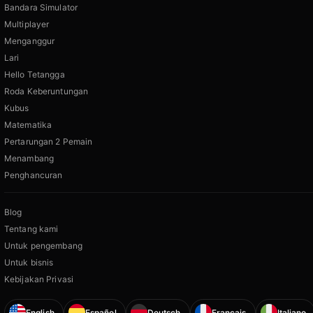
Bandara Simulator
Multiplayer
Menganggur
Lari
Hello Tetangga
Roda Keberuntungan
Kubus
Matematika
Pertarungan 2 Pemain
Menambang
Penghancuran
Blog
Tentang kami
Untuk pengembang
Untuk bisnis
Kebijakan Privasi
English
Español
Deutsch
Français
Italiano