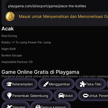
playgama.com/id/export/game/place-the-bottles
Masuk untuk Menyematkan dan Memonetisasi 
Acak
Real Diving
Robby +1 To Jump Power Per Jump
Night Shift
Bunker Escape
Impossible Parkour 3D
Game Online Gratis di Playgama
Playgama punya game online gratis terbaru dan terkeren. Lo bisa main sebebas
Keterampilan
Menggambar
Teka-Teki
Penembak Gelembung
Mobil
Untuk Pere
Simulasi
Semua kategori