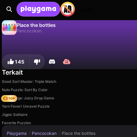
Login
Place the bottles
Pencocokan
Place the bottles adalah game pencocokan gratis oleh 27Studio. Mainkan online di Playgama.
Tidak
Simp
Simpan progresnya!
145
Terkait
Good Sort Master: Triple Match
Nuts Puzzle: Sort By Color
Fruit Merge: Juicy Drop Game
Yarn Fever! Unravel Puzzle
Jigpic Solitaire
Favorite Puzzles
Playgama
/
Pencocokan
/
Place the bottles