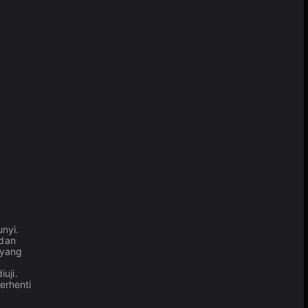
nyi.
 dan
 yang
uji.
erhenti