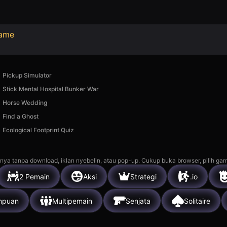
Game
Pickup Simulator
Stick Mental Hospital Bunker War
Horse Wedding
Find a Ghost
Ecological Footprint Quiz
nya tanpa download, iklan nyebelin, atau pop-up. Cukup buka browser, pilih gam
2 Pemain
Aksi
Strategi
.io
mpuan
Multipemain
Senjata
Solitaire