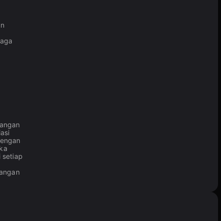
an
jaga
tangan
asi
dengan
uka
 setiap
tangan