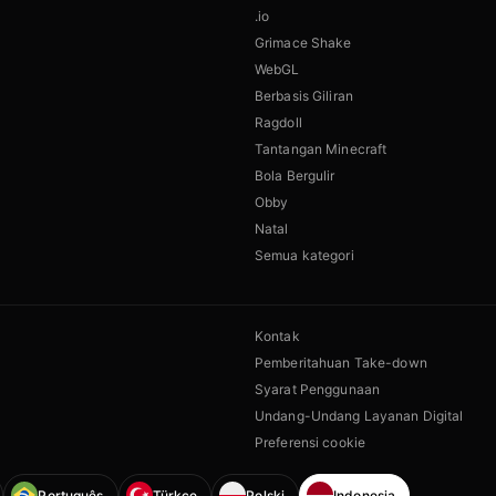
.io
Grimace Shake
WebGL
Berbasis Giliran
Ragdoll
Tantangan Minecraft
Bola Bergulir
Obby
Natal
Semua kategori
Kontak
Pemberitahuan Take-down
Syarat Penggunaan
Undang-Undang Layanan Digital
Preferensi cookie
Português
Türkçe
Polski
Indonesia