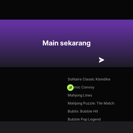
an
Main sekarang
Solitaire Classic Klondike
Cosmic Convoy
Mahjong Lines
Mahjong Puzzle: Tile Match
Bublix: Bubble Hit
Bubble Pop Legend