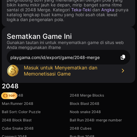
bikin kamu mikir jauh ke depan, mirip banget sama ritme
santai di 2048 Merge. Kategori
Teka-Teki
dan
Angka
punya
katalog lengkap buat kamu yang hobi asah otak lewat
logika dan pengenalan pola.
Sematkan Game Ini
Gunakan tautan ini untuk menyematkan game di situs web
Anda menggunakan iframe
playgama.com/id/export/game/2048-merge
Masuk untuk Menyematkan dan
Memonetisasi Game
2048
Snake 2048
2048 Merge Blocks
Man Runner 2048
Block Blast 2048
Ball Sort: Color Puzzle
Noob snake 2048
2048 Block Blast
Ball Run 2048: merge number
Cube Snake 2048
2048 Cubes
Connect 2048
Run Run 2048