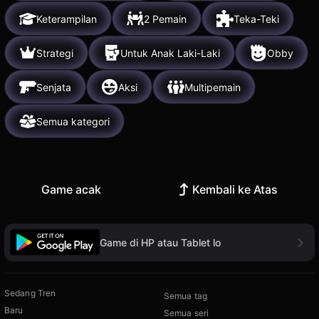
Keterampilan
2 Pemain
Teka-Teki
Strategi
Untuk Anak Laki-Laki
Obby
Senjata
Aksi
Multipemain
Semua kategori
Game acak
Kembali ke Atas
Game di HP atau Tablet lo
Sedang Tren
Semua tag
Baru
Semua seri