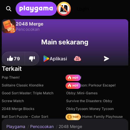
Login
2048 Merge
Pencocokan
2048 Merge adalah game pencocokan gratis oleh 27Studio. Mainkan online di Playgama.
Tidak
Simpan
Simpan progresnya!
Main sekarang
79
Aplikasi
Terkait
Pop Them!
TB World
Solitaire Classic Klondike
Barry Prison: Parkour Escape!
Good Sort Master: Triple Match
Obby: Mini-Games
Screw Match
Survive the Disasters: Obby
2048 Merge Blocks
ObbyTycoon: Money Tycoon
Ball Sort Puzzle - Color Sort
My Town Home: Family Playhouse
Playgama
/
Pencocokan
/
2048 Merge