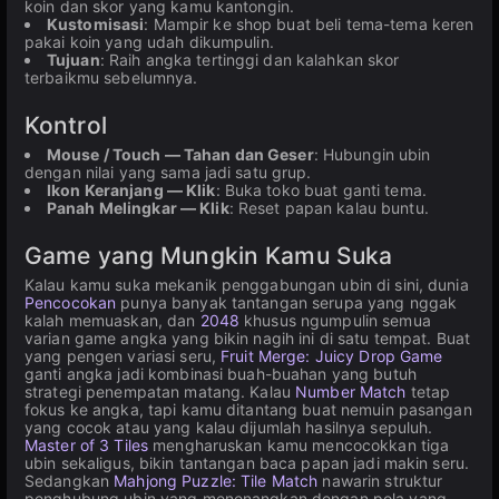
koin dan skor yang kamu kantongin.
Kustomisasi
: Mampir ke shop buat beli tema-tema keren
pakai koin yang udah dikumpulin.
Tujuan
: Raih angka tertinggi dan kalahkan skor
terbaikmu sebelumnya.
Kontrol
Mouse / Touch — Tahan dan Geser
: Hubungin ubin
dengan nilai yang sama jadi satu grup.
Ikon Keranjang — Klik
: Buka toko buat ganti tema.
Panah Melingkar — Klik
: Reset papan kalau buntu.
Game yang Mungkin Kamu Suka
Kalau kamu suka mekanik penggabungan ubin di sini, dunia
Pencocokan
punya banyak tantangan serupa yang nggak
kalah memuaskan, dan
2048
khusus ngumpulin semua
varian game angka yang bikin nagih ini di satu tempat. Buat
yang pengen variasi seru,
Fruit Merge: Juicy Drop Game
ganti angka jadi kombinasi buah-buahan yang butuh
strategi penempatan matang. Kalau
Number Match
tetap
fokus ke angka, tapi kamu ditantang buat nemuin pasangan
yang cocok atau yang kalau dijumlah hasilnya sepuluh.
Master of 3 Tiles
mengharuskan kamu mencocokkan tiga
ubin sekaligus, bikin tantangan baca papan jadi makin seru.
Sedangkan
Mahjong Puzzle: Tile Match
nawarin struktur
penghubung ubin yang menenangkan dengan pola yang