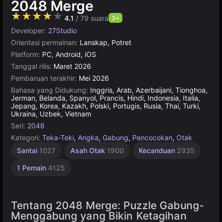
2048 Merge
★★★★★
4.1
/ 79 suara
3+
Developer:
27Studio
Orientasi permainan:
Lanskap, Potret
Platform:
PC, Android, iOS
Tanggal rilis:
Maret 2026
Pembaruan terakhir:
Mei 2026
Bahasa yang Didukung:
Inggris, Arab, Azerbaijani, Tionghoa,
Jerman, Belanda, Spanyol, Prancis, Hindi, Indonesia, Italia,
Jepang, Korea, Kazakh, Polski, Portugis, Rusia, Thai, Turki,
Ukraina, Uzbek, Vietnam
Seri:
2048
Kategori:
Teka-Teki
,
Angka
,
Gabung
,
Pencocokan
,
Otak
Santai
1027
Asah Otak
1900
Kecanduan
2935
1 Pemain
4125
Tentang 2048 Merge: Puzzle Gabung-
Menggabung yang Bikin Ketagihan