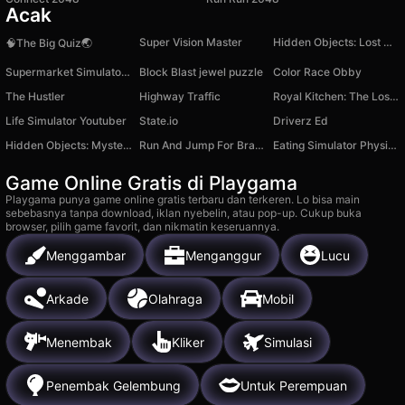
Acak
Super Vision Master
Hidden Objects: Lost City
🧠The Big Quiz🌏
Supermarket Simulator: Desert
Block Blast jewel puzzle
Color Race Obby
The Hustler
Highway Traffic
Royal Kitchen: The Lost King
Life Simulator Youtuber
State.io
Driverz Ed
Hidden Objects: Mystery of the Mansion
Run And Jump For Brainrot
Eating Simulator Physical Food Puzzle
Game Online Gratis di Playgama
Playgama punya game online gratis terbaru dan terkeren. Lo bisa main
sebebasnya tanpa download, iklan nyebelin, atau pop-up. Cukup buka
browser, pilih game favorit, dan nikmatin keseruannya.
Menggambar
Menganggur
Lucu
Arkade
Olahraga
Mobil
Menembak
Kliker
Simulasi
Penembak Gelembung
Untuk Perempuan