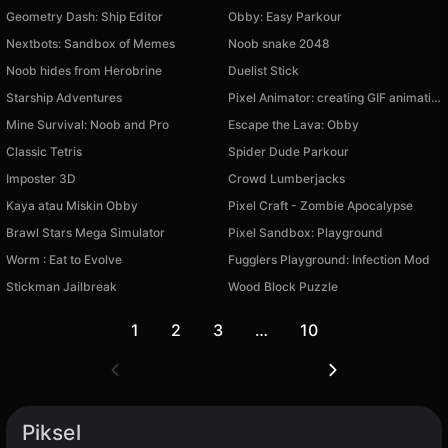
Geometry Dash: Ship Editor
Obby: Easy Parkour
Nextbots: Sandbox of Memes
Noob snake 2048
Noob hides from Herobrine
Duelist Stick
Starship Adventures
Pixel Animator: creating GIF animation
Mine Survival: Noob and Pro
Escape the Lava: Obby
Classic Tetris
Spider Dude Parkour
Imposter 3D
Crowd Lumberjacks
Kaya atau Miskin Obby
Pixel Craft - Zombie Apocalypse
Brawl Stars Mega Simulator
Pixel Sandbox: Playground
Worm : Eat to Evolve
Fugglers Playground: Infection Mod
Stickman Jailbreak
Wood Block Puzzle
1
2
3
…
10
Piksel