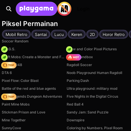
Login
Piksel Permainan
Mobil Retro
Santai
Lucu
Keren
2D
Horor Retro
Soccer Random
H.O.G.S.
Draw and Color Pixel Pictures
Craft Mobs: Create a Monster and Fight!
Melon Sandbox
Snake 2048
Ragdoll Soccer
DTA 6
Noob Playground Human Ragdoll
Pixel Flow: Color Blast
Parking Dash
Battle of the red and blue agents
Ultra playground: military mod
Noob Legends Dungeon Adventures
Five Nights in the Digital Circus
Paint Mine Mobs
Red Ball 4
Stickman Prison and Love
Sandy Jam: Sand Puzzle
Mine Together
Downspire
SunnyCove
Coloring by Numbers. Pixel Room