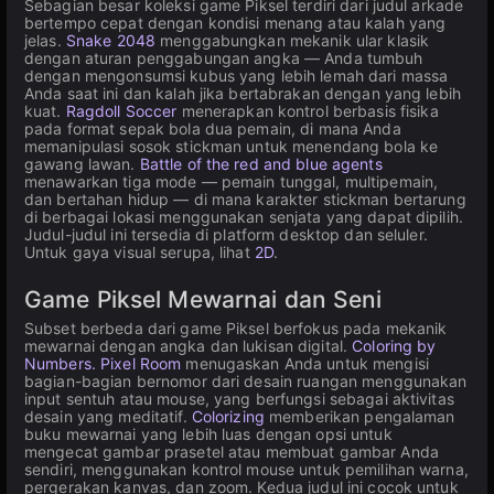
Sebagian besar koleksi game Piksel terdiri dari judul arkade
bertempo cepat dengan kondisi menang atau kalah yang
jelas.
Snake 2048
menggabungkan mekanik ular klasik
dengan aturan penggabungan angka — Anda tumbuh
dengan mengonsumsi kubus yang lebih lemah dari massa
Anda saat ini dan kalah jika bertabrakan dengan yang lebih
kuat.
Ragdoll Soccer
menerapkan kontrol berbasis fisika
pada format sepak bola dua pemain, di mana Anda
memanipulasi sosok stickman untuk menendang bola ke
gawang lawan.
Battle of the red and blue agents
menawarkan tiga mode — pemain tunggal, multipemain,
dan bertahan hidup — di mana karakter stickman bertarung
di berbagai lokasi menggunakan senjata yang dapat dipilih.
Judul-judul ini tersedia di platform desktop dan seluler.
Untuk gaya visual serupa, lihat
2D
.
Game Piksel Mewarnai dan Seni
Subset berbeda dari game Piksel berfokus pada mekanik
mewarnai dengan angka dan lukisan digital.
Coloring by
Numbers. Pixel Room
menugaskan Anda untuk mengisi
bagian-bagian bernomor dari desain ruangan menggunakan
input sentuh atau mouse, yang berfungsi sebagai aktivitas
desain yang meditatif.
Colorizing
memberikan pengalaman
buku mewarnai yang lebih luas dengan opsi untuk
mengecat gambar prasetel atau membuat gambar Anda
sendiri, menggunakan kontrol mouse untuk pemilihan warna,
pergerakan kanvas, dan zoom. Kedua judul ini cocok untuk