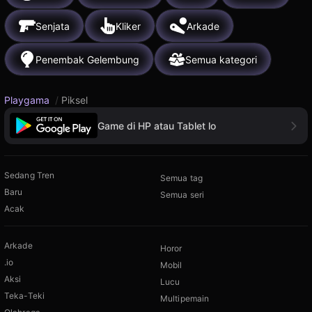
Senjata
Kliker
Arkade
Penembak Gelembung
Semua kategori
Playgama
/
Piksel
Game di HP atau Tablet lo
Sedang Tren
Semua tag
Baru
Semua seri
Acak
Arkade
Horor
.io
Mobil
Aksi
Lucu
Teka-Teki
Multipemain