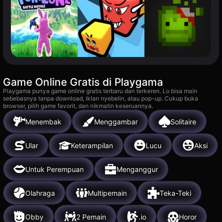
Game Online Gratis di Playgama
Playgama punya game online gratis terbaru dan terkeren. Lo bisa main
sebebasnya tanpa download, iklan nyebelin, atau pop-up. Cukup buka
browser, pilih game favorit, dan nikmatin keseruannya.
Menembak
Menggambar
Solitaire
Ular
Keterampilan
Lucu
Aksi
Untuk Perempuan
Menganggur
Olahraga
Multipemain
Teka-Teki
Obby
2 Pemain
.io
Horor