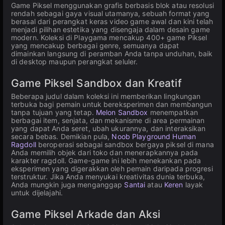
Game Piksel menggunakan grafis berbasis blok atau resolusi
rendah sebagai gaya visual utamanya, sebuah format yang
berasal dari perangkat keras video game awal dan kini telah
menjadi pilihan estetika yang disengaja dalam desain game
modern. Koleksi di Playgama mencakup 400+ game Piksel
yang mencakup berbagai genre, semuanya dapat
dimainkan langsung di peramban Anda tanpa unduhan, baik
di desktop maupun perangkat seluler.
Game Piksel Sandbox dan Kreatif
Beberapa judul dalam koleksi ini memberikan lingkungan
terbuka bagi pemain untuk bereksperimen dan membangun
tanpa tujuan yang tetap.
Melon Sandbox
menempatkan
berbagai item, senjata, dan mekanisme di area permainan
yang dapat Anda seret, ubah ukurannya, dan interaksikan
secara bebas. Demikian pula,
Noob Playground Human
Ragdoll
beroperasi sebagai sandbox bergaya piksel di mana
Anda memilih objek dari toko dan menerapkannya pada
karakter ragdoll. Game-game ini lebih menekankan pada
eksperimen yang digerakkan oleh pemain daripada progresi
terstruktur. Jika Anda menyukai kreativitas dunia terbuka,
Anda mungkin juga menganggap
Santai
atau
Keren
layak
untuk dijelajahi.
Game Piksel Arkade dan Aksi