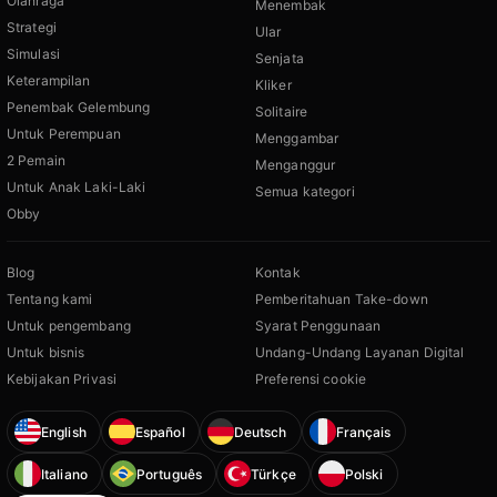
Olahraga
Menembak
Strategi
Ular
Simulasi
Senjata
Keterampilan
Kliker
Penembak Gelembung
Solitaire
Untuk Perempuan
Menggambar
2 Pemain
Menganggur
Untuk Anak Laki-Laki
Semua kategori
Obby
Blog
Kontak
Tentang kami
Pemberitahuan Take-down
Untuk pengembang
Syarat Penggunaan
Untuk bisnis
Undang-Undang Layanan Digital
Kebijakan Privasi
Preferensi cookie
English
Español
Deutsch
Français
Italiano
Português
Türkçe
Polski