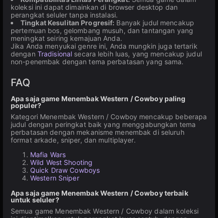
koleksi ini dapat dimainkan di browser desktop dan
perangkat seluler tanpa instalasi.
Tingkat Kesulitan Progresif:
Banyak judul mencakup
pertemuan bos, gelombang musuh, dan tantangan yang
meningkat seiring kemajuan Anda.
Jika Anda menyukai genre ini, Anda mungkin juga tertarik
dengan
Tradisional
secara lebih luas, yang mencakup judul
non-penembak dengan tema perbatasan yang sama.
FAQ
Apa saja game Menembak Western / Cowboy paling
populer?
Kategori Menembak Western / Cowboy mencakup beberapa
judul dengan peringkat baik yang menggabungkan tema
perbatasan dengan mekanisme menembak di seluruh
format arkade, sniper, dan multiplayer.
Mafia Wars
Wild West Shooting
Quick Draw Cowboys
Western Sniper
Apa saja game Menembak Western / Cowboy terbaik
untuk seluler?
Semua game Menembak Western / Cowboy dalam koleksi