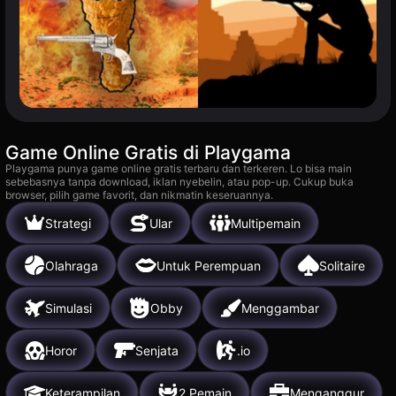
Game Online Gratis di Playgama
Playgama punya game online gratis terbaru dan terkeren. Lo bisa main
sebebasnya tanpa download, iklan nyebelin, atau pop-up. Cukup buka
browser, pilih game favorit, dan nikmatin keseruannya.
Strategi
Ular
Multipemain
Olahraga
Untuk Perempuan
Solitaire
Simulasi
Obby
Menggambar
Horor
Senjata
.io
Keterampilan
2 Pemain
Menganggur