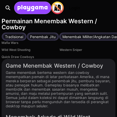
Login
Permainan Menembak Western /
Cowboy
Tradisional
Penembak Jitu
Menembak Militer/Angkatan Da
Mafia Wars
Wild West Shooting
Western Sniper
Quick Draw Cowboys
Game Menembak Western / Cowboy
Game menembak bertema western dan cowboy
menempatkan pemain di latar perbatasan Amerika, di mana
mereka berperan sebagai penembak jitu, pemburu bayaran,
atau penegak hukum. Gameplay biasanya melibatkan
membidik dan menembak sasaran musuh, mengelola
amunisi, dan maju melalui pertempuran yang semakin sulit.
Semua judul dalam koleksi ini dapat dimainkan langsung di
browser tanpa perlu mengunduh dan tersedia di perangkat
desktop maupun seluler.