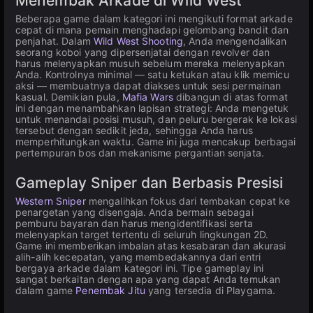
Menembak Arkade di Wild West
Beberapa game dalam kategori ini mengikuti format arkade
cepat di mana pemain menghadapi gelombang bandit dan
penjahat. Dalam
Wild West Shooting
, Anda mengendalikan
seorang koboi yang dipersenjatai dengan revolver dan
harus melenyapkan musuh sebelum mereka melenyapkan
Anda. Kontrolnya minimal — satu ketukan atau klik memicu
aksi — membuatnya dapat diakses untuk sesi permainan
kasual. Demikian pula,
Mafia Wars
dibangun di atas format
ini dengan menambahkan lapisan strategi: Anda mengetuk
untuk menandai posisi musuh, dan peluru bergerak ke lokasi
tersebut dengan sedikit jeda, sehingga Anda harus
memperhitungkan waktu. Game ini juga mencakup berbagai
pertempuran bos dan mekanisme pergantian senjata.
Gameplay Sniper dan Berbasis Presisi
Western Sniper
mengalihkan fokus dari tembakan cepat ke
penargetan yang disengaja. Anda bermain sebagai
pemburu bayaran dan harus mengidentifikasi serta
melenyapkan target tertentu di seluruh lingkungan 2D.
Game ini memberikan imbalan atas kesabaran dan akurasi
alih-alih kecepatan, yang membedakannya dari entri
bergaya arkade dalam kategori ini. Tipe gameplay ini
sangat berkaitan dengan apa yang dapat Anda temukan
dalam game
Penembak Jitu
yang tersedia di Playgama.