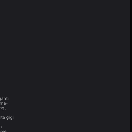
anti
rna-
ng,
ta gigi
n
meme