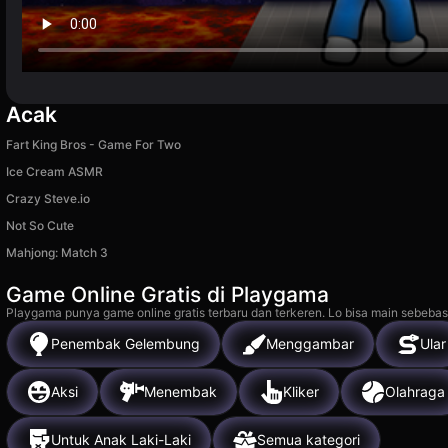
Acak
Fart King Bros - Game For Two
Ice Cream ASMR
Crazy Steve.io
Not So Cute
Mahjong: Match 3
Game Online Gratis di Playgama
Playgama punya game online gratis terbaru dan terkeren. Lo bisa main sebebas
Penembak Gelembung
Menggambar
Ular
Aksi
Menembak
Kliker
Olahraga
Untuk Anak Laki-Laki
Semua kategori