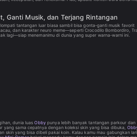
 Ganti Musik, dan Terjang Rintangan
lompati tantangan luar biasa sambil bisa gonta-ganti musik favorit
 kacau, dan karakter neuro meme—seperti Crocodilo Bombordiro, Tra
yak lagi—siap menemanimu di dunia yang super warna-warni ini.
gihan, dunia luas
Obby
punya lebih banyak tantangan parkour dan
our yang sama cepatnya dengan koleksi skin yang bisa dibuka,
Obb
n skin yang bisa dibeli pakai koin. Kalau kamu mau gabungkan lar