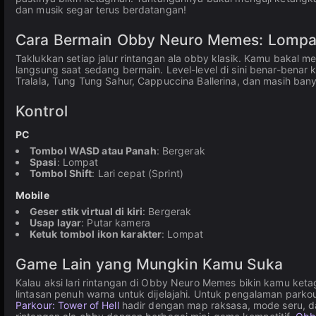
dan musik segar terus berdatangan!
Cara Bermain Obby Neuro Memes: Lompat,
Taklukkan setiap jalur rintangan ala obby klasik. Kamu bakal me
langsung saat sedang bermain. Level-level di sini benar-benar
Tralala, Tung Tung Sahur, Cappuccina Ballerina, dan masih ban
Kontrol
PC
Tombol WASD atau Panah
: Bergerak
Spasi
: Lompat
Tombol Shift
: Lari cepat (Sprint)
Mobile
Geser stik virtual di kiri
: Bergerak
Usap layar
: Putar kamera
Ketuk tombol ikon karakter
: Lompat
Game Lain yang Mungkin Kamu Suka
Kalau aksi lari rintangan di Obby Neuro Memes bikin kamu keta
lintasan penuh warna untuk dijelajahi. Untuk pengalaman park
Parkour: Tower of Hell
hadir dengan map raksasa, mode seru, da