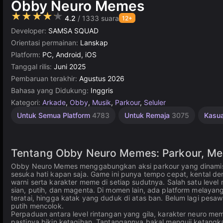
Obby Neuro Memes
★★★★★
4.2
/ 1333 suara
12+
Developer:
SAMSA SQUAD
Orientasi permainan:
Lanskap
Platform:
PC, Android, iOS
Tanggal rilis:
Juni 2025
Pembaruan terakhir:
Agustus 2026
Bahasa yang Didukung:
Inggris
Kategori:
Arkade
,
Obby
,
Musik
,
Parkour
,
Seluler
Untuk
Unity
Untuk Semua Platform
4783
Untuk Remaja
3075
Kasu
online
Anak
1480
3175
Tentang Obby Neuro Memes: Parkour, Me
Obby Neuro Memes menggabungkan aksi parkour yang dinamis, 
sesuka hati kapan saja. Game ini punya tempo cepat, kental d
warni serta karakter meme di setiap sudutnya. Salah satu level
sian, putih, dan magenta. Di momen lain, ada platform melaya
teratai, hingga katak yang duduk di atas ban. Belum lagi pesa
putih mencolok.
Perpaduan antara level rintangan yang gila, karakter neuro meme
pastinya bikin ketagihan. Tantangannya bakal menguji ketangk