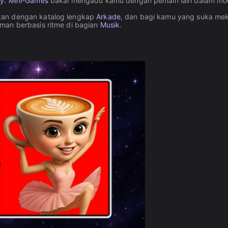
y: Mini-Games
bakal mengadu kamu dengan pemain lain dalam m
kan dengan katalog lengkap
Arkade
, dan bagi kamu yang suka me
man berbasis ritme di bagian
Musik
.