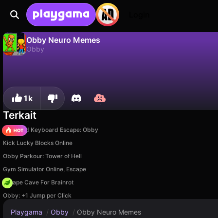
Login
Obby Neuro Memes
Obby
Tidak
Simp
Simpan progresnya!
Obby Neuro Memes adalah game obby gratis oleh SAMSA SQUAD. Mainkan online di Playgama.
1k
Terkait
+1 Speed Keyboard Escape: Obby
Kick Lucky Blocks Online
Obby Parkour: Tower of Hell
Gym Simulator Online, Escape
Escape Cave For Brainrot
Obby: +1 Jump per Click
Playgama
/
Obby
/
Obby Neuro Memes