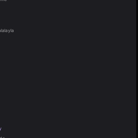
lalayla
y
i