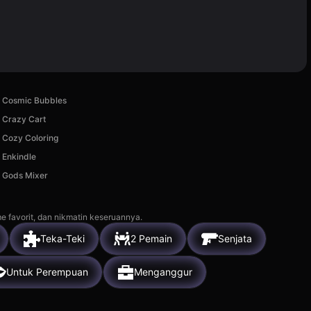
Cosmic Bubbles
Crazy Cart
Cozy Coloring
Enkindle
Gods Mixer
e favorit, dan nikmatin keseruannya.
Teka-Teki
2 Pemain
Senjata
Untuk Perempuan
Menganggur