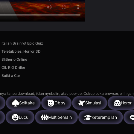
Italian Brainrot Epic Quiz
Teletubbies: Horror 3D
Slitherio Online
OIL RIG Driller
Build a Car
nya tanpa download, iklan nyebelin, atau pop-up. Cukup buka browser, pilih gam
Solitaire
Obby
Simulasi
Horor
Lucu
Multipemain
Keterampilan