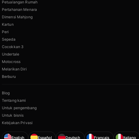
Petualangan Rumah
Pertahanan Menara
Dimensi Mahjong
Kartun
Peri
Sepeda
Cocokkan 3
Undertale
Motocross
Melarikan Diri
Berburu
Blog
Tentang kami
Untuk pengembang
Untuk bisnis
Kebijakan Privasi
English
Español
Deutsch
Français
Italiano