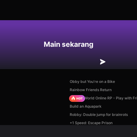
an
Main sekarang
Obby but You're on a Bike
Rainbow Friends Return
Sprunki World Online RP - Play with Fr
Build an Aquapark
Robby: Double jump for brainrots
+1 Speed: Escape Prison