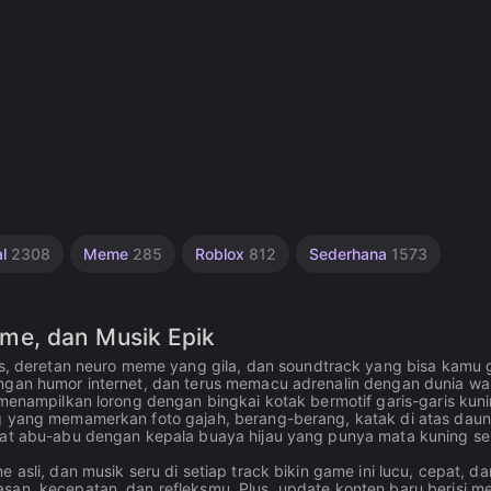
al
2308
Meme
285
Roblox
812
Sederhana
1573
me, dan Musik Epik
deretan neuro meme yang gila, dan soundtrack yang bisa kamu g
engan humor internet, dan terus memacu adrenalin dengan dunia wa
 menampilkan lorong dengan bingkai kotak bermotif garis-garis kuni
ng yang memamerkan foto gajah, berang-berang, katak di atas daun
wat abu-abu dengan kepala buaya hijau yang punya mata kuning ser
 asli, dan musik seru di setiap track bikin game ini lucu, cepat, da
asan, kecepatan, dan refleksmu. Plus, update konten baru berisi 