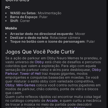
PC
WASD ou Setas
: Movimentação
Barra de Espaço
: Pular
Shift
: Correr
Mobile
Arrastar dedo no direcional esquerdo
: Mover
Deslizar o dedo na tela
: Rotacionar câmera
Toque no botão com o ícone do personagem
: Pular
Jogos Que Você Pode Curtir
Se a ação de parkour em Obby Neuro Memes te prendeu, o
vasto universo de
Obby
está cheio de desafios e percursos
coloridos que valem a exploração. Para algo com aquela
sensação de parkour veloz e skins para desbloquear,
Obby
Parkour: Tower of Hell
traz mapas gigantes, modos
empolgantes e conquistas baseadas em moedas. Se você
quer misturar o estilo obby com variedade competitiva,
Obby: Mini-Games
coloca você contra outros jogadores em
modos de parkour, chão colorido, ponte de vidro e blocos
que caem.
Quem curte reflexos rápidos vai encontrar muita coisa legal
no catálogo completo de
Arcade
, e quem curtiu a mecânica
de trocar a música no meio da partida pode descobrir