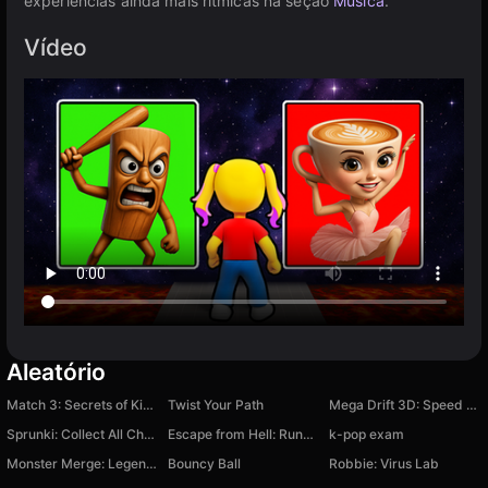
experiências ainda mais rítmicas na seção
Música
.
Vídeo
Aleatório
Match 3: Secrets of Kingdom 2
Twist Your Path
Mega Drift 3D: Speed Limit
Sprunki: Collect All Characters!
Escape from Hell: Runner Game
k-pop exam
Monster Merge: Legends Alive
Bouncy Ball
Robbie: Virus Lab