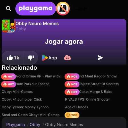
Login
Obby Neuro Memes
Obby
Não
Salvar
Salve o progresso!
Obby Neuro Memes é um jogo de obby gratuito de SAMSA SQUAD. Jogue online na Playgama.
Jogar agora
1k
App
Relacionado
Sprunki World Online RP - Play with Friends!
Playground Man! Ragdoll Show!
Barry Prison: Parkour Escape!
Hidden Object: Street Of Secrets
Obby: Mini-Games
Piece of Cake: Merge & Bake
Obby: +1 Jump per Click
RIVALS FPS: Online Shooter
ObbyTycoon: Money Tycoon
Age of Heroes
Steal and Catch Obby: Mini-Games
Hedgies
Playgama
/
Obby
/
Obby Neuro Memes