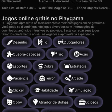
Get the Word!
Aurdle — Audio Word Puzzle by Auzle
Bus Jam Game 3D
Toca Life: All Items Unlocked
Winx: The Magic of Friendship
Hidden Objects: Search and Relax
Jogos online grátis no Playgama
O Playgama apresenta os mais recentes e melhores jogos online gratuitos.
Você pode se divertir jogando jogos divertidos sem interrupções de
downloads, anúncios intrusivos ou pop-ups. Basta carregar seus jogos
favoritos diretamente no seu navegador e aproveitar a experiência.
Desenho
.io
2 Jogadores
Quebra-cabeças
Tiro
Ação
Esportes
Cobra
Estratégia
Paciência
Terror
Arcade
Clicker
Habilidade
Simulação
Obby
Atirador de Bolhas
Ociosos