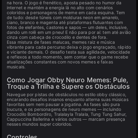
na hora. O jogo é frenético, aposta pesado no humor da
internet e mantém a energia lá no alto com cenários
coloridos e personagens de meme em cada esquina. Tem
de tudo: desde túneis com molduras neon em amarelo,
ciano, branco e magenta até plataformas flutuantes com
fotos de elefantes, castores e sapos — um deles, inclusive,
dando um rolê em um pneu! E não para por aí: tem até avião
cinza com cabeça de crocodilo e dentes de fora.
Essa mistura de fases malucas, memes raiz e música
vibrante para cada percurso deixa o jogo engraçado, rápido
e viciante demais. O desafio testa sua agilidade, velocidade
e reflexos a todo momento, sem contar que o game recebe
atualizações constantes com novos memes e faixas
musicais.
Como Jogar Obby Neuro Memes: Pule,
Troque a Trilha e Supere os Obstáculos
Navegue por pistas de obstáculos no estilo obby clássico,
encarando desafios insanos enquanto alterna suas músicas
favoritas sem nem pausar a jogatina. As fases são pura
loucura, e os personagens de neuro memes — incluindo
Crocodilo Bombordiro, Tralalayla Tralala, Tung Tung Sahur,
Cappuccina Ballerina e vários outros — marcam presença
nesses mundos super coloridos.
Controles