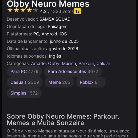
Obby Neuro Memes
★★★★★
4.2
/ 1333 votos
12
Desenvolvedor:
SAMSA SQUAD
Orientação do jogo:
Paisagem
Plataformas:
PC, Android, iOS
Data de lançamento:
junho de 2025
Última atualização:
agosto de 2026
Idiomas suportados:
Inglês
Categorias:
Arcade
,
Obby
,
Música
,
Parkour
,
Celular
Infantis
Unity
Para PC
4779
Para Adolescentes
3072
online
1477
3172
Casuais
2309
Meme
283
Roblox
811
Simples
1572
Sobre Obby Neuro Memes: Parkour,
Memes e Muita Sonzeira
O Obby Neuro Memes mistura parkour dinâmico, um elenco
insano de memes e uma trilha sonora que você pode trocar