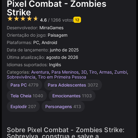
Pixel Combat - Zombies
Strike
★★★★★
4.6
/ 1266 votos
12
Desenvolvedor:
MirraGames
Orientação do jogo:
Paisagem
Plataformas:
PC, Android
Data de lançamento:
junho de 2025
Última atualização:
agosto de 2026
Idiomas suportados:
Inglês
Categorias:
Aventura
,
Para Meninos
,
3D
,
Tiro
,
Armas
,
Zumbi
,
Sobrevivência
,
Tiro em Primeira Pessoa
Agilidade
Russos
Navegador
Sobrevivência
Minecraft
Mesa e
Tiro
Alta
Para PC
4779
Para Adolescentes
3072
Desktop
Qualidade
Minecraft
Zombie
1796
Minecraft
2589
5019
9
6
5168
3569
7
Tela Cheia
1040
Emocionantes
1103
Explodir
207
Personagens
413
Sobre Pixel Combat - Zombies Strike:
Sobreviva, construa e salve a