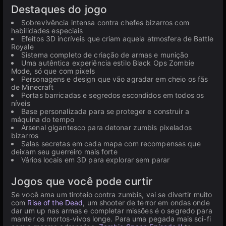
Destaques do jogo
Sobrevivência intensa contra chefes bizarros com
habilidades especiais
Efeitos 3D incríveis que criam aquela atmosfera de Battle
Royale
Sistema completo de criação de armas e munição
Uma autêntica experiência estilo Black Ops Zombie
Mode, só que com pixels
Personagens e design que vão agradar em cheio os fãs
de Minecraft
Portas barricadas e segredos escondidos em todos os
níveis
Base personalizada para se proteger e construir a
máquina do tempo
Arsenal gigantesco para detonar zumbis pixelados
bizarros
Salas secretas em cada mapa com recompensas que
deixam seu guerreiro mais forte
Vários locais em 3D para explorar sem parar
Jogos que você pode curtir
Se você ama um tiroteio contra zumbis, vai se divertir muito
com
Rise of the Dead
, um shooter de terror em ondas onde
dar um up nas armas e completar missões é o segredo para
manter os mortos-vivos longe. Para uma pegada mais sci-fi