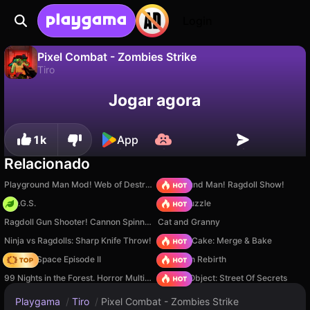
Login
Pixel Combat - Zombies Strike
Tiro
Não
Salvar
Salve o progresso!
Pixel Combat - Zombies Strike é um jogo de tiro gratuito de MirraGames. Jogue online na Playgama.
Jogar agora
1k
App
Relacionado
Playground Man Mod! Web of Destruction!
Playground Man! Ragdoll Show!
H.O.G.S.
Arrow Puzzle
Ragdoll Gun Shooter! Cannon Spinner Playground
Cat and Granny
Ninja vs Ragdolls: Sharp Knife Throw!
Piece of Cake: Merge & Bake
Zombie Space Episode II
Stickman Rebirth
99 Nights in the Forest. Horror Multiplayer
Hidden Object: Street Of Secrets
Playgama
/
Tiro
/
Pixel Combat - Zombies Strike