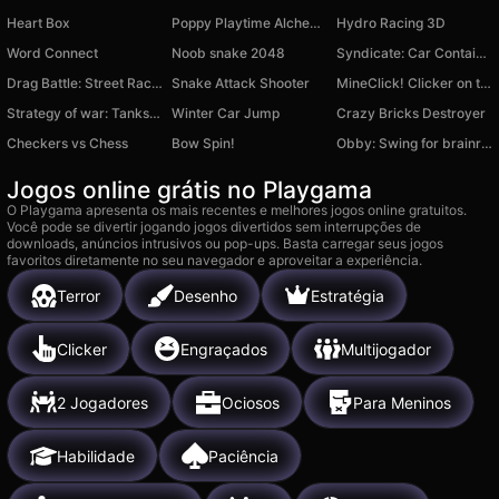
Heart Box
Poppy Playtime Alchemy Collect All Characters
Hydro Racing 3D
Word Connect
Noob snake 2048
Syndicate: Car Containers!
Drag Battle: Street Racing
Snake Attack Shooter
MineClick! Clicker on the movie!
Strategy of war: Tanks and helicopters
Winter Car Jump
Crazy Bricks Destroyer
Checkers vs Chess
Bow Spin!
Obby: Swing for brainrots!
Jogos online grátis no Playgama
O Playgama apresenta os mais recentes e melhores jogos online gratuitos.
Você pode se divertir jogando jogos divertidos sem interrupções de
downloads, anúncios intrusivos ou pop-ups. Basta carregar seus jogos
favoritos diretamente no seu navegador e aproveitar a experiência.
Terror
Desenho
Estratégia
Clicker
Engraçados
Multijogador
2 Jogadores
Ociosos
Para Meninos
Habilidade
Paciência