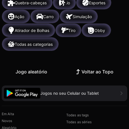
Quebra-cabeças
.io
Esportes
Ação
Carro
Simulação
Atirador de Bolhas
Tiro
Obby
Todas as categorias
Jogo aleatório
Voltar ao Topo
Jogos no seu Celular ou Tablet
Em Alta
Todas as tags
Novos
Todas as séries
Aleatório