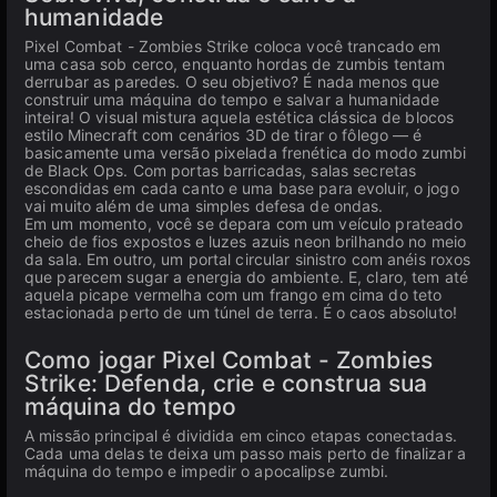
humanidade
Pixel Combat - Zombies Strike coloca você trancado em
uma casa sob cerco, enquanto hordas de zumbis tentam
derrubar as paredes. O seu objetivo? É nada menos que
construir uma máquina do tempo e salvar a humanidade
inteira! O visual mistura aquela estética clássica de blocos
estilo Minecraft com cenários 3D de tirar o fôlego — é
basicamente uma versão pixelada frenética do modo zumbi
de Black Ops. Com portas barricadas, salas secretas
escondidas em cada canto e uma base para evoluir, o jogo
vai muito além de uma simples defesa de ondas.
Em um momento, você se depara com um veículo prateado
cheio de fios expostos e luzes azuis neon brilhando no meio
da sala. Em outro, um portal circular sinistro com anéis roxos
que parecem sugar a energia do ambiente. E, claro, tem até
aquela picape vermelha com um frango em cima do teto
estacionada perto de um túnel de terra. É o caos absoluto!
Como jogar Pixel Combat - Zombies
Strike: Defenda, crie e construa sua
máquina do tempo
A missão principal é dividida em cinco etapas conectadas.
Cada uma delas te deixa um passo mais perto de finalizar a
máquina do tempo e impedir o apocalipse zumbi.