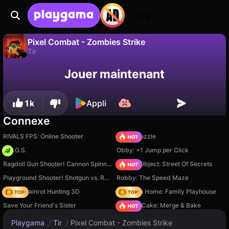
Login
Pixel Combat - Zombies Strike
Tir
Sauvegardez la
Non
Enregistrer
Jouer maintenant
Pixel Combat - Zombies Strike est un jeu de tir gratuit par MirraGames. Joue-y en ligne sur Playgama.
progression !
1k
Appli
Connexe
RIVALS FPS: Online Shooter
Arrow Puzzle
H.O.G.S.
Obby: +1 Jump per Click
Ragdoll Gun Shooter! Cannon Spinner Playground
Hidden Object: Street Of Secrets
Playground Shooter! Shotgun vs. Ragdolls!
Robby: The Speed Maze
Italian Brainrot Hunting 3D
My Town Home: Family Playhouse
Save Your Friend's Sister
Piece of Cake: Merge & Bake
Playgama
/
Tir
/
Pixel Combat - Zombies Strike