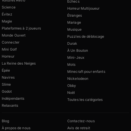
Voitures Rétro
Échecs
Science
Horreur Multijoueur
Évitez
Étranges
Magie
Mariage
Plateformes à 2 joueurs
Musique
Monde Ouvert
Puzzles de déblocage
Connecter
Durak
Mini Golf
À Un Bouton
Horreur
Mini-Jeux
La Reine des Neiges
Mots
Épée
Minecraft pour enfants
Navires
Nickelodeon
Slime
Obby
Godot
Noël
Indépendants
Toutes les catégories
Relaxants
Blog
Contactez-nous
À propos de nous
Avis de retrait