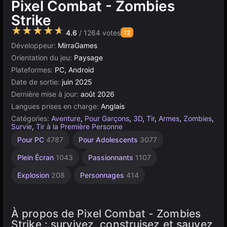
Pixel Combat - Zombies
Strike
★★★★★
4.6
/ 1264 votes
12
Développeur:
MirraGames
Orientation du jeu:
Paysage
Plateformes:
PC, Android
Date de sortie:
juin 2025
Dernière mise à jour:
août 2026
Langues prises en charge:
Anglais
Catégories:
Aventure
,
Pour Garçons
,
3D
,
Tir
,
Armes
,
Zombies
,
Survie
,
Tir à la Première Personne
Agilité
Bureau
Russes
Navigateur
Haute
Zombie
Survie
Tireur
Pour PC
4787
Pour Adolescents
3077
Qualité
Minecraft
Minecraft
Minecraft
2594
5173
1800
5027
3572
6
9
7
Plein Écran
1043
Passionnants
1107
Explosion
208
Personnages
414
À propos de Pixel Combat - Zombies
Strike : survivez, construisez et sauvez