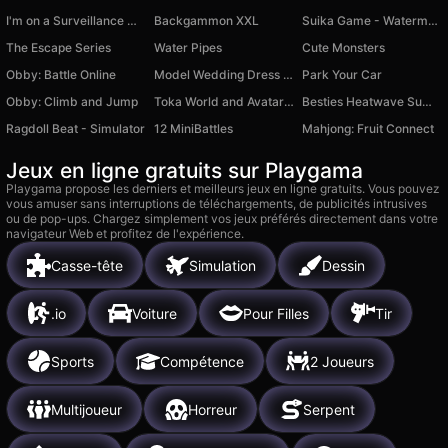
I'm on a Surveillance Mission 2
Backgammon XXL
Suika Game - Watermelon Game
The Escape Series
Water Pipes
Cute Monsters
Obby: Battle Online
Model Wedding Dress Up
Park Your Car
Obby: Climb and Jump
Toka World and Avatar: Mix
Besties Heatwave Summer Style
Ragdoll Beat - Simulator
12 MiniBattles
Mahjong: Fruit Connect
Jeux en ligne gratuits sur Playgama
Playgama propose les derniers et meilleurs jeux en ligne gratuits. Vous pouvez
vous amuser sans interruptions de téléchargements, de publicités intrusives
ou de pop-ups. Chargez simplement vos jeux préférés directement dans votre
navigateur Web et profitez de l'expérience.
Casse-tête
Simulation
Dessin
.io
Voiture
Pour Filles
Tir
Sports
Compétence
2 Joueurs
Multijoueur
Horreur
Serpent