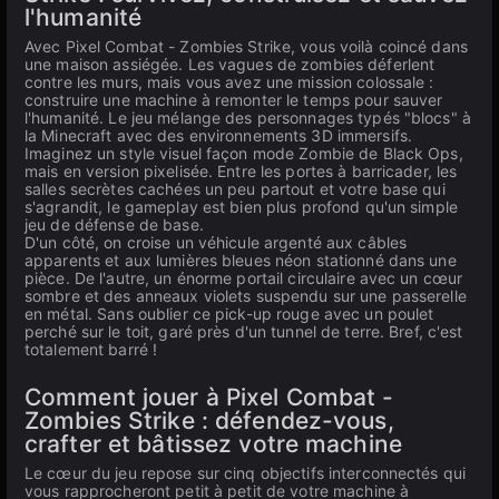
l'humanité
Avec Pixel Combat - Zombies Strike, vous voilà coincé dans
une maison assiégée. Les vagues de zombies déferlent
contre les murs, mais vous avez une mission colossale :
construire une machine à remonter le temps pour sauver
l'humanité. Le jeu mélange des personnages typés "blocs" à
la Minecraft avec des environnements 3D immersifs.
Imaginez un style visuel façon mode Zombie de Black Ops,
mais en version pixelisée. Entre les portes à barricader, les
salles secrètes cachées un peu partout et votre base qui
s'agrandit, le gameplay est bien plus profond qu'un simple
jeu de défense de base.
D'un côté, on croise un véhicule argenté aux câbles
apparents et aux lumières bleues néon stationné dans une
pièce. De l'autre, un énorme portail circulaire avec un cœur
sombre et des anneaux violets suspendu sur une passerelle
en métal. Sans oublier ce pick-up rouge avec un poulet
perché sur le toit, garé près d'un tunnel de terre. Bref, c'est
totalement barré !
Comment jouer à Pixel Combat -
Zombies Strike : défendez-vous,
crafter et bâtissez votre machine
Le cœur du jeu repose sur cinq objectifs interconnectés qui
vous rapprocheront petit à petit de votre machine à