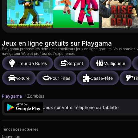
Jeux en ligne gratuits sur Playgama
Playgama propose les derniers et meilleurs jeux en ligne gratuits. Vous pouvez
navigateur Web et profitez de l'expérience.
Tireur de Bulles
Serpent
Multijoueur
Voiture
Pour Filles
Casse-tête
Ti
Playgama
/
Zombies
Jeux sur votre Téléphone ou Tablette
Tendances actuelles
Nouveaux