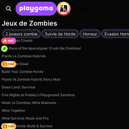
Login
Jeux de Zombies
2 joueurs zombie
Survie de Horde
Horreur
Évasion Horr
PVZ Fusion Cheats
The Race of the Apocalypse: Crush the Zombies!
Plants vs Zombies Hybrids
Rise of the Dead
Build Your Zombie Horde
Plants Vs Zombie Hybrid Story Mod
Dead Land: Survival
Five Nights at Freddy's Playground Sandbox
Noob vs Zombies: Mine Madness
Mine Together
Mine Survival: Noob and Pro
Zombie Horde: Build & Survive