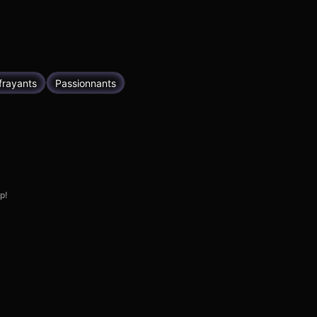
frayants
Passionnants
p!