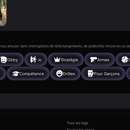
 vous amuser sans interruptions de téléchargements, de publicités intrusives ou
Obby
.io
Stratégie
Armes
r
Compétence
Drôles
Pour Garçons
Tous les tags
Toutes les séries