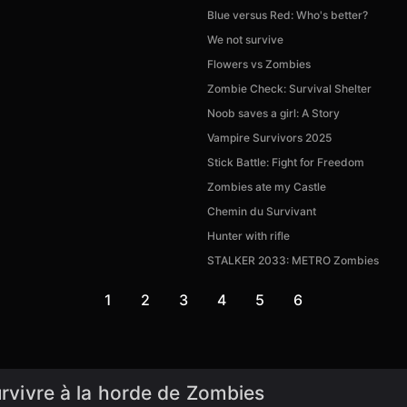
Blue versus Red: Who's better?
We not survive
Flowers vs Zombies
Zombie Check: Survival Shelter
Noob saves a girl: A Story
Vampire Survivors 2025
Stick Battle: Fight for Freedom
Zombies ate my Castle
Chemin du Survivant
Hunter with rifle
STALKER 2033: METRO Zombies
1
2
3
4
5
6
urvivre à la horde de Zombies