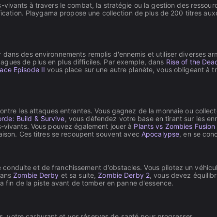
-vivants à travers le combat, la stratégie ou la gestion des ressou
nification. Playgama propose une collection de plus de 200 titres a
 dans des environnements remplis d'ennemis et utiliser diverses ar
vagues de plus en plus difficiles. Par exemple, dans
Rise of the Dea
ce Episode II
vous place sur une autre planète, vous obligeant à t
contre les attaques entrantes. Vous gagnez de la monnaie ou collec
rde: Build & Survive
, vous défendez votre base en tirant sur les en
ts-vivants. Vous pouvez également jouer à
Plants vs Zombies Fusion 
maison. Ces titres se recoupent souvent avec
Apocalypse
, en se con
onduite et de franchissement d'obstacles. Vous pilotez un véhicul
 Dans
Zombie Derby
et sa suite,
Zombie Derby 2
, vous devez équilib
la fin de la piste avant de tomber en panne d'essence.
s, votre carburant et vos réserves de santé pour progresser.