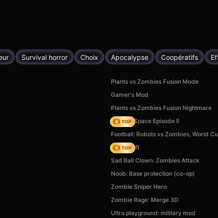
eur
Survival horror
Choix
Apocalypse
Coopératifs
Ef
Plants vs Zombies Fusion Mode
Gamer's Mod
Plants vs Zombies Fusion Nightmare
Zombie Space Episode II
Football: Robots vs Zombies, World Cu
Trap Craft
Sad Ball Clown: Zombies Attack
Noob: Base protection (co-op)
Zombie Sniper Hero
Zombie Rage: Merge 3D
Ultra playground: military mod