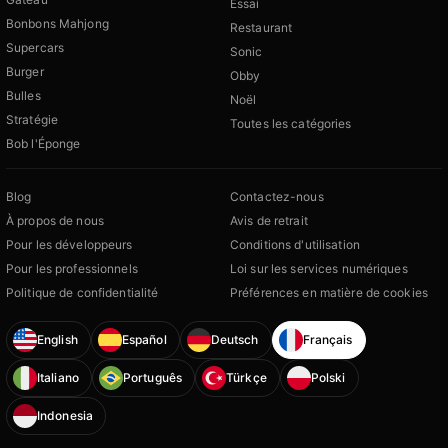
Essai
Bonbons Mahjong
Restaurant
Supercars
Sonic
Burger
Obby
Bulles
Noël
Stratégie
Toutes les catégories
Bob l'Éponge
Blog
Contactez-nous
À propos de nous
Avis de retrait
Pour les développeurs
Conditions d'utilisation
Pour les professionnels
Loi sur les services numériques
Politique de confidentialité
Préférences en matière de cookies
English
Español
Deutsch
Français
Italiano
Português
Türkçe
Polski
Indonesia