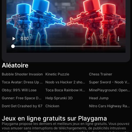
Aléatoire
Bubble Shooter Invasion
Kinetic Puzzle
Chess Trainer
Toca Avatar: Dress Up World
Noob vs Hacker 2 shooter
Super Sword - Noob Vs Zombies
Obby: 99% Will Lose
Toca Boca Rainbow House
MinePlayground: Open World
Gunner: Free Space Defender
Help Sprunki 3D
Head Jump
Dont Get Crashed by 67
Chicken
Nitro Cars Highway Race
Jeux en ligne gratuits sur Playgama
Playgama propose les derniers et meilleurs jeux en ligne gratuits. Vous pouvez
vous amuser sans interruptions de téléchargements, de publicités intrusives