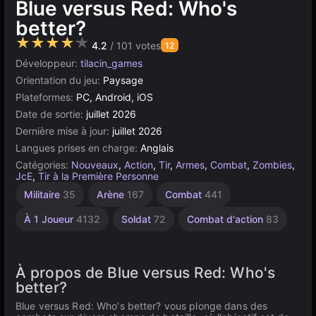
Blue versus Red: Who's
better?
★★★★★
4.2
/ 101 votes
12
Développeur:
tilacin_games
Orientation du jeu:
Paysage
Plateformes:
PC, Android, iOS
Date de sortie:
juillet 2026
Dernière mise à jour:
juillet 2026
Langues prises en charge:
Anglais
Catégories:
Nouveaux
,
Action
,
Tir
,
Armes
,
Combat
,
Zombies
,
JcE
,
Tir à la Première Personne
Militaire
35
Arène
167
Combat
441
À 1 Joueur
4132
Soldat
72
Combat d'action
83
À propos de Blue versus Red: Who's
better?
Blue versus Red: Who's better? vous plonge dans des