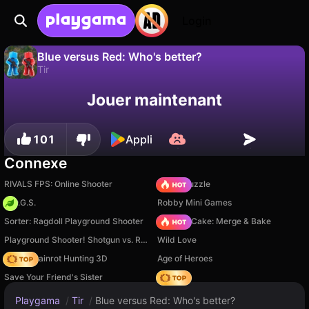
Login
Blue versus Red: Who's better?
Tir
Sauvegardez la
Non
Enregistrer
Jouer maintenant
Blue versus Red: Who's better? est un jeu de tir gratuit par tilacin_games. Joue-y en ligne sur Playgama.
progression !
101
Appli
Connexe
RIVALS FPS: Online Shooter
Arrow Puzzle
H.O.G.S.
Robby Mini Games
Sorter: Ragdoll Playground Shooter
Piece of Cake: Merge & Bake
Playground Shooter! Shotgun vs. Ragdolls!
Wild Love
Italian Brainrot Hunting 3D
Age of Heroes
Save Your Friend's Sister
Hedgies
Playgama
/
Tir
/
Blue versus Red: Who's better?