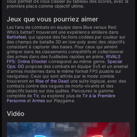
vous permet de vous classer au tableau des scores, avec la
première place comme objectif ultime.
Jeux que vous pourriez aimer
Les fans de combats en équipe dans Blue versus Red:
Who's better? trouveront une expérience similaire dans
Battlefeel
, qui oppose des factions codées par couleur sur
des champs de bataille 3D en low-poly avec des objectifs
consistant à capturer des bases. Pour ceux qui aiment
grimper dans les classements compétitifs et collectionner
des armes dans des fusillades rapides en arène,
RIVALS
FPS: Online Shooter
correspond au même genre.
Special
Ops: GO
propose des combats en équipe 5v5 et un arsenal
d'armes modernes dans le même format FPS jouable sur
navigateur. Ceux qui sont attirés par le mode zombie
trouveront en
Rise of the Dead
une suite logique, avec des
combats contre des vagues de morts-vivants et des
objectifs basés sur des quêtes. Parcourez la gamme
complète de
Tir
, ou explorez plus de
Tir à la Première
Personne
et
Armes
sur Playgama.
Vidéo