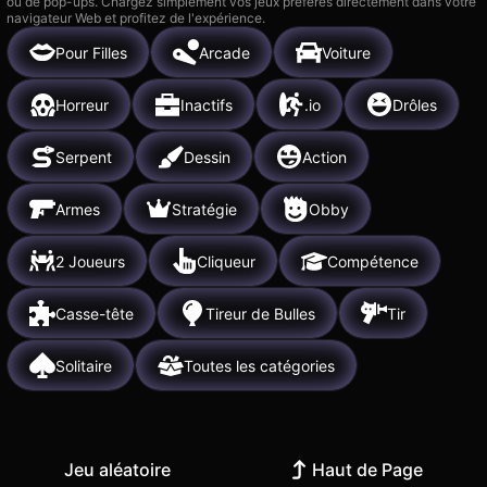
ou de pop-ups. Chargez simplement vos jeux préférés directement dans votre
navigateur Web et profitez de l'expérience.
Pour Filles
Arcade
Voiture
Horreur
Inactifs
.io
Drôles
Serpent
Dessin
Action
Armes
Stratégie
Obby
2 Joueurs
Cliqueur
Compétence
Casse-tête
Tireur de Bulles
Tir
Solitaire
Toutes les catégories
Jeu aléatoire
Haut de Page