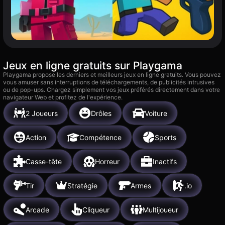
Jeux en ligne gratuits sur Playgama
Playgama propose les derniers et meilleurs jeux en ligne gratuits. Vous pouvez
vous amuser sans interruptions de téléchargements, de publicités intrusives
ou de pop-ups. Chargez simplement vos jeux préférés directement dans votre
navigateur Web et profitez de l'expérience.
2 Joueurs
Drôles
Voiture
Action
Compétence
Sports
Casse-tête
Horreur
Inactifs
Tir
Stratégie
Armes
.io
Arcade
Cliqueur
Multijoueur