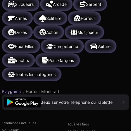
2 Joueurs
Arcade
Serpent
Armes
Solitaire
Horreur
Drôles
Action
Multijoueur
Pour Filles
Compétence
Voiture
Inactifs
Pour Garçons
Toutes les catégories
Playgama
/
Horreur Minecraft
Jeux sur votre Téléphone ou Tablette
Tendances actuelles
Tous les tags
Nouveaux