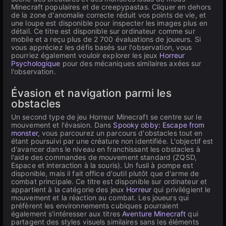
Minecraft populaires et de creepypastas. Cliquer en dehors
de la zone d'anomalie correcte réduit vos points de vie, et
une loupe est disponible pour inspecter les images plus en
détail. Ce titre est disponible sur ordinateur comme sur
mobile et a reçu plus de 2 700 évaluations de joueurs. Si
vous appréciez les défis basés sur l'observation, vous
pourriez également vouloir explorer les jeux
Horreur
Psychologique
pour des mécaniques similaires axées sur
l'observation.
Évasion et navigation parmi les
obstacles
Un second type de jeu Horreur Minecraft se centre sur le
mouvement et l'évasion. Dans
Spooky obby: Escape from
monster
, vous parcourez un parcours d'obstacles tout en
étant poursuivi par une créature non identifiée. L'objectif est
d'avancer dans le niveau en franchissant les obstacles à
l'aide des commandes de mouvement standard (ZQSD,
Espace et interaction à la souris). Un fusil à pompe est
disponible, mais il fait office d'outil plutôt que d'arme de
combat principale. Ce titre est disponible sur ordinateur et
appartient à la catégorie des jeux
Horreur
qui privilégient le
mouvement et la réaction au combat. Les joueurs qui
préfèrent les environnements cubiques pourraient
également s'intéresser aux titres
Aventure Minecraft
qui
partagent des styles visuels similaires sans les éléments