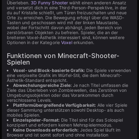
Überleben.
3D Funny Shooter
wählt einen anderen Ansatz
und versetzt dich in eine Third-Person-Perspektive, in der
du auf Kristalle schießt, um Türen freizuschalten und neue
Orte zu erreichen. Die Bewegung erfolgt über die WASD-
Tasten und geschossen wird mit der linken Maustaste,
wobei der Fortschritt davon abhängt, jeden Bereich von
zerstörbaren Objekten zu befreien. Spieler, die an der
breiteren Voxel-Ästhetik interessiert sind, können weitere
Optionen in der Kategorie
Voxel
erkunden.
Funktionen von Minecraft-Shooter-
Spielen
Voxel- und Block-basierte Grafik:
Die Spiele verwenden
eine verpixelte Grafik im Würfel-Stil, die dem Minecraft-
Ästhetik-Standard entspricht.
Abwechslungsreiche Ziele:
Je nach Titel umfassen die
Ziele das Überleben von Zombiewellen, das Zerstören von
Umgebungsobjekten oder das Vorankommen durch
verschlossene Levels.
Plattformübergreifende Verfügbarkeit:
Alle vier Spiele
dieser Sammlung unterstützen sowohl Desktop- als auch
mobiles Spielen.
Einzelspieler-Format:
Die Titel sind für das Solospiel
konzipiert und erfordern keinen Mehrspielermodus.
Keine Downloads erforderlich:
Jedes Spiel läuft im
Browser und ist somit sofort und ohne Installation