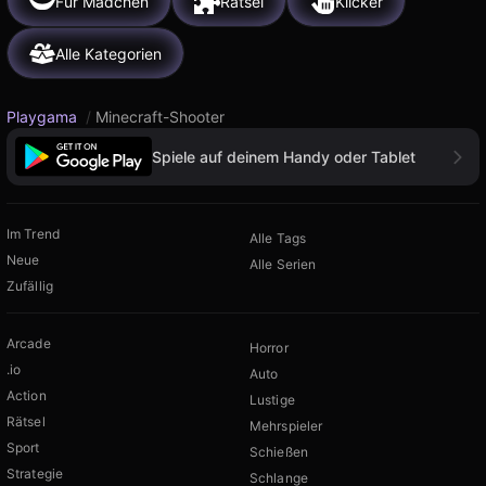
Für Mädchen
Rätsel
Klicker
Alle Kategorien
Playgama
/
Minecraft-Shooter
Spiele auf deinem Handy oder Tablet
Im Trend
Alle Tags
Neue
Alle Serien
Zufällig
Arcade
Horror
.io
Auto
Action
Lustige
Rätsel
Mehrspieler
Sport
Schießen
Strategie
Schlange