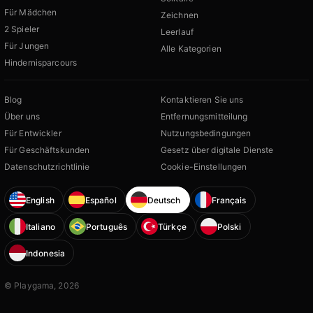
Für Mädchen
Zeichnen
2 Spieler
Leerlauf
Für Jungen
Alle Kategorien
Hindernisparcours
Blog
Kontaktieren Sie uns
Über uns
Entfernungsmitteilung
Für Entwickler
Nutzungsbedingungen
Für Geschäftskunden
Gesetz über digitale Dienste
Datenschutzrichtlinie
Cookie-Einstellungen
English
Español
Deutsch
Français
Italiano
Português
Türkçe
Polski
Indonesia
© Playgama, 2026