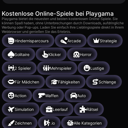
Kostenlose Online-Spiele bei Playgama
Playgama bietet die neuesten und besten kostenlosen Online-Spiele. Sie
können Spaß haben, ohne Unterbrechungen durch Downloads, aufdringliche
Werbung oder Pop-ups. Laden Sie einfach Ihre Lieblingsspiele direkt in Ihrem
Webbrowser und genießen Sie das Erlebnis.
Hindernisparcours
Arcade
Strategie
Solitaire
Klicker
Horror
2 Spieler
Mehrspieler
Lustige
Für Mädchen
Fähigkeiten
Schlange
Action
Waffen
Auto
Simulation
Leerlauf
Rätsel
Zeichnen
.io
Alle Kategorien