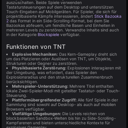
auszuschalten. Beide Spiele verwenden
Tastatursteuerungen auf dem Desktop und unterstützen
Touch-Eingaben auf Mobilgeräten. Für Spieler, die sich für
projektilbasierte Kämpfe interessieren, ändert
Stick Bazooka
2
das Format in ein Side-Scrolling-Format, bei dem Sie
Bazookas abfeuern, um feindliche Basen und Einheiten in
mehreren Levels zu zerstören. Verwandte Inhalte sind auch
in der Kategorie
Blockspiele
verfügbar.
Funktionen von TNT
Explosive Mechaniken:
Das Kern-Gameplay dreht sich
um das Platzieren oder Auslösen von TNT, um Objekte,
Strukturen oder Gegner zu zerstören.
Physikbasierte Zerstörung:
Explosionen interagieren mit
der Umgebung, was erfordert, dass Spieler den
Explosionsradius und den strukturellen Zusammenbruch
berücksichtigen.
Mehrspieler-Unterstützung:
Mehrere Titel enthalten
lokale Zwei-Spieler-Modi mit geteilter Tastatur- oder Touch-
Steuerung.
Plattformübergreifender Zugriff:
Alle fünf Spiele in der
Sammlung sind sowohl auf Desktop- als auch auf mobilen
Browsern verfügbar.
Vielfältige Umgebungen:
Die Levels reichen von
blockbasierten Sandbox-Welten bis hin zu Side-Scrolling-
Kampfarenen und bieten unterschiedliche Kontexte für
explosives Gameplay.