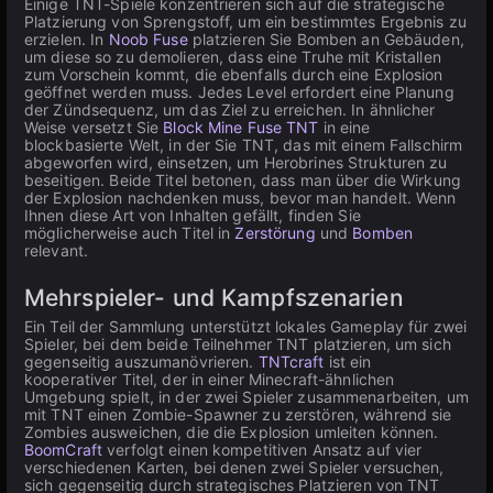
Einige TNT-Spiele konzentrieren sich auf die strategische
Platzierung von Sprengstoff, um ein bestimmtes Ergebnis zu
erzielen. In
Noob Fuse
platzieren Sie Bomben an Gebäuden,
um diese so zu demolieren, dass eine Truhe mit Kristallen
zum Vorschein kommt, die ebenfalls durch eine Explosion
geöffnet werden muss. Jedes Level erfordert eine Planung
der Zündsequenz, um das Ziel zu erreichen. In ähnlicher
Weise versetzt Sie
Block Mine Fuse TNT
in eine
blockbasierte Welt, in der Sie TNT, das mit einem Fallschirm
abgeworfen wird, einsetzen, um Herobrines Strukturen zu
beseitigen. Beide Titel betonen, dass man über die Wirkung
der Explosion nachdenken muss, bevor man handelt. Wenn
Ihnen diese Art von Inhalten gefällt, finden Sie
möglicherweise auch Titel in
Zerstörung
und
Bomben
relevant.
Mehrspieler- und Kampfszenarien
Ein Teil der Sammlung unterstützt lokales Gameplay für zwei
Spieler, bei dem beide Teilnehmer TNT platzieren, um sich
gegenseitig auszumanövrieren.
TNTcraft
ist ein
kooperativer Titel, der in einer Minecraft-ähnlichen
Umgebung spielt, in der zwei Spieler zusammenarbeiten, um
mit TNT einen Zombie-Spawner zu zerstören, während sie
Zombies ausweichen, die die Explosion umleiten können.
BoomCraft
verfolgt einen kompetitiven Ansatz auf vier
verschiedenen Karten, bei denen zwei Spieler versuchen,
sich gegenseitig durch strategisches Platzieren von TNT