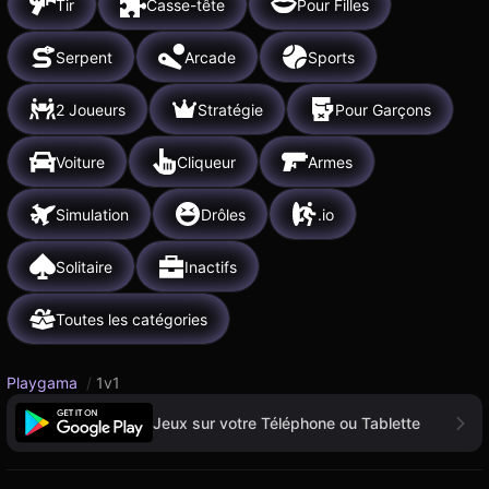
Tir
Casse-tête
Pour Filles
Serpent
Arcade
Sports
2 Joueurs
Stratégie
Pour Garçons
Voiture
Cliqueur
Armes
Simulation
Drôles
.io
Solitaire
Inactifs
Toutes les catégories
Playgama
/
1v1
Jeux sur votre Téléphone ou Tablette