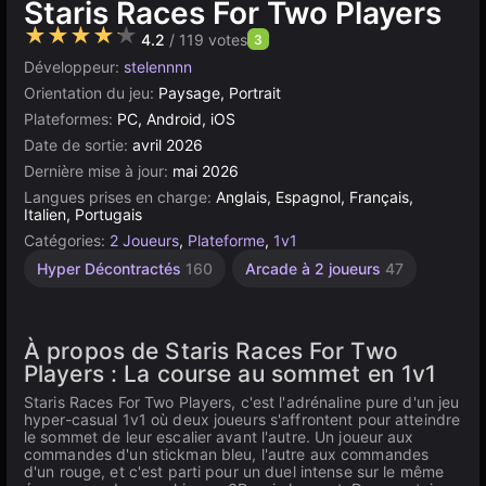
Staris Races For Two Players
★★★★★
4.2
/ 119 votes
3
Développeur:
stelennnn
Orientation du jeu:
Paysage, Portrait
Plateformes:
PC, Android, iOS
Date de sortie:
avril 2026
Dernière mise à jour:
mai 2026
Langues prises en charge:
Anglais, Espagnol, Français,
Italien, Portugais
Catégories:
2 Joueurs
,
Plateforme
,
1v1
Hyper Décontractés
160
Arcade à 2 joueurs
47
À propos de Staris Races For Two
Players : La course au sommet en 1v1
Staris Races For Two Players, c'est l'adrénaline pure d'un jeu
hyper-casual 1v1 où deux joueurs s'affrontent pour atteindre
le sommet de leur escalier avant l'autre. Un joueur aux
commandes d'un stickman bleu, l'autre aux commandes
d'un rouge, et c'est parti pour un duel intense sur le même