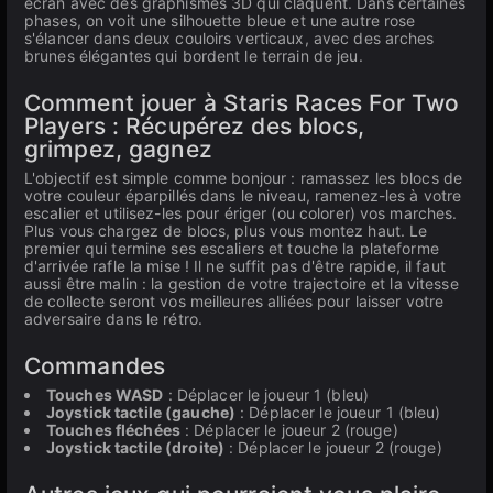
écran avec des graphismes 3D qui claquent. Dans certaines
phases, on voit une silhouette bleue et une autre rose
s'élancer dans deux couloirs verticaux, avec des arches
brunes élégantes qui bordent le terrain de jeu.
Comment jouer à Staris Races For Two
Players : Récupérez des blocs,
grimpez, gagnez
L'objectif est simple comme bonjour : ramassez les blocs de
votre couleur éparpillés dans le niveau, ramenez-les à votre
escalier et utilisez-les pour ériger (ou colorer) vos marches.
Plus vous chargez de blocs, plus vous montez haut. Le
premier qui termine ses escaliers et touche la plateforme
d'arrivée rafle la mise ! Il ne suffit pas d'être rapide, il faut
aussi être malin : la gestion de votre trajectoire et la vitesse
de collecte seront vos meilleures alliées pour laisser votre
adversaire dans le rétro.
Commandes
Touches WASD
: Déplacer le joueur 1 (bleu)
Joystick tactile (gauche)
: Déplacer le joueur 1 (bleu)
Touches fléchées
: Déplacer le joueur 2 (rouge)
Joystick tactile (droite)
: Déplacer le joueur 2 (rouge)