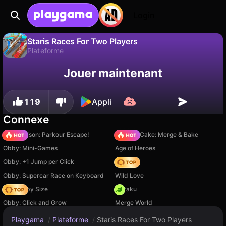
Login
Staris Races For Two Players
Plateforme
Sauvegardez la
Non
Enregistrer
Jouer maintenant
Staris Races For Two Players est un jeu de plateforme gratuit par stelennnn. Joue-y en ligne sur Playgama.
progression !
119
Appli
Connexe
Barry Prison: Parkour Escape!
Piece of Cake: Merge & Bake
Obby: Mini-Games
Age of Heroes
Obby: +1 Jump per Click
Hedgies
Obby: Supercar Race on Keyboard
Wild Love
Your Obby Size
Floraku
Obby: Click and Grow
Merge World
Playgama
/
Plateforme
/
Staris Races For Two Players