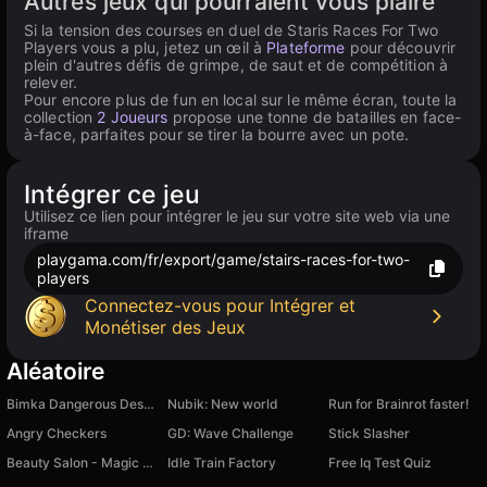
Autres jeux qui pourraient vous plaire
Si la tension des courses en duel de Staris Races For Two
Players vous a plu, jetez un œil à
Plateforme
pour découvrir
plein d'autres défis de grimpe, de saut et de compétition à
relever.
Pour encore plus de fun en local sur le même écran, toute la
collection
2 Joueurs
propose une tonne de batailles en face-
à-face, parfaites pour se tirer la bourre avec un pote.
Intégrer ce jeu
Utilisez ce lien pour intégrer le jeu sur votre site web via une
iframe
playgama.com/fr/export/game/stairs-races-for-two-
players
Connectez-vous pour Intégrer et
Monétiser des Jeux
Aléatoire
Bimka Dangerous Descent 2!!!
Nubik: New world
Run for Brainrot faster!
Angry Checkers
GD: Wave Challenge
Stick Slasher
Beauty Salon - Magic Princess
Idle Train Factory
Free Iq Test Quiz