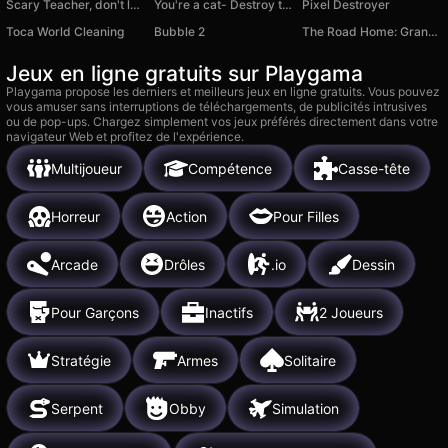
Scary Teacher, don't let the students escape!
You're a cat- Destroy the house
Pixel Destroyer
Toca World Cleaning
Bubble 2
The Road Home: Granny Escape
Jeux en ligne gratuits sur Playgama
Playgama propose les derniers et meilleurs jeux en ligne gratuits. Vous pouvez
vous amuser sans interruptions de téléchargements, de publicités intrusives
ou de pop-ups. Chargez simplement vos jeux préférés directement dans votre
navigateur Web et profitez de l'expérience.
Multijoueur
Compétence
Casse-tête
Horreur
Action
Pour Filles
Arcade
Drôles
.io
Dessin
Pour Garçons
Inactifs
2 Joueurs
Stratégie
Armes
Solitaire
Serpent
Obby
Simulation