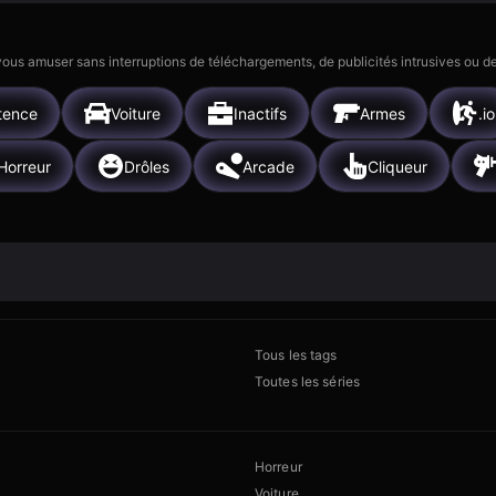
 vous amuser sans interruptions de téléchargements, de publicités intrusives ou
tence
Voiture
Inactifs
Armes
.io
Horreur
Drôles
Arcade
Cliqueur
Tous les tags
Toutes les séries
Horreur
Voiture