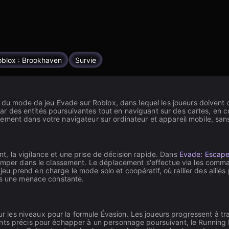
oblox : Brookhaven
Survie
s du mode de jeu Evade sur Roblox, dans lequel les joueurs doivent 
r par des entités poursuivantes tout en naviguant sur des cartes, en 
ement dans votre navigateur sur ordinateur et appareil mobile, sa
, la vigilance et une prise de décision rapide. Dans
Evade: Escape
grimper dans le classement. Le déplacement s'effectue via les comm
 prend en charge le mode solo et coopératif, où rallier des alliés
us une menace constante.
les niveaux pour la formule Évasion. Les joueurs progressent à trav
ents précis pour échapper à un personnage poursuivant, le Runnin