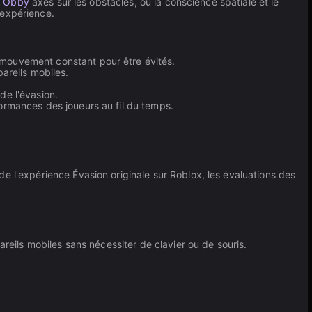
x
Obby
axés sur les obstacles, où la conscience spatiale et le
 expérience.
n mouvement constant pour être évités.
pareils mobiles.
de l'évasion.
formances des joueurs au fil du temps.
e l'expérience Évasion originale sur Roblox, les évaluations des
reils mobiles sans nécessiter de clavier ou de souris.