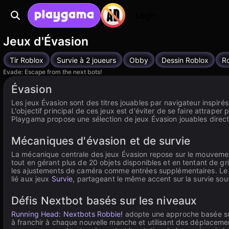
Login
Jeux d'Évasion
Tir Roblox
Survie à 2 joueurs
Obby
Dessin Roblox
R
Evade: Escape from the next bots!
Évasion
Les jeux Évasion sont des titres jouables par navigateur inspiré
L'objectif principal de ces jeux est d'éviter de se faire attrape
Playgama propose une sélection de jeux Évasion jouables direct
Mécaniques d'évasion et de survie
La mécanique centrale des jeux Évasion repose sur le mouvement
tout en gérant plus de 20 objets disponibles et en tentant de 
les ajustements de caméra comme entrées supplémentaires. Le jeu
lié aux jeux
Survie
, partageant le même accent sur la survie so
Défis Nextbot basés sur les niveaux
Running Head: Nextbots Robbie!
adopte une approche basée sur 
à franchir à chaque nouvelle manche et utilisant des déplacem