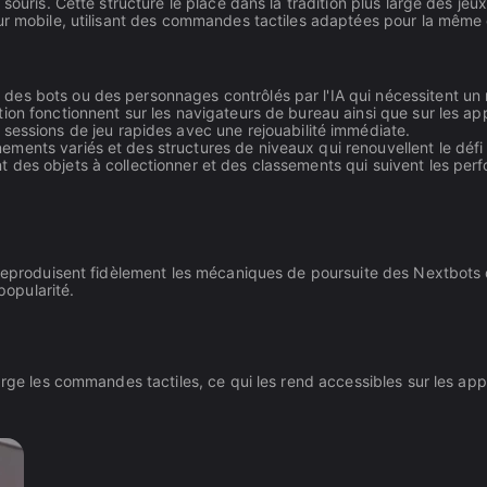
souris. Cette structure le place dans la tradition plus large des jeu
sur mobile, utilisant des commandes tactiles adaptées pour la même
r des bots ou des personnages contrôlés par l'IA qui nécessitent u
ction fonctionnent sur les navigateurs de bureau ainsi que sur les ap
essions de jeu rapides avec une rejouabilité immédiate.
ments variés et des structures de niveaux qui renouvellent le défi 
nt des objets à collectionner et des classements qui suivent les per
 reproduisent fidèlement les mécaniques de poursuite des Nextbots d
popularité.
arge les commandes tactiles, ce qui les rend accessibles sur les appa