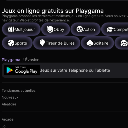
Jeux en ligne gratuits sur Playgama
Playgama propose les derniers et meilleurs jeux en ligne gratuits. Vous pouvez
navigateur Web et profitez de l'expérience.
Multijoueur
Obby
Action
Compé
Sports
Tireur de Bulles
Solitaire
Playgama
/
Évasion
Jeux sur votre Téléphone ou Tablette
Tendances actuelles
Nouveaux
Aléatoire
Arcade
.io