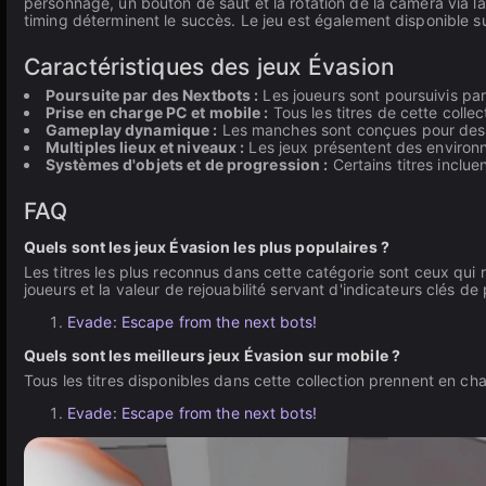
personnage, un bouton de saut et la rotation de la caméra via la 
timing déterminent le succès. Le jeu est également disponible 
Caractéristiques des jeux Évasion
Poursuite par des Nextbots :
Les joueurs sont poursuivis pa
Prise en charge PC et mobile :
Tous les titres de cette colle
Gameplay dynamique :
Les manches sont conçues pour des s
Multiples lieux et niveaux :
Les jeux présentent des environne
Systèmes d'objets et de progression :
Certains titres inclue
FAQ
Quels sont les jeux Évasion les plus populaires ?
Les titres les plus reconnus dans cette catégorie sont ceux qui
joueurs et la valeur de rejouabilité servant d'indicateurs clés de 
Evade: Escape from the next bots!
Quels sont les meilleurs jeux Évasion sur mobile ?
Tous les titres disponibles dans cette collection prennent en ch
Evade: Escape from the next bots!