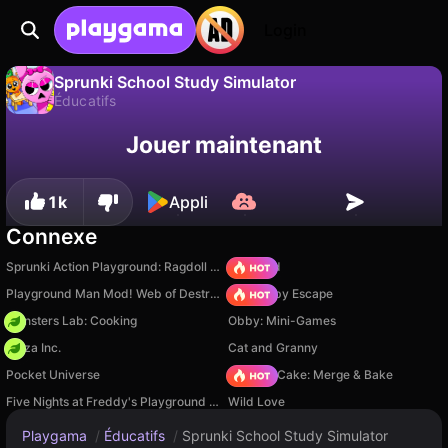
Login
Sprunki School Study Simulator
Éducatifs
Sauvegardez la
Non
Enregistrer
Jouer maintenant
Sprunki School Study Simulator est un jeu de éducatifs gratuit par Roblo X Game. Joue-y en ligne sur Playgama.
progression !
1k
Appli
Connexe
Sprunki Action Playground: Ragdoll Sandbox
TB World
Playground Man Mod! Web of Destruction!
Your Obby Escape
Monsters Lab: Cooking
Obby: Mini-Games
Pizza Inc.
Cat and Granny
Pocket Universe
Piece of Cake: Merge & Bake
Five Nights at Freddy's Playground Sandbox
Wild Love
Playgama
/
Éducatifs
/
Sprunki School Study Simulator