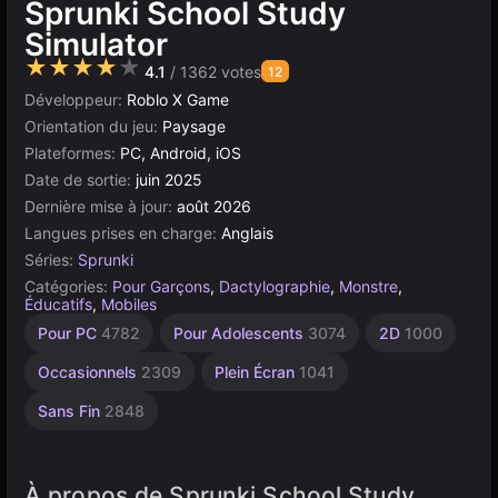
Sprunki School Study
Simulator
★★★★★
4.1
/ 1362 votes
12
Développeur:
Roblo X Game
Orientation du jeu:
Paysage
Plateformes:
PC, Android, iOS
Date de sortie:
juin 2025
Dernière mise à jour:
août 2026
Langues prises en charge:
Anglais
Séries:
Sprunki
Catégories:
Pour Garçons
,
Dactylographie
,
Monstre
,
Éducatifs
,
Mobiles
Bureau
Russes
Simples
Navigateur
Construct
Haute
Pour PC
4782
Pour Adolescents
3074
2D
1000
Qualité
5173
1798
1573
5023
501
3570
Occasionnels
2309
Plein Écran
1041
Sans Fin
2848
À propos de Sprunki School Study