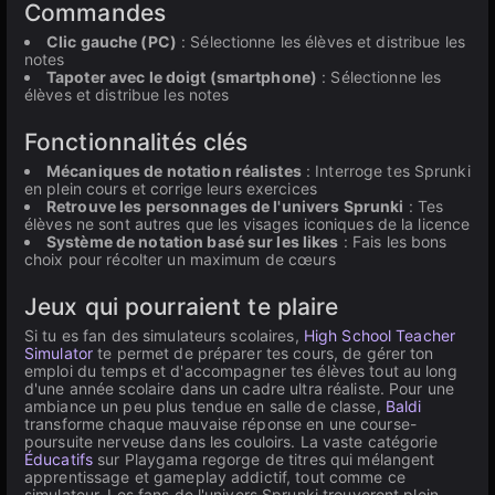
Commandes
Clic gauche (PC)
: Sélectionne les élèves et distribue les
notes
Tapoter avec le doigt (smartphone)
: Sélectionne les
élèves et distribue les notes
Fonctionnalités clés
Mécaniques de notation réalistes
: Interroge tes Sprunki
en plein cours et corrige leurs exercices
Retrouve les personnages de l'univers Sprunki
: Tes
élèves ne sont autres que les visages iconiques de la licence
Système de notation basé sur les likes
: Fais les bons
choix pour récolter un maximum de cœurs
Jeux qui pourraient te plaire
Si tu es fan des simulateurs scolaires,
High School Teacher
Simulator
te permet de préparer tes cours, de gérer ton
emploi du temps et d'accompagner tes élèves tout au long
d'une année scolaire dans un cadre ultra réaliste. Pour une
ambiance un peu plus tendue en salle de classe,
Baldi
transforme chaque mauvaise réponse en une course-
poursuite nerveuse dans les couloirs. La vaste catégorie
Éducatifs
sur Playgama regorge de titres qui mélangent
apprentissage et gameplay addictif, tout comme ce
simulateur. Les fans de l'univers Sprunki trouveront plein