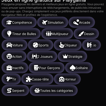
Playgama propose les derniers et meilleurs jeux en ligne gratuits. Vous pouvez
vous amuser sans interruptions de téléchargements, de publicités intrusives
ou de pop-ups. Chargez simplement vos jeux préférés directement dans votre
navigateur Web et profitez de l'expérience.
Compétence
Simulation
Arcade
Tireur de Bulles
Multijoueur
Dessin
Voiture
Sports
Cliqueur
.io
Action
2 Joueurs
Stratégie
Inactifs
Pour Garçons
Solitaire
Tir
Casse-tête
Horreur
Serpent
Toutes les catégories