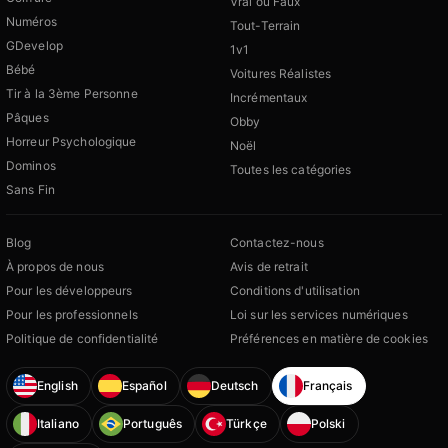
Vrai ou Faux
Numéros
Tout-Terrain
GDevelop
1v1
Bébé
Voitures Réalistes
Tir à la 3ème Personne
Incrémentaux
Pâques
Obby
Horreur Psychologique
Noël
Dominos
Toutes les catégories
Sans Fin
Blog
Contactez-nous
À propos de nous
Avis de retrait
Pour les développeurs
Conditions d'utilisation
Pour les professionnels
Loi sur les services numériques
Politique de confidentialité
Préférences en matière de cookies
English
Español
Deutsch
Français
Italiano
Português
Türkçe
Polski