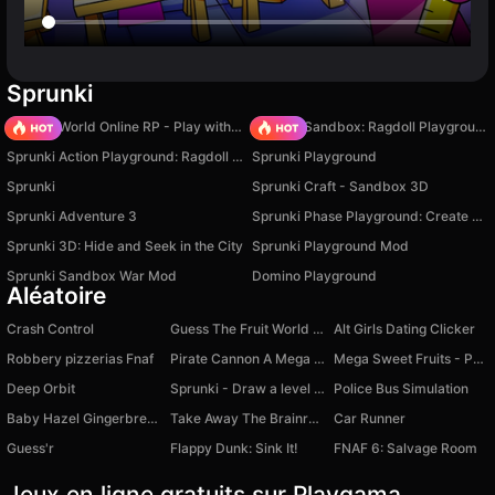
Sprunki
Sprunki World Online RP - Play with Friends!
Sprunki Sandbox: Ragdoll Playground Mode
Sprunki Action Playground: Ragdoll Sandbox
Sprunki Playground
Sprunki
Sprunki Craft - Sandbox 3D
Sprunki Adventure 3
Sprunki Phase Playground: Create Sprunki and Music
Sprunki 3D: Hide and Seek in the City
Sprunki Playground Mod
Sprunki Sandbox War Mod
Domino Playground
Aléatoire
Crash Control
Guess The Fruit World Quiz
Alt Girls Dating Clicker
Robbery pizzerias Fnaf
Pirate Cannon A Mega Battle
Mega Sweet Fruits - Popper
Deep Orbit
Sprunki - Draw a level with a friend!
Police Bus Simulation
Baby Hazel Gingerbread House
Take Away The Brainroot Mine Mobs
Car Runner
Guess'r
Flappy Dunk: Sink It!
FNAF 6: Salvage Room
Jeux en ligne gratuits sur Playgama