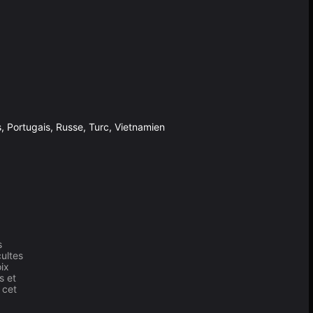
s, Portugais, Russe, Turc, Vietnamien
s
cultes
ix
s et
 cet