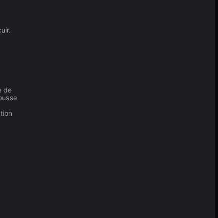
uir.
e de
ousse
tion