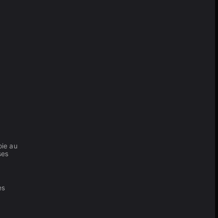
oie au
ses
es