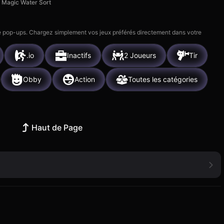
Magic Water Sort
 de pop-ups. Chargez simplement vos jeux préférés directement dans votre
.io
Inactifs
2 Joueurs
Tir
Obby
Action
Toutes les catégories
Haut de Page