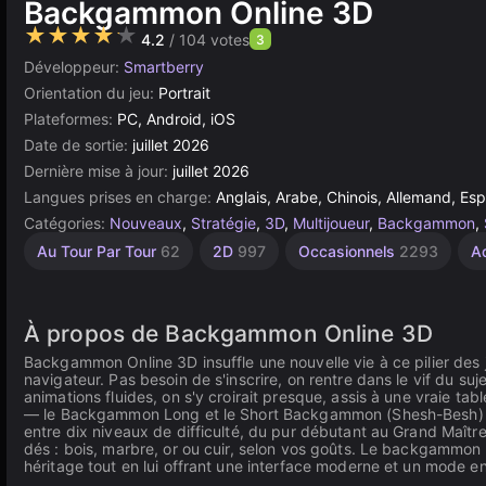
Backgammon Online 3D
★★★★★
4.2
/ 104 votes
3
Développeur:
Smartberry
Orientation du jeu:
Portrait
Plateformes:
PC, Android, iOS
Date de sortie:
juillet 2026
Dernière mise à jour:
juillet 2026
Langues prises en charge:
Anglais, Arabe, Chinois, Allemand, Esp
Catégories:
Nouveaux
,
Stratégie
,
3D
,
Multijoueur
,
Backgammon
,
Société
Fête à
Au Tour Par Tour
62
2D
997
Occasionnels
2293
A
2
2
Joueurs
joueurs
22
31
À propos de Backgammon Online 3D
Backgammon Online 3D insuffle une nouvelle vie à ce pilier des
navigateur. Pas besoin de s'inscrire, on rentre dans le vif du suj
animations fluides, on s'y croirait presque, assis à une vraie t
— le Backgammon Long et le Short Backgammon (Shesh-Besh) — 
entre dix niveaux de difficulté, du pur débutant au Grand Maîtr
dés : bois, marbre, or ou cuir, selon vos goûts. Le backgammon 
héritage tout en lui offrant une interface moderne et un mode en