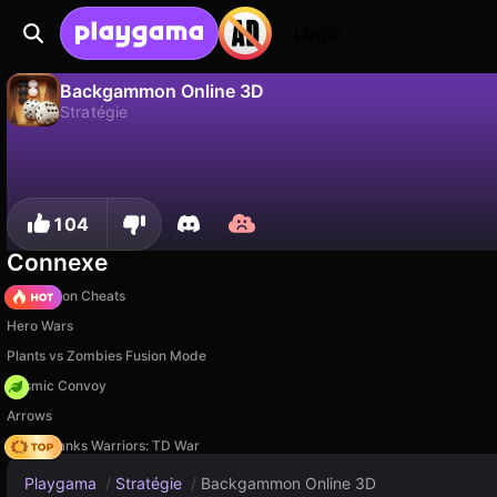
Login
Backgammon Online 3D
Stratégie
Non
Sauvegardez la progression !
Backgammon Online 3D est un jeu de stratégie gratuit par Smartberry. Joue-y en ligne sur Playgama.
104
Connexe
PVZ Fusion Cheats
Hero Wars
Plants vs Zombies Fusion Mode
Cosmic Convoy
Arrows
Age of Tanks Warriors: TD War
Playgama
/
Stratégie
/
Backgammon Online 3D