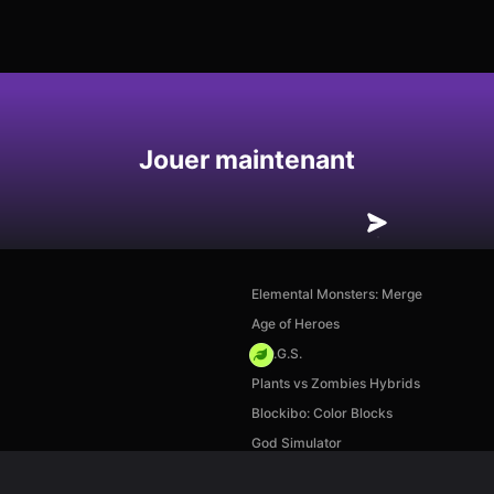
Enregistrer
Jouer maintenant
Elemental Monsters: Merge
Age of Heroes
H.O.G.S.
Plants vs Zombies Hybrids
Blockibo: Color Blocks
God Simulator