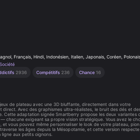
agnol, Français, Hindi, Indonésien, Italien, Japonais, Coréen, Polonai
Société
ddictifs
2936
Compétitifs
236
Chance
16
 jeux de plateau avec une 3D bluffante, directement dans votre
et direct. Avec des graphismes ultra-réalistes, le bruit des dés et de
able. Cette adaptation signée Smartberry propose les deux variantes 
chacune exigeant sa propre vision stratégique. Vous avez le cho
e, et vous pouvez même personnaliser le look de votre plateau, pion
traverse les âges depuis la Mésopotamie, et cette version respecte
 ligne aux petits oignons.