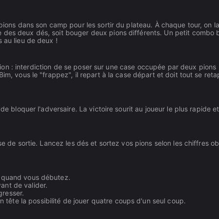
D
 pions dans son camp pour les sortir du plateau. À chaque tour, on l
 des deux dés, soit bouger deux pions différents. Un petit combo 
 au lieu de deux !
ention : interdiction de se poser sur une case occupée par deux pions
m, vous le "frappez", il repart à la case départ et doit tout se reta
e bloquer l'adversaire. La victoire sourit au joueur le plus rapide et
se de sortie. Lancez les dés et sortez vos pions selon les chiffres o
ps quand vous débutez.
ant de valider.
gresser.
tête la possibilité de jouer quatre coups d'un seul coup.