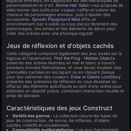
espaces intérieurs, en s'appuyant sur des mécaniques de
personnalisation et d'art.
Animal Hair Salon
vous propose de
sélectionner des outils pour couper, coiffer et colorer les
cheveux de personnages animaux, puis d'ajouter des
accessoires.
Sprunki Playground Mod
offre un
environnement bac à sable où vous placez librement des
personnages, des armes et des éléments de décor pour
créer des scènes avec une physique ragdoll.
Jeux de réflexion et d'objets cachés
Cette catégorie comprend également des jeux basés sur la
logique et l'observation.
Find the Frog - Hidden Objects
présente des scènes illustrées en noir et blanc à travers
plusieurs mondes thématiques, et vous devez localiser des
grenouilles cachées en les tapant ou en cliquant dessus
pour leur redonner des couleurs.
Draw or Delete LoveStory
présente des scénarios de réflexion où vous dessinez ou
effacez des éléments spécifiques au sein d'une scène pour
atteindre un objectif précis, combinant interaction visuelle et
prise de décision.
Caractéristiques des jeux Construct
Variété des genres :
La collection couvre les types de
jeux de construction, de survie, de réflexion, d'objets
cachés, créatifs et occasionnels.
Compatibilité multiplateforme :
Les jeux fonctionnent