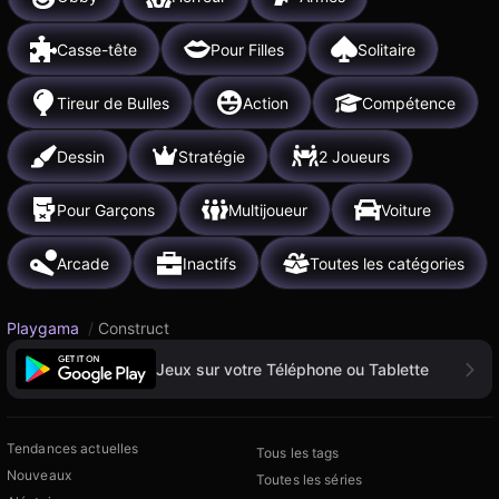
Casse-tête
Pour Filles
Solitaire
Tireur de Bulles
Action
Compétence
Dessin
Stratégie
2 Joueurs
Pour Garçons
Multijoueur
Voiture
Arcade
Inactifs
Toutes les catégories
Playgama
/
Construct
Jeux sur votre Téléphone ou Tablette
Tendances actuelles
Tous les tags
Nouveaux
Toutes les séries