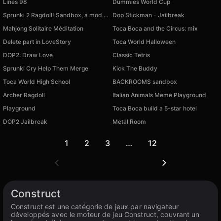
Lines 98
Dummies World Cup
Sprunki 2 Ragdoll! Sandbox, a mod for CS skins
Dop Stickman - Jailbreak
Mahjong Solitaire Méditation
Toca Boca and the Circus: mix
Delete part in LoveStory
Toca World Halloween
DOP2: Draw Love
Classic Tetris
Sprunki Cry Help Them Merge
Kick The Buddy
Toca World High School
BACKROOMS sandbox
Archer Ragdoll
Italian Animals Meme Playground
Playground
Toca Boca build a 5-star hotel
DOP2 Jailbreak
Metal Room
1
2
3
…
12
Construct
Construct est une catégorie de jeux par navigateur
développés avec le moteur de jeu Construct, couvrant un