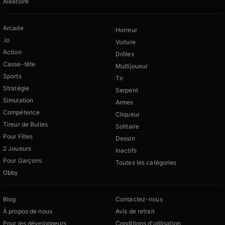
Aléatoire
Arcade
Horreur
.io
Voiture
Action
Drôles
Casse-tête
Multijoueur
Sports
Tir
Stratégie
Serpent
Simulation
Armes
Compétence
Cliqueur
Tireur de Bulles
Solitaire
Pour Filles
Dessin
2 Joueurs
Inactifs
Pour Garçons
Toutes les catégories
Obby
Blog
Contactez-nous
À propos de nous
Avis de retrait
Pour les développeurs
Conditions d'utilisation