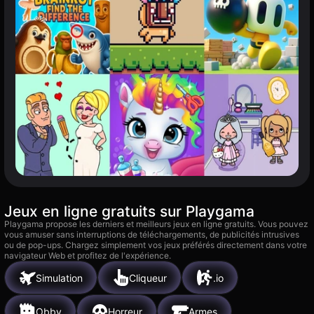
Jeux en ligne gratuits sur Playgama
Playgama propose les derniers et meilleurs jeux en ligne gratuits. Vous pouvez
vous amuser sans interruptions de téléchargements, de publicités intrusives
ou de pop-ups. Chargez simplement vos jeux préférés directement dans votre
navigateur Web et profitez de l'expérience.
Simulation
Cliqueur
.io
Obby
Horreur
Armes