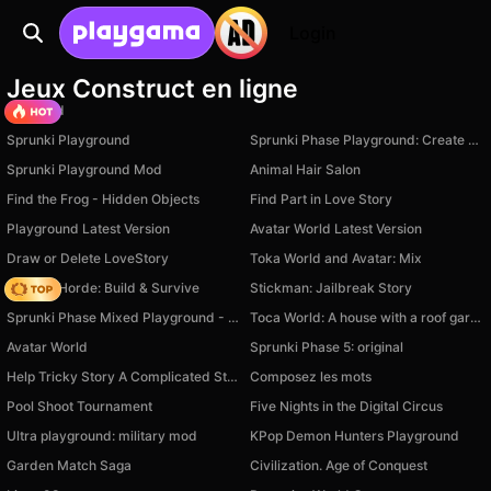
Login
Jeux Construct en ligne
TB World
Sprunki Playground
Sprunki Phase Playground: Create Sprunki and Music
Sprunki Playground Mod
Animal Hair Salon
Find the Frog - Hidden Objects
Find Part in Love Story
Playground Latest Version
Avatar World Latest Version
Draw or Delete LoveStory
Toka World and Avatar: Mix
Zombie Horde: Build & Survive
Stickman: Jailbreak Story
Sprunki Phase Mixed Playground - Create Sprunki
Toca World: A house with a roof garden
Avatar World
Sprunki Phase 5: original
Help Tricky Story A Complicated Story
Composez les mots
Pool Shoot Tournament
Five Nights in the Digital Circus
Ultra playground: military mod
KPop Demon Hunters Playground
Garden Match Saga
Civilization. Age of Conquest