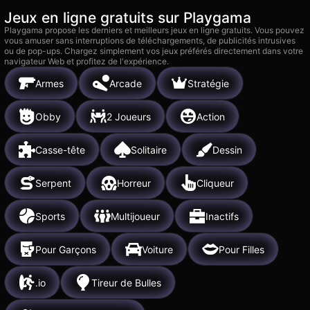
Jeux en ligne gratuits sur Playgama
Playgama propose les derniers et meilleurs jeux en ligne gratuits. Vous pouvez
vous amuser sans interruptions de téléchargements, de publicités intrusives
ou de pop-ups. Chargez simplement vos jeux préférés directement dans votre
navigateur Web et profitez de l'expérience.
Armes
Arcade
Stratégie
Obby
2 Joueurs
Action
Casse-tête
Solitaire
Dessin
Serpent
Horreur
Cliqueur
Sports
Multijoueur
Inactifs
Pour Garçons
Voiture
Pour Filles
.io
Tireur de Bulles