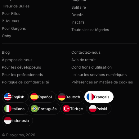
Tireur de Bulles
Solitaire
Pour Filles
Dessin
2 Joueurs
Inactifs
Pour Garçons
Toutes les catégories
Obby
Blog
Contactez-nous
À propos de nous
Avis de retrait
Pour les développeurs
Conditions d'utilisation
Pour les professionnels
Loi sur les services numériques
Politique de confidentialité
Préférences en matière de cookies
English
Español
Deutsch
Français
Italiano
Português
Türkçe
Polski
Indonesia
© Playgama, 2026