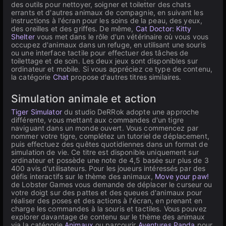
des outils pour nettoyer, soigner et toiletter des chats
errants et d'autres animaux de compagnie, en suivant les
instructions à l'écran pour les soins de la peau, des yeux,
des oreilles et des griffes. De même,
Cat Doctor: Kitty
Shelter
vous met dans le rôle d'un vétérinaire où vous vous
occupez d'animaux dans un refuge, en utilisant une souris
ou une interface tactile pour effectuer des tâches de
toilettage et de soin. Les deux jeux sont disponibles sur
ordinateur et mobile. Si vous appréciez ce type de contenu,
la catégorie
Chat
propose d'autres titres similaires.
Simulation animale et action
Tiger Simulator
du studio DeRRok adopte une approche
différente, vous mettant aux commandes d'un tigre
naviguant dans un monde ouvert. Vous commencez par
nommer votre tigre, complétez un tutoriel de déplacement,
puis effectuez des quêtes quotidiennes dans un format de
simulation de vie. Ce titre est disponible uniquement sur
ordinateur et possède une note de 4,5 basée sur plus de 3
400 avis d'utilisateurs. Pour les joueurs intéressés par des
défis interactifs sur le thème des animaux,
Move your paw!
de Lobster Games vous demande de déplacer le curseur ou
votre doigt sur des pattes et des queues d'animaux pour
réaliser des poses et des actions à l'écran, en prenant en
charge les commandes à la souris et tactiles. Vous pouvez
explorer davantage de contenu sur le thème des animaux
via la catégorie
Animaux
ou parcourir
Aventures Panda
pour