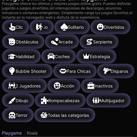
Playgama ofrece los últimos y mejores juegos online gratis. Puedes disfrutar
jugando a juegos divertidos sin interrupciones de descargas, anuncios
intrusivos o ventanas emergentes. Simplemente carga tus juegos favoritos al
instante en tu navegador web y disfruta de la experiencia.
Clic
.io
Solitario
Divertidos
Obstáculos
Arcade
Serpiente
Habilidad
Coches
Estrategia
Bubble Shooter
Para Chicas
Disparos
2 Jugadores
Acción
Inactivos
Dibujo
Rompecabezas
Multijugador
Terror
Todas las categorías
Playgama
/
Koala