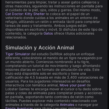
herramientas para limpiar, tratar y asear gatos callejeros y
otras mascotas, siguiendo las instrucciones en pantalla para
el cuidado de la piel, ojos, oídos y garras. Del mismo modo,
Cat Doctor: Kitty Shelter
te coloca en el papel de un
veterinario donde cuidas a los animales en un entorno de
refugio, utilizando un ratón o entrada táctil para completar
tareas de aseo y tratamiento. Ambos juegos están
disponibles en escritorio y móvil. Si disfrutas de este tipo de
contenido, la categoría
Gatos
ofrece títulos adicionales
relacionados.
Simulación y Acción Animal
Tiger Simulator
del estudio DeRRok adopta un enfoque
diferente, colocándote al mando de un tigre navegando por
un mundo abierto. Comienzas nombrando a tu tigre,
completando un tutorial de movimiento y luego afrontando
misiones diarias en un formato de simulación de vida. Este
título está disponible solo en escritorio y tiene una
calificación de 4.5 basada en más de 3,400 valoraciones de
usuarios. Para los jugadores interesados en desafíos
interactivos con temática animal,
Move your paw!
de
Lobster Games te encarga mover el cursor o tu dedo sobre
patas y colas de animales para completar poses y acciones
en pantalla, soportando tanto controles de ratón como
táctiles. Puedes explorar más contenido relacionado con
animales a través de la categoría
Animales
o navegar por
Panda Aventuras
para títulos casuales similares.