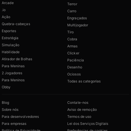
Arcade
Terror
.io
Carro
Ação
Engraçados
Quebra-cabeças
Multijogador
Esportes
Tiro
Estratégia
Cobra
Simulação
Armas
Habilidade
Clicker
Atirador de Bolhas
Paciência
Para Meninas
Desenho
2 Jogadores
Ociosos
Para Meninos
Todas as categorias
Obby
Blog
Contate-nos
Sobre nós
Aviso de remoção
Para desenvolvedores
Termos de uso
Para empresas
Lei dos Serviços Digitais
Política de Privacidade
Preferências de cookies