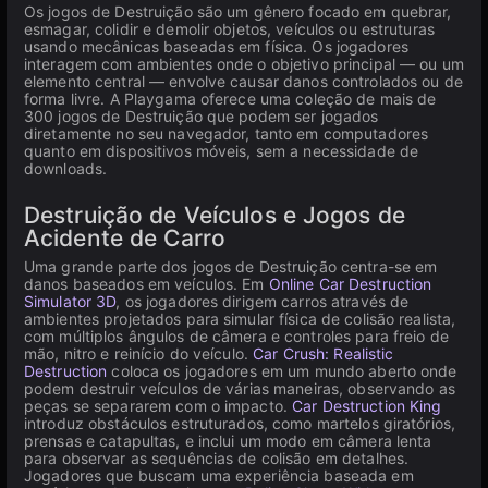
Os jogos de Destruição são um gênero focado em quebrar,
esmagar, colidir e demolir objetos, veículos ou estruturas
usando mecânicas baseadas em física. Os jogadores
interagem com ambientes onde o objetivo principal — ou um
elemento central — envolve causar danos controlados ou de
forma livre. A Playgama oferece uma coleção de mais de
300 jogos de Destruição que podem ser jogados
diretamente no seu navegador, tanto em computadores
quanto em dispositivos móveis, sem a necessidade de
downloads.
Destruição de Veículos e Jogos de
Acidente de Carro
Uma grande parte dos jogos de Destruição centra-se em
danos baseados em veículos. Em
Online Car Destruction
Simulator 3D
, os jogadores dirigem carros através de
ambientes projetados para simular física de colisão realista,
com múltiplos ângulos de câmera e controles para freio de
mão, nitro e reinício do veículo.
Car Crush: Realistic
Destruction
coloca os jogadores em um mundo aberto onde
podem destruir veículos de várias maneiras, observando as
peças se separarem com o impacto.
Car Destruction King
introduz obstáculos estruturados, como martelos giratórios,
prensas e catapultas, e inclui um modo em câmera lenta
para observar as sequências de colisão em detalhes.
Jogadores que buscam uma experiência baseada em