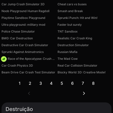
Car Jump Crash Simulator 3D
Cheat cars vs buses
Noob Playground Human Ragdoll
Smash and Break
Playtime Sandbox Playground
Sprunki Punch: Hit and Win!
Ultra playground: military mod
Faster but surely
Police Chase Simulator
TNT Sandbox
BMG: Car Destruction
Realistic Car Crash King
Destructive Car Crash Simulator
Destruction Simulator
Sprunki Against Animatronics
Russian Mafia
The Race of the Apocalypse: Crush the Zombies!
The Mad Cow
Car Crash Physics 3D
Real Car Collision Simulator
Beam Drive Car Crash Test Simulator
Blocky World 3D: Creative Mode!
1
2
3
4
5
6
7
8
Destruição