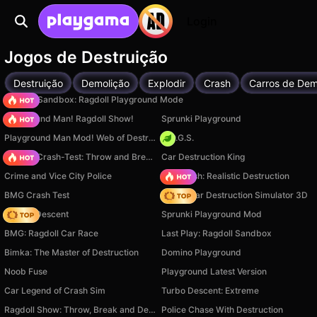
Login
Jogos de Destruição
Destruição
Demolição
Explodir
Crash
Carros de Dem
Sprunki Sandbox: Ragdoll Playground Mode
Playground Man! Ragdoll Show!
Sprunki Playground
Playground Man Mod! Web of Destruction!
H.O.G.S.
Ragdoll Crash-Test: Throw and Break!
Car Destruction King
Crime and Vice City Police
Car Crush: Realistic Destruction
BMG Crash Test
Online Car Destruction Simulator 3D
Deadly Descent
Sprunki Playground Mod
BMG: Ragdoll Car Race
Last Play: Ragdoll Sandbox
Bimka: The Master of Destruction
Domino Playground
Noob Fuse
Playground Latest Version
Car Legend of Crash Sim
Turbo Descent: Extreme
Ragdoll Show: Throw, Break and Destroy!
Police Chase With Destruction