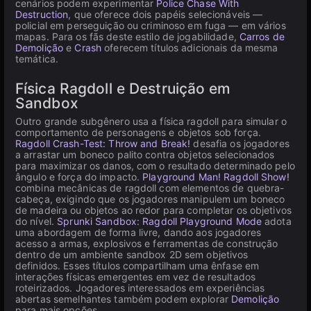
cenários podem experimentar
Police Chase With
Destruction
, que oferece dois papéis selecionáveis —
policial em perseguição ou criminoso em fuga — em vários
mapas. Para os fãs deste estilo de jogabilidade,
Carros de
Demolição
e
Crash
oferecem títulos adicionais da mesma
temática.
Física Ragdoll e Destruição em
Sandbox
Outro grande subgênero usa a física ragdoll para simular o
comportamento de personagens e objetos sob força.
Ragdoll Crash-Test: Throw and Break!
desafia os jogadores
a arrastar um boneco palito contra objetos selecionados
para maximizar os danos, com o resultado determinado pelo
ângulo e força do impacto.
Playground Man! Ragdoll Show!
combina mecânicas de ragdoll com elementos de quebra-
cabeça, exigindo que os jogadores manipulem um boneco
de madeira ou objetos ao redor para completar os objetivos
do nível.
Sprunki Sandbox: Ragdoll Playground Mode
adota
uma abordagem de forma livre, dando aos jogadores
acesso a armas, explosivos e ferramentas de construção
dentro de um ambiente sandbox 2D sem objetivos
definidos. Esses títulos compartilham uma ênfase em
interações físicas emergentes em vez de resultados
roteirizados. Jogadores interessados em experiências
abertas semelhantes também podem explorar
Demolição
para mais opções.