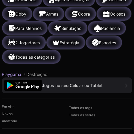
Obby
Armas
Cobra
Ociosos
Para Meninos
Simulação
Paciência
2 Jogadores
Estratégia
Esportes
Todas as categorias
Playgama
/
Destruição
Jogos no seu Celular ou Tablet
Em Alta
Todas as tags
Novos
Todas as séries
Aleatório