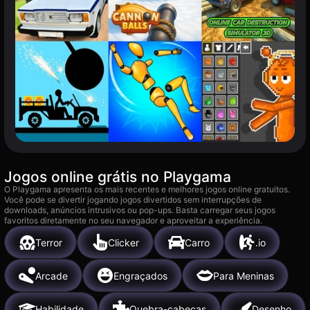
Jogos online grátis no Playgama
O Playgama apresenta os mais recentes e melhores jogos online gratuitos.
Você pode se divertir jogando jogos divertidos sem interrupções de
downloads, anúncios intrusivos ou pop-ups. Basta carregar seus jogos
favoritos diretamente no seu navegador e aproveitar a experiência.
Terror
Clicker
Carro
.io
Arcade
Engraçados
Para Meninas
Habilidade
Quebra-cabeças
Desenho