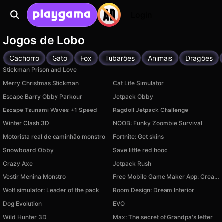
Login
Jogos de Lobo
Cachorro
Gato
Fox
Tubarões
Animais
Dragões
Stickman Prison and Love
Merry Christmas Stickman
Cat Life Simulator
Escape Barry Obby Parkour
Jetpack Obby
Escape Tsunami Waves +1 Speed
Ragdoll Jetpack Challenge
Winter Clash 3D
NOOB: Funky Zoombie Survival
Motorista real de caminhão monstro
Fortnite: Get skins
Snowboard Obby
Save little red hood
Crazy Axe
Jetpack Rush
Vestir Menina Monstro
Free Mobile Game Maker App: Create Your Games
Wolf simulator: Leader of the pack
Room Design: Dream Interior
Dog Evolution
EVO
Wild Hunter 3D
Max: The secret of Grandpa's letter