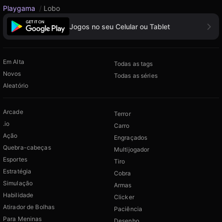
Playgama
/
Lobo
Jogos no seu Celular ou Tablet
Em Alta
Todas as tags
Novos
Todas as séries
Aleatório
Arcade
Terror
.io
Carro
Ação
Engraçados
Quebra-cabeças
Multijogador
Esportes
Tiro
Estratégia
Cobra
Simulação
Armas
Habilidade
Clicker
Atirador de Bolhas
Paciência
Para Meninas
Desenho