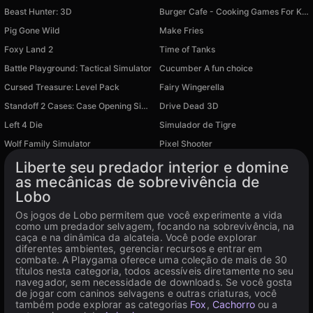
Beast Hunter: 3D
Burger Cafe - Cooking Games For Kids
Pig Gone Wild
Make Fries
Foxy Land 2
Time of Tanks
Battle Playground: Tactical Simulator
Cucumber A fun choice
Cursed Treasure: Level Pack
Fairy Wingerella
Standoff 2 Cases: Case Opening Simulator
Drive Dead 3D
Disponível em PC
Left 4 Die
Simulador de Tigre
Disponível em PC
Disponível em PC
Wolf Family Simulator
Pixel Shooter
Disponível em PC
Disponível em PC
Liberte seu predador interior e domine
as mecânicas de sobrevivência de
Lobo
Os jogos de Lobo permitem que você experimente a vida
como um predador selvagem, focando na sobrevivência, na
caça e na dinâmica da alcateia. Você pode explorar
diferentes ambientes, gerenciar recursos e entrar em
combate. A Playgama oferece uma coleção de mais de 30
títulos nesta categoria, todos acessíveis diretamente no seu
navegador, sem necessidade de downloads. Se você gosta
de jogar com caninos selvagens e outras criaturas, você
também pode explorar as categorias
Fox
,
Cachorro
ou a