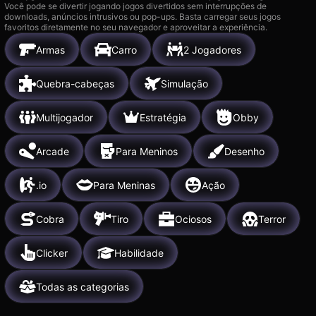
Você pode se divertir jogando jogos divertidos sem interrupções de
downloads, anúncios intrusivos ou pop-ups. Basta carregar seus jogos
favoritos diretamente no seu navegador e aproveitar a experiência.
Armas
Carro
2 Jogadores
Quebra-cabeças
Simulação
Multijogador
Estratégia
Obby
Arcade
Para Meninos
Desenho
.io
Para Meninas
Ação
Cobra
Tiro
Ociosos
Terror
Clicker
Habilidade
Todas as categorias