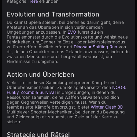
Kategorie
Tiere
erkunden.
Evolution und Transformation
Du kannst Spiele spielen, bei denen es darum geht, deine
Kreatur an das Überleben in sich verändernden
Umgebungen anzupassen. In
EVO
führst du ein
Fantasiemonster durch die Evolutionskette und wählst neue
Fähigkeiten, um Gegner im Einzel- oder Mehrspielermodus
zu übertreffen. Ähnlich erfordert
Dinosaur Shifting Run
von
dir, deinen Charakter an das Gelände anzupassen, indem du
zwischen Menschen- und Tiergestalt wechselst, um
Hindernisse zu umgehen.
Action und Überleben
Viele Titel in dieser Sammlung integrieren Kampf- und
Überlebensmechaniken. Zum Beispiel versetzt dich
NOOB:
Funky Zoombie Survival
in Umgebungen, in denen du
Ressourcen sammeln, deine Waffen verwalten und dich
gegen Gegnerwellen verteidigen musst. Wenn du
teambasierte Kämpfe bevorzugst, bietet
Winter Clash 3D
Multiplayer-Shooter-Mechaniken, bei denen du Bewegung
und Zielgenauigkeit steuerst, um Ziele auf der Karte zu
sichern.
Strategie und Rätsel