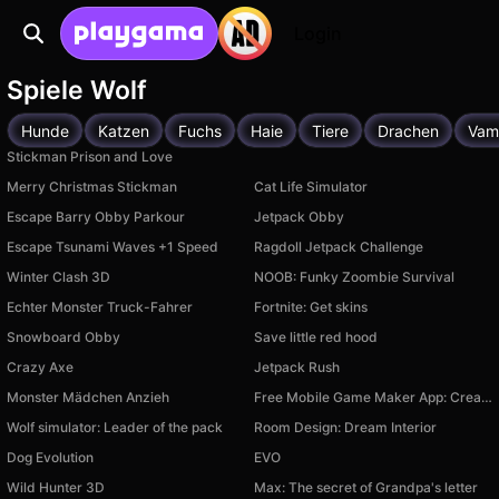
Login
Spiele Wolf
Hunde
Katzen
Fuchs
Haie
Tiere
Drachen
Vam
Stickman Prison and Love
Merry Christmas Stickman
Cat Life Simulator
Escape Barry Obby Parkour
Jetpack Obby
Escape Tsunami Waves +1 Speed
Ragdoll Jetpack Challenge
Winter Clash 3D
NOOB: Funky Zoombie Survival
Echter Monster Truck-Fahrer
Fortnite: Get skins
Snowboard Obby
Save little red hood
Crazy Axe
Jetpack Rush
Monster Mädchen Anzieh
Free Mobile Game Maker App: Create Your Games
Wolf simulator: Leader of the pack
Room Design: Dream Interior
Dog Evolution
EVO
Wild Hunter 3D
Max: The secret of Grandpa's letter