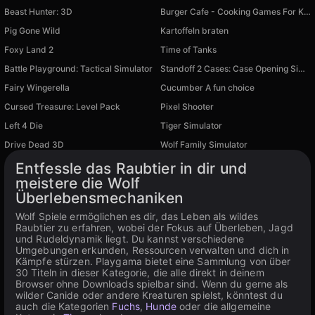
Beast Hunter: 3D
Burger Cafe - Cooking Games For Kids
Pig Gone Wild
Kartoffeln braten
Foxy Land 2
Time of Tanks
Battle Playground: Tactical Simulator
Standoff 2 Cases: Case Opening Simulator
Fairy Wingerella
Cucumber A fun choice
Cursed Treasure: Level Pack
Pixel Shooter
Verfügbar auf PC
Left 4 Die
Tiger Simulator
Verfügbar auf PC
Verfügbar auf PC
Drive Dead 3D
Wolf Family Simulator
Verfügbar auf PC
Verfügbar auf PC
Entfessle das Raubtier in dir und
meistere die Wolf
Überlebensmechaniken
Wolf Spiele ermöglichen es dir, das Leben als wildes
Raubtier zu erfahren, wobei der Fokus auf Überleben, Jagd
und Rudeldynamik liegt. Du kannst verschiedene
Umgebungen erkunden, Ressourcen verwalten und dich in
Kämpfe stürzen. Playgama bietet eine Sammlung von über
30 Titeln in dieser Kategorie, die alle direkt in deinem
Browser ohne Downloads spielbar sind. Wenn du gerne als
wilder Canide oder andere Kreaturen spielst, könntest du
auch die Kategorien
Fuchs
,
Hunde
oder die allgemeine