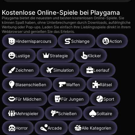
Kostenlose Online-Spiele bei Playgama
Playgama bietet die neuesten und besten kostenlosen Online-Spiele. Sie
können Spaß haben, ohne Unterbrechungen durch Downloads, aufdringliche
Werbung oder Pop-ups. Laden Sie einfach Ihre Lieblingsspiele direkt in Ihrem
Webbrowser und genießen Sie das Erlebnis.
Hindernisparcours
Schlange
Action
Lustige
Strategie
Klicker
Zeichnen
Simulation
Leerlauf
Blasenschießen
Waffen
Rätsel
Für Mädchen
Für Jungen
Sport
Mehrspieler
Schießen
Solitaire
Horror
Arcade
Alle Kategorien