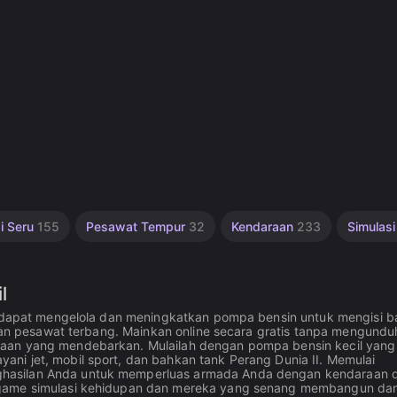
i Seru
155
Pesawat Tempur
32
Kendaraan
233
Simulas
l
da dapat mengelola dan meningkatkan pompa bensin untuk mengisi 
r dan pesawat terbang. Mainkan online secara gratis tanpa mengund
raan yang mendebarkan. Mulailah dengan pompa bensin kecil yang
ni jet, mobil sport, dan bahkan tank Perang Dunia II. Memulai
ghasilan Anda untuk memperluas armada Anda dengan kendaraan 
r game simulasi kehidupan dan mereka yang senang membangun da