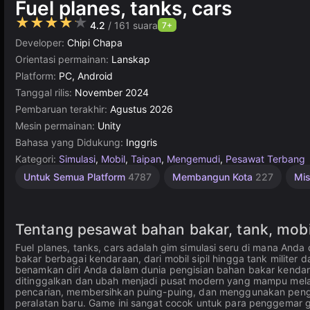
Fuel planes, tanks, cars
★★★★★
4.2
/ 161 suara
7+
Developer:
Chipi Chapa
Orientasi permainan:
Lanskap
Platform:
PC, Android
Tanggal rilis:
November 2024
Pembaruan terakhir:
Agustus 2026
Mesin permainan:
Unity
Bahasa yang Didukung:
Inggris
Kategori:
Simulasi
,
Mobil
,
Taipan
,
Mengemudi
,
Pesawat Terbang
Lucu
Mengumpulkan
Desktop
Matematika
Bangunan
Penerbangan
Manajemen
Rekomendasi
Unity
Online
1
Untuk Semua Platform
4787
Membangun Kota
227
Mis
Pemain
Terbaik
online
848
Online
5173
Sumber
636
562
53
884
3572
3177
Daya
5027
4118
297
Tentang pesawat bahan bakar, tank, mobi
Fuel planes, tanks, cars adalah gim simulasi seru di mana An
bakar berbagai kendaraan, dari mobil sipil hingga tank milite
benamkan diri Anda dalam dunia pengisian bahan bakar kenda
ditinggalkan dan ubah menjadi pusat modern yang mampu melaya
pencarian, membersihkan puing-puing, dan menggunakan pen
peralatan baru. Game ini sangat cocok untuk para penggema