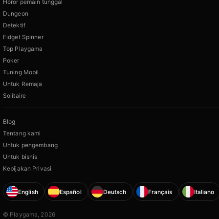
Horor pemain tunggal
Dungeon
Detektif
Fidget Spinner
Top Playgama
Poker
Tuning Mobil
Untuk Remaja
Solitaire
Blog
Tentang kami
Untuk pengembang
Untuk bisnis
Kebijakan Privasi
English
Español
Deutsch
Français
Italiano
© Playgama, 2026