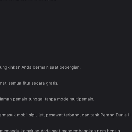
emungkinkan Anda bermain saat bepergian.
ati semua fitur secara gratis.
alaman pemain tunggal tanpa mode multipemain.
asuk mobil sipil, jet, pesawat terbang, dan tank Perang Dunia II.
yang memandu kemajuan Anda saat mengembangkan pom bensin.