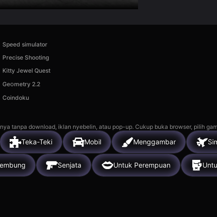
Speed simulator
Precise Shooting
Kitty Jewel Quest
Geᴏmetry 2.2
Coindoku
nya tanpa download, iklan nyebelin, atau pop-up. Cukup buka browser, pilih gam
Teka-Teki
Mobil
Menggambar
Si
lembung
Senjata
Untuk Perempuan
Untu