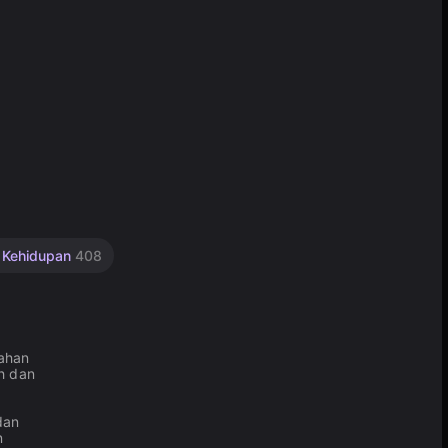
i Kehidupan
408
bahan
uh dan
dan
n