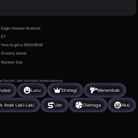
Eagle Shooter Brainrot
67
How to get a NEIGHBOR
Groomy Island
Nuclear Day
e favorit, dan nikmatin keseruannya.
mulasi
Lucu
Strategi
Menembak
k Anak Laki-Laki
Ular
Olahraga
Aksi