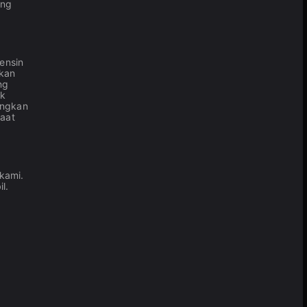
ang
ensin
akan
ng
ok
angkan
saat
kami.
l.