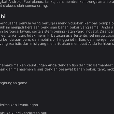
ngkat Android, Fuel planes, tanks, cars memberikan pengalaman or
at diakses oleh semua orang.
bil
ng pengusaha pemula yang bertugas menghidupkan kembali pompa b
h ini menjadi kerajaan pengisian bahan bakar yang ramai. Anda 
 berbagai lawan, serta sistem peningkatan yang inovatif. Diranca
s, tanks, cars tidak memiliki batasan usia tertentu, sehingga coc
kendaraan baru, dari mobil sipil hingga jet militer, dan mengemb
 yang realistis dan misi yang menarik akan membuat Anda terhibur 
 memaksimalkan keuntungan Anda dengan tips dan trik bermanfaat 
raan dan manajemen bisnis dengan pesawat bahan bakar, tank, mobi
lingkungan game
aksimalkan keuntungan
mbuka kunci kendaraan baru