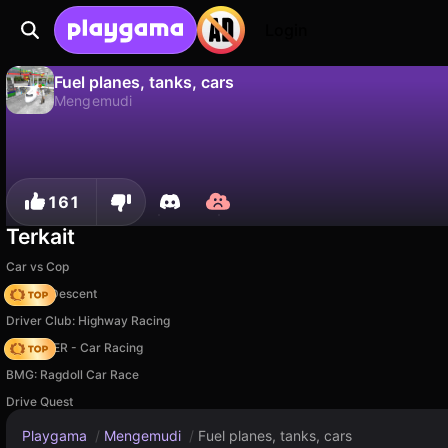
Login
Fuel planes, tanks, cars
Mengemudi
Tidak
Simp
Simpan progresnya!
Fuel planes, tanks, cars adalah game mengemudi gratis oleh Chipi Chapa. Mainkan online di Playgama.
161
Terkait
Car vs Cop
Deadly Descent
Driver Club: Highway Racing
MR RACER - Car Racing
BMG: Ragdoll Car Race
Drive Quest
Playgama
/
Mengemudi
/
Fuel planes, tanks, cars