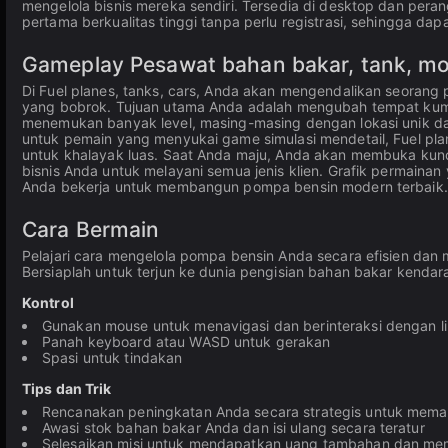
mengelola bisnis mereka sendiri. Tersedia di desktop dan pera
pertama berkualitas tinggi tanpa perlu registrasi, sehingga dap
Gameplay Pesawat bahan bakar, tank, mo
Di Fuel planes, tanks, cars, Anda akan mengendalikan seora
yang bobrok. Tujuan utama Anda adalah mengubah tempat kumu
menemukan banyak level, masing-masing dengan lokasi unik dan
untuk pemain yang menyukai game simulasi mendetail, Fuel plane
untuk khalayak luas. Saat Anda maju, Anda akan membuka kunci 
bisnis Anda untuk melayani semua jenis klien. Grafik permainan
Anda bekerja untuk membangun pompa bensin modern terbaik.
Cara Bermain
Pelajari cara mengelola pompa bensin Anda secara efisien dan
Bersiaplah untuk terjun ke dunia pengisian bahan bakar kenda
Kontrol
Gunakan mouse untuk menavigasi dan berinteraksi dengan 
Panah keyboard atau WASD untuk gerakan
Spasi untuk tindakan
Tips dan Trik
Rencanakan peningkatan Anda secara strategis untuk mem
Awasi stok bahan bakar Anda dan isi ulang secara teratur
Selesaikan misi untuk mendapatkan uang tambahan dan me