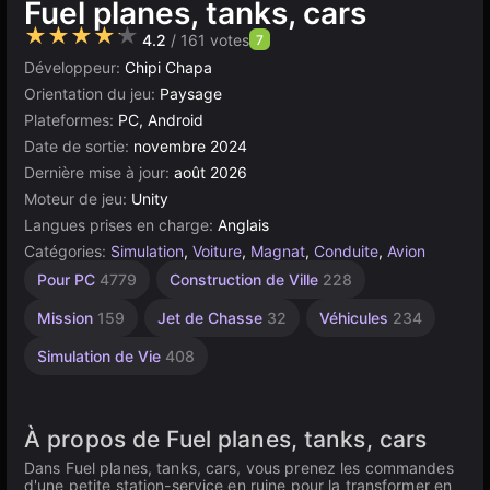
Fuel planes, tanks, cars
★★★★★
4.2
/ 161 votes
7
Développeur:
Chipi Chapa
Orientation du jeu:
Paysage
Plateformes:
PC, Android
Date de sortie:
novembre 2024
Dernière mise à jour:
août 2026
Moteur de jeu:
Unity
Langues prises en charge:
Anglais
Catégories:
Simulation
,
Voiture
,
Magnat
,
Conduite
,
Avion
Mignons
Collection
Bureau
Incrémentaux
Construction
Aviation
Navigateur
Unity
Haute
À 1
Gestion
Pour PC
4779
Construction de Ville
228
Joueur
Qualité
5168
en
847
53
889
5019
des
637
565
Ressources
ligne
3569
4147
Mission
159
Jet de Chasse
32
Véhicules
234
3172
300
Simulation de Vie
408
À propos de Fuel planes, tanks, cars
Dans Fuel planes, tanks, cars, vous prenez les commandes
d'une petite station-service en ruine pour la transformer en