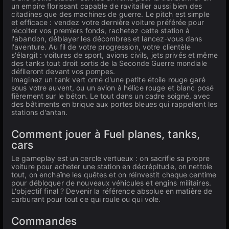
un empire florissant capable de ravitailler aussi bien des
citadines que des machines de guerre. Le pitch est simple
et efficace : vendez votre dernière voiture préférée pour
récolter vos premiers fonds, rachetez cette station à
l'abandon, déblayer les décombres et lancez-vous dans
l'aventure. Au fil de votre progression, votre clientèle
s'élargit : voitures de sport, avions civils, jets privés et même
des tanks tout droit sortis de la Seconde Guerre mondiale
défileront devant vos pompes.
Imaginez un tank vert orné d'une petite étoile rouge garé
sous votre auvent, ou un avion à hélice rouge et blanc posé
fièrement sur le béton. Le tout dans un cadre soigné, avec
des bâtiments en brique aux portes bleues qui rappellent les
stations d'antan.
Comment jouer à Fuel planes, tanks,
cars
Le gameplay est un cercle vertueux : on sacrifie sa propre
voiture pour acheter une station en décrépitude, on nettoie
tout, on enchaîne les quêtes et on réinvestit chaque centime
pour débloquer de nouveaux véhicules et engins militaires.
L'objectif final ? Devenir la référence absolue en matière de
carburant pour tout ce qui roule ou qui vole.
Commandes