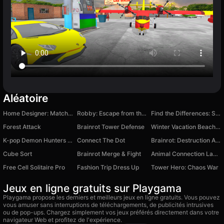
Aléatoire
Home Designer: Match 3
Robby: Escape from the Castle
Find the Differences: Super Search
Forest Attack
Brainrot Tower Defense
Winter Vacation Beach Games
K-pop Demon Hunters Super Puzzles
Connect The Dot
Brainrot: Destruction Arena
Cube Sort
Brainrot Merge & Fight
Animal Connection Laboratory
Free Cell Solitaire Pro
Fashion Trip Dress Up
Tower Hero: Chaos War
Jeux en ligne gratuits sur Playgama
Playgama propose les derniers et meilleurs jeux en ligne gratuits. Vous pouvez
vous amuser sans interruptions de téléchargements, de publicités intrusives
ou de pop-ups. Chargez simplement vos jeux préférés directement dans votre
navigateur Web et profitez de l'expérience.