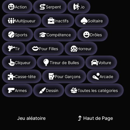
Action
Serpent
.io
Multijoueur
Inactifs
Solitaire
Sports
Compétence
Drôles
Tir
Pour Filles
Horreur
Cliqueur
Tireur de Bulles
Voiture
Casse-tête
Pour Garçons
Arcade
Armes
Dessin
Toutes les catégories
Jeu aléatoire
Haut de Page