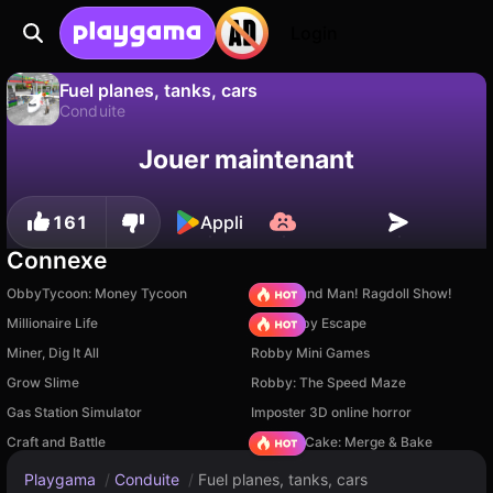
Login
Fuel planes, tanks, cars
Conduite
Sauvegardez la
Non
Enregistrer
Jouer maintenant
Fuel planes, tanks, cars est un jeu de conduite gratuit par Chipi Chapa. Joue-y en ligne sur Playgama.
progression !
161
Appli
Connexe
ObbyTycoon: Money Tycoon
Playground Man! Ragdoll Show!
Millionaire Life
Your Obby Escape
Miner, Dig It All
Robby Mini Games
Grow Slime
Robby: The Speed Maze
Gas Station Simulator
Imposter 3D online horror
Craft and Battle
Piece of Cake: Merge & Bake
Playgama
/
Conduite
/
Fuel planes, tanks, cars