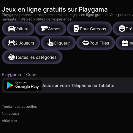
Jeux en ligne gratuits sur Playgama
Playgama propose les derniers et meilleurs jeux en ligne gratuits. Vous pouvez
navigateur Web et profitez de l'expérience.
Voiture
Armes
Pour Garçons
Drô
2 Joueurs
Cliqueur
Pour Filles
In
Toutes les catégories
Playgama
/
Cube
Jeux sur votre Téléphone ou Tablette
Tendances actuelles
Nouveaux
Aléatoire