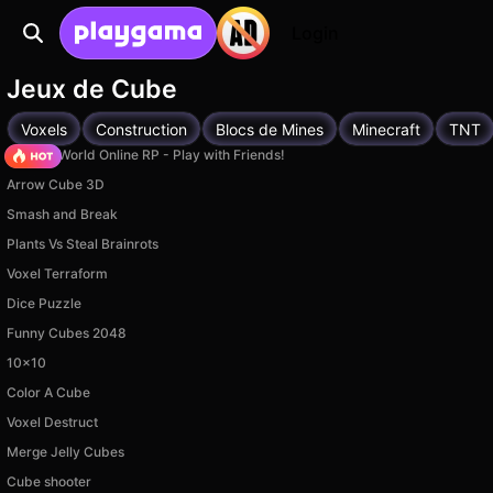
Login
Jeux de Cube
Voxels
Construction
Blocs de Mines
Minecraft
TNT
Sprunki World Online RP - Play with Friends!
Arrow Cube 3D
Smash and Break
Plants Vs Steal Brainrots
Voxel Terraform
Dice Puzzle
Funny Cubes 2048
10x10
Color A Cube
Voxel Destruct
Merge Jelly Cubes
Cube shooter