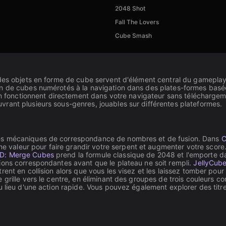
2048 Shot
Fall The Lovers
Cube Smash
des objets en forme de cube servent d'élément central du gameplay, 
n de cubes numérotés à la navigation dans des plates-formes basées
on fonctionnent directement dans votre navigateur sans téléchargeme
rant plusieurs sous-genres, jouables sur différentes plateformes.
les mécaniques de correspondance de nombres et de fusion. Dans
C
leur pour faire grandir votre serpent et augmenter votre score. Le
D: Merge Cubes
prend la formule classique de 2048 et l'emporte d
ions correspondantes avant que le plateau ne soit rempli.
JellyCub
rent en collision alors que vous les visez et les laissez tomber po
 grille vers le centre, en éliminant des groupes de trois couleurs
u lieu d'une action rapide. Vous pouvez également explorer des tit