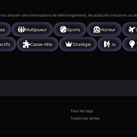
 vous amuser sans interruptions de téléchargements, de publicités intrusives ou
les
Multijoueur
Sports
Horreur
actifs
Casse-tête
Stratégie
.io
Tous les tags
Toutes les séries