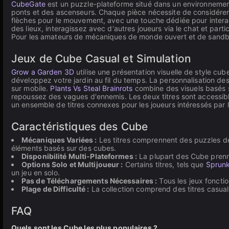
CubeGate
est un puzzle-plateforme situé dans un environnement
ponts et des ascenseurs. Chaque pièce nécessite de considérer l'
flèches pour le mouvement, avec une touche dédiée pour interag
des lieux, interagissez avec d'autres joueurs via le chat et parti
Pour les amateurs de mécaniques de monde ouvert et de sandbox
Jeux de Cube Casual et Simulation
Grow a Garden 3D
utilise une présentation visuelle de style cu
développez votre jardin au fil du temps. La personnalisation des p
sur mobile.
Plants Vs Steal Brainrots
combine des visuels basés s
repoussez des vagues d'ennemis. Les deux titres sont accessib
un ensemble de titres connexes pour les joueurs intéressés par la
Caractéristiques des Cube
Mécaniques Variées :
Les titres comprennent des puzzles de 
éléments basés sur des cubes.
Disponibilité Multi-Plateformes :
La plupart des Cube prenne
Options Solo et Multijoueur :
Certains titres, tels que
Sprunk
un jeu en solo.
Pas de Téléchargements Nécessaires :
Tous les jeux fonctio
Plage de Difficulté :
La collection comprend des titres casuals
FAQ
Quels sont les Cube les plus populaires ?