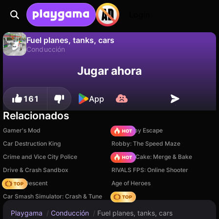
Login
Fuel planes, tanks, cars
Conducción
No
Guardar
¡Guarda el progreso!
Fuel planes, tanks, cars es un juego de conducción gratuito de Chipi Chapa. Juégalo en línea en Playgama.
Jugar ahora
161
App
Relacionados
Gamer's Mod
Your Obby Escape
Car Destruction King
Robby: The Speed Maze
Crime and Vice City Police
Piece of Cake: Merge & Bake
Drive & Crash Sandbox
RIVALS FPS: Online Shooter
Deadly Descent
Age of Heroes
Car Smash Simulator: Crash & Tune
Hedgies
Playgama
/
Conducción
/
Fuel planes, tanks, cars