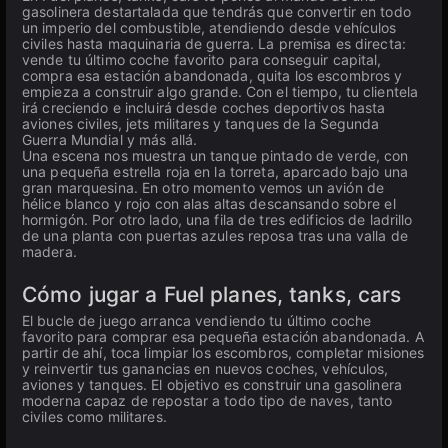
gasolinera destartalada que tendrás que convertir en todo
un imperio del combustible, atendiendo desde vehículos
civiles hasta maquinaria de guerra. La premisa es directa:
vende tu último coche favorito para conseguir capital,
compra esa estación abandonada, quita los escombros y
empieza a construir algo grande. Con el tiempo, tu clientela
irá creciendo e incluirá desde coches deportivos hasta
aviones civiles, jets militares y tanques de la Segunda
Guerra Mundial y más allá.
Una escena nos muestra un tanque pintado de verde, con
una pequeña estrella roja en la torreta, aparcado bajo una
gran marquesina. En otro momento vemos un avión de
hélice blanco y rojo con alas altas descansando sobre el
hormigón. Por otro lado, una fila de tres edificios de ladrillo
de una planta con puertas azules reposa tras una valla de
madera.
Cómo jugar a Fuel planes, tanks, cars
El bucle de juego arranca vendiendo tu último coche
favorito para comprar esa pequeña estación abandonada. A
partir de ahí, toca limpiar los escombros, completar misiones
y reinvertir tus ganancias en nuevos coches, vehículos,
aviones y tanques. El objetivo es construir una gasolinera
moderna capaz de repostar a todo tipo de naves, tanto
civiles como militares.