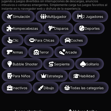
jugando a juegos divertidos sin interrupciones de descargas, anuncios
intrusivos o ventanas emergentes. Simplemente carga tus juegos favoritos al
instante en tu navegador web y disfruta de la experiencia.
Simulación
Multijugador
2 Jugadores
Rompecabezas
Disparos
Deportes
Clic
Para Chicas
Coches
Armas
Terror
Arcade
Bubble Shooter
Serpiente
Solitario
Para Niños
Estrategia
Habilidad
Inactivos
Dibujo
Todas las categorías