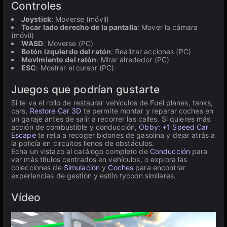
Controles
Joystick
: Moverse (móvil)
Tocar lado derecho de la pantalla
: Mover la cámara
(móvil)
WASD
: Moverse (PC)
Botón izquierdo del ratón
: Realizar acciones (PC)
Movimiento del ratón
: Mirar alrededor (PC)
ESC
: Mostrar el cursor (PC)
Juegos que podrían gustarte
Si te va el rollo de restaurar vehículos de Fuel planes, tanks,
cars,
Restore Car 3D
te permite montar y reparar coches en
un garaje antes de salir a recorrer las calles. Si quieres más
acción de combustible y conducción,
Obby: +1 Speed Car
Escape
te reta a recoger bidones de gasolina y dejar atrás a
la policía en circuitos llenos de obstáculos.
Echa un vistazo al catálogo completo de
Conducción
para
ver más títulos centrados en vehículos, o explora las
colecciones de
Simulación
y
Coches
para encontrar
experiencias de gestión y estilo tycoon similares.
Vídeo