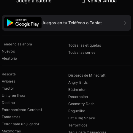
Juego aleatorio
Volver Arriba
Juegos en tu Teléfono o Tablet
Tendencias ahora
Todas las etiquetas
Nuevos
Todas las series
Aleatorio
Rescate
Disparos de Minecraft
Aviones
Angry Birds
Tractor
Bádminton
Unity en línea
Decoración
Destino
Geometry Dash
Entrenamiento Cerebral
Roguelike
Fantasmas
Little Big Snake
Terror para un jugador
Terroríficos
Mazmorras
Tenis para 2 jugadores