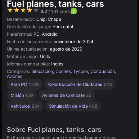
Fuel planes, tanks, cars
★★★★★
4.2
/ 161 votos
7
Desarrollador:
Chipi Chapa
Orientación del juego:
Horizontal
Plataformas:
PC, Android
Fecha de lanzamiento:
noviembre de 2024
Última actualización:
agosto de 2026
Motor de juego:
Unity
Idiomas compatibles:
Inglés
Categorías:
Simulación
,
Coches
,
Tycoon
,
Conducción
,
Aviones
Lindos
Coleccionismo
Escritorio
Incrementales
Construcción
Aviación
Browser
Unity
Gestión
Alta
De 1
Para PC
4779
Construcción de Ciudades
228
Jugador
Calidad
847
en
5019
5168
53
de
637
565
889
Recursos
línea
3569
4147
Misión
159
Aviones de Combate
32
3172
300
Vehículos
234
Simulación de Vida
408
Sobre Fuel planes, tanks, cars
En Fuel planes, tanks, cars te pones al mando de una