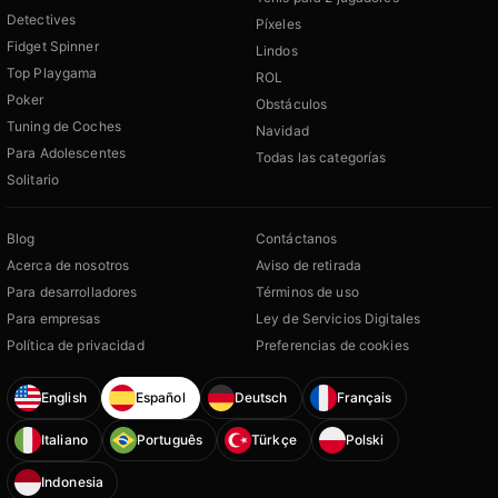
Detectives
Píxeles
Fidget Spinner
Lindos
Top Playgama
ROL
Poker
Obstáculos
Tuning de Coches
Navidad
Para Adolescentes
Todas las categorías
Solitario
Blog
Contáctanos
Acerca de nosotros
Aviso de retirada
Para desarrolladores
Términos de uso
Para empresas
Ley de Servicios Digitales
Política de privacidad
Preferencias de cookies
English
Español
Deutsch
Français
Italiano
Português
Türkçe
Polski
Indonesia