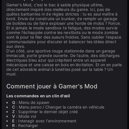
Gamer's Mod, c'est le bac à sable physique ultime,
directement inspiré des meilleurs du genre. Ici, pas de
quêtes barbantes ni de règles strictes : tu es seul maître à
bord. Envie de construire un bunker, de remplir un garage
de bolides ou de faire exploser une horde de mobs ? Fonce.
Et si jamais le mode sandbox te fatigue, des modes survie
comme l'échappée contre les nextbots ou le mode zombie
sont là pour te filer des sueurs froides. Sans oublier l'espace
communautaire pour discuter et balancer tes idées direct
aux devs.
D'un côté, une sportive rouge stationnée dans un garage
immaculé, porte grande ouverte. De l'autre, des décharges
électriques bleu azur qui crépitent entre un appareil
mécanique et une caisse en bois en lévitation. Et on en parle
de cet adorable animal à lunettes posé sur la table ? Un
must.
Comment jouer à Gamer's Mod
Les commandes en un clin d'œil
Q
: Menu de spawn
C
: Menu perso / Changer la caméra en véhicule
Z
: Supprimer le dernier objet créé
V
: Mode vol
E
: Interagir avec l'environnement
R
: Recharger