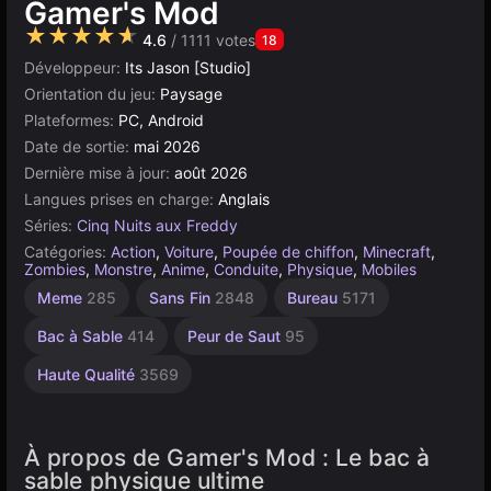
Gamer's Mod
★★★★★
4.6
/ 1111 votes
18
Développeur:
Its Jason [Studio]
Orientation du jeu:
Paysage
Plateformes:
PC, Android
Date de sortie:
mai 2026
Dernière mise à jour:
août 2026
Langues prises en charge:
Anglais
Séries:
Cinq Nuits aux Freddy
Catégories:
Action
,
Voiture
,
Poupée de chiffon
,
Minecraft
,
Zombies
,
Monstre
,
Anime
,
Conduite
,
Physique
,
Mobiles
Navigateur
Meme
285
Sans Fin
2848
Bureau
5171
5021
Bac à Sable
414
Peur de Saut
95
Haute Qualité
3569
À propos de Gamer's Mod : Le bac à
sable physique ultime