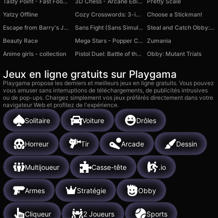
Tasty Point - Fast Food Empire
3D Chess - Arcane Edition
Pretty Scale
Yatzy Offline
Cozy Crosswords: 3-in-1 Collection
Choose a Stickman!
Escape from Barry's Jail Obby
Sans Fight (Sans Simulator)
Steal and Catch Obby: Mini-Games
Beauty Race
Mega Stars - Popper Crazy
Zumania
Anime girls - collection
Pistol Duel: Battle of the Guns
Obby: Mutant Trials
Jeux en ligne gratuits sur Playgama
Playgama propose les derniers et meilleurs jeux en ligne gratuits. Vous pouvez
vous amuser sans interruptions de téléchargements, de publicités intrusives
ou de pop-ups. Chargez simplement vos jeux préférés directement dans votre
navigateur Web et profitez de l'expérience.
Solitaire
Voiture
Drôles
Horreur
Tir
Arcade
Dessin
Multijoueur
Casse-tête
.io
Armes
Stratégie
Obby
Cliqueur
2 Joueurs
Sports