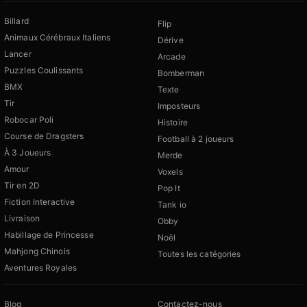
Billard
Flip
Animaux Cérébraux Italiens
Dérive
Lancer
Arcade
Puzzles Coulissants
Bomberman
BMX
Texte
Tir
Imposteurs
Robocar Poli
Histoire
Course de Dragsters
Football à 2 joueurs
À 3 Joueurs
Merde
Amour
Voxels
Tir en 2D
Pop It
Fiction Interactive
Tank io
Livraison
Obby
Habillage de Princesse
Noël
Mahjong Chinois
Toutes les catégories
Aventures Royales
Blog
Contactez-nous