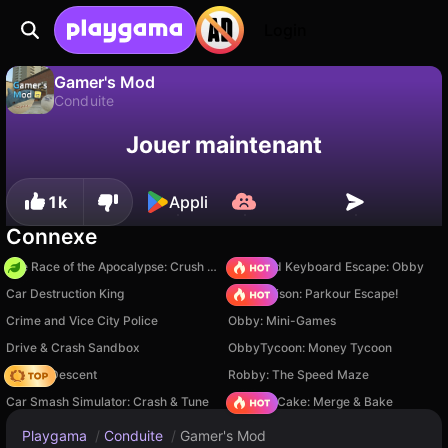
Login
Gamer's Mod
Conduite
Sauvegardez la
Non
Enregistrer
Gamer's Mod est un jeu de conduite gratuit par Its Jason [Studio]. Joue-y en ligne sur Playgama.
Jouer maintenant
progression !
1k
Appli
Connexe
The Race of the Apocalypse: Crush the Zombies!
+1 Speed Keyboard Escape: Obby
Car Destruction King
Barry Prison: Parkour Escape!
Crime and Vice City Police
Obby: Mini-Games
Drive & Crash Sandbox
ObbyTycoon: Money Tycoon
Deadly Descent
Robby: The Speed Maze
Car Smash Simulator: Crash & Tune
Piece of Cake: Merge & Bake
Playgama
/
Conduite
/
Gamer's Mod