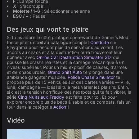
F
: Lampe torche
X
: S'accroupir
Molette / 1-6
: Sélectionner une arme
ESC / ~
: Pause
Des jeux qui vont te plaire
Si tu as adoré le côté pilotage open-world de Gamer's Mod,
fonce jeter un œil au catalogue complet
Conduite
sur
Playgama pour encore plus de sensations au volant. Les
accros au chaos et à la destruction pure trouveront leur
bonheur avec
Online Car Destruction Simulator 3D
, qui
pousse les crashs réalistes et le carnage mécanique à un
niveau supérieur. Pour un mix explosif de caisses, d'armes
et de chaos urbain,
Grand Shift Auto
te plonge dans une
ambiance gangster musclée.
Police Chase Simulator
te
propose plus de 15 véhicules sur des cartes variées — ville,
lune, campagne — idéal si tu aimes varier les plaisirs. Enfin,
si c'est la tension horrifique des nextbots qui te fait vibrer, la
série
Cinq Nuits aux Freddy
est faite pour toi. Et pour
explorer encore plus de bacs à sable et de combats, fais un
tour dans la catégorie
Action
!
Vidéo