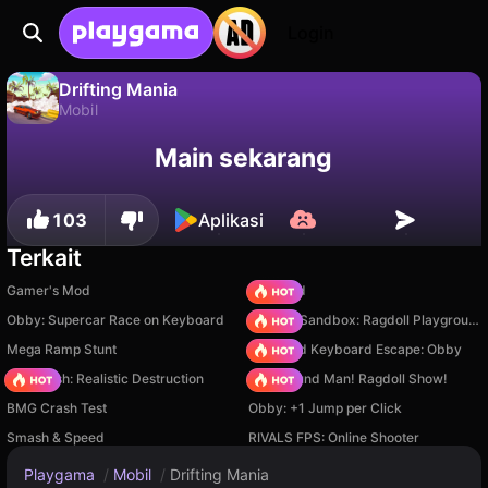
Login
Drifting Mania
Mobil
Tidak
Simpan
Simpan progresnya!
Drifting Mania adalah game mobil gratis oleh Inlogic Software s.r.o.. Mainkan online di Playgama.
Main sekarang
103
Aplikasi
Terkait
Gamer's Mod
TB World
Obby: Supercar Race on Keyboard
Sprunki Sandbox: Ragdoll Playground Mode
Mega Ramp Stunt
+1 Speed Keyboard Escape: Obby
Car Crush: Realistic Destruction
Playground Man! Ragdoll Show!
BMG Crash Test
Obby: +1 Jump per Click
Smash & Speed
RIVALS FPS: Online Shooter
Playgama
/
Mobil
/
Drifting Mania