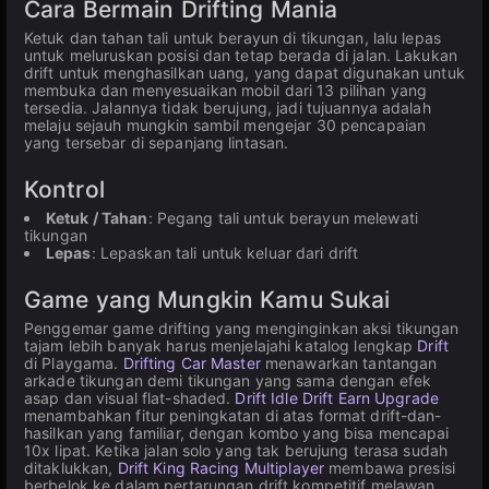
Cara Bermain Drifting Mania
Ketuk dan tahan tali untuk berayun di tikungan, lalu lepas
untuk meluruskan posisi dan tetap berada di jalan. Lakukan
drift untuk menghasilkan uang, yang dapat digunakan untuk
membuka dan menyesuaikan mobil dari 13 pilihan yang
tersedia. Jalannya tidak berujung, jadi tujuannya adalah
melaju sejauh mungkin sambil mengejar 30 pencapaian
yang tersebar di sepanjang lintasan.
Kontrol
Ketuk / Tahan
: Pegang tali untuk berayun melewati
tikungan
Lepas
: Lepaskan tali untuk keluar dari drift
Game yang Mungkin Kamu Sukai
Penggemar game drifting yang menginginkan aksi tikungan
tajam lebih banyak harus menjelajahi katalog lengkap
Drift
di Playgama.
Drifting Car Master
menawarkan tantangan
arkade tikungan demi tikungan yang sama dengan efek
asap dan visual flat-shaded.
Drift Idle Drift Earn Upgrade
menambahkan fitur peningkatan di atas format drift-dan-
hasilkan yang familiar, dengan kombo yang bisa mencapai
10x lipat. Ketika jalan solo yang tak berujung terasa sudah
ditaklukkan,
Drift King Racing Multiplayer
membawa presisi
berbelok ke dalam pertarungan drift kompetitif melawan