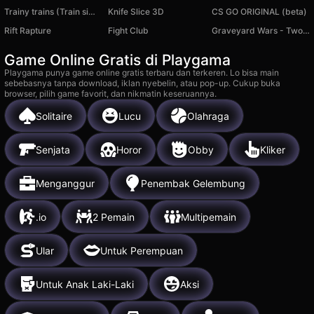
Trainy trains (Train simulator)
Knife Slice 3D
CS GO ORIGINAL (beta)
Rift Rapture
Fight Club
Graveyard Wars - Two player
Game Online Gratis di Playgama
Playgama punya game online gratis terbaru dan terkeren. Lo bisa main
sebebasnya tanpa download, iklan nyebelin, atau pop-up. Cukup buka
browser, pilih game favorit, dan nikmatin keseruannya.
Solitaire
Lucu
Olahraga
Senjata
Horor
Obby
Kliker
Menganggur
Penembak Gelembung
.io
2 Pemain
Multipemain
Ular
Untuk Perempuan
Untuk Anak Laki-Laki
Aksi