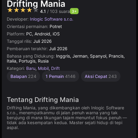
Drifting Mania
★★★★★
4.1
/ 103 suara
3+
Developer:
Inlogic Software s.r.o.
Orientasi permainan:
Potret
Platform:
PC, Android, iOS
Tanggal rilis:
Juli 2026
Pembaruan terakhir:
Juli 2026
Bahasa yang Didukung:
Inggris, Jerman, Spanyol, Prancis,
Italia, Portugis, Rusia
Kategori:
Baru
,
Mobil
,
Drift
Balapan
224
1 Pemain
4146
Aksi Cepat
243
Tentang Drifting Mania
Drifting Mania, yang dikembangkan oleh Inlogic Software
s.r.o., menempatkanmu di jalan penuh warna yang tak
berujung di mana tikungan tajam menuntut fokus penuh —
tidak ada kesempatan kedua. Master sejati hidup di tepi
aspal.