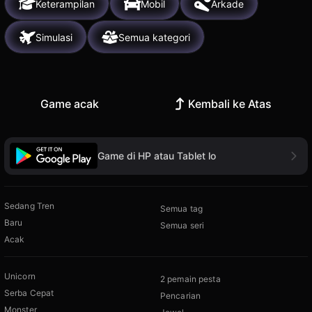
Keterampilan
Mobil
Arkade
Simulasi
Semua kategori
Game acak
Kembali ke Atas
Game di HP atau Tablet lo
Sedang Tren
Semua tag
Baru
Semua seri
Acak
Unicorn
2 pemain pesta
Serba Cepat
Pencarian
Monster