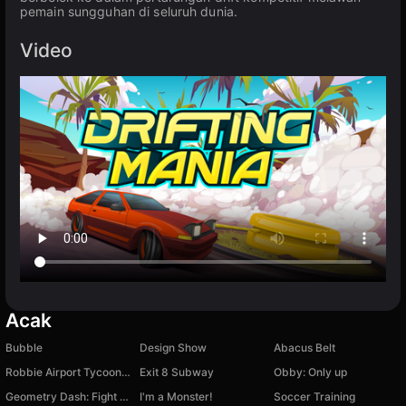
pemain sungguhan di seluruh dunia.
Video
Acak
Bubble
Design Show
Abacus Belt
Robbie Airport Tycoon: Build and grow rich
Exit 8 Subway
Obby: Only up
Geometry Dash: Fight with Brainrot!
I'm a Monster!
Soccer Training