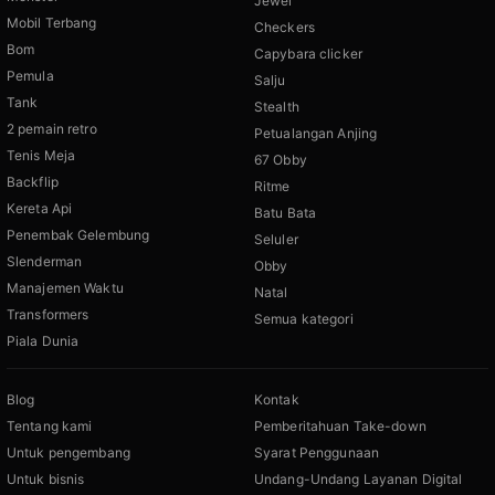
Jewel
Mobil Terbang
Checkers
Bom
Capybara clicker
Pemula
Salju
Tank
Stealth
2 pemain retro
Petualangan Anjing
Tenis Meja
67 Obby
Backflip
Ritme
Kereta Api
Batu Bata
Penembak Gelembung
Seluler
Slenderman
Obby
Manajemen Waktu
Natal
Transformers
Semua kategori
Piala Dunia
Blog
Kontak
Tentang kami
Pemberitahuan Take-down
Untuk pengembang
Syarat Penggunaan
Untuk bisnis
Undang-Undang Layanan Digital