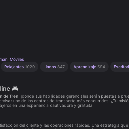
kman
,
Móviles
Relajantes
1029
Lindos
847
Aprendizaje
594
Escritor
line 🎮
n de Tren
, ¡donde sus habilidades gerenciales serán puestas a pru
pervisar uno de los centros de transporte más concurridos. ¿Tu misió
ajeros en una experiencia cautivadora y gratuita!
isfacción del cliente y las operaciones rápidas. Una estrategia que