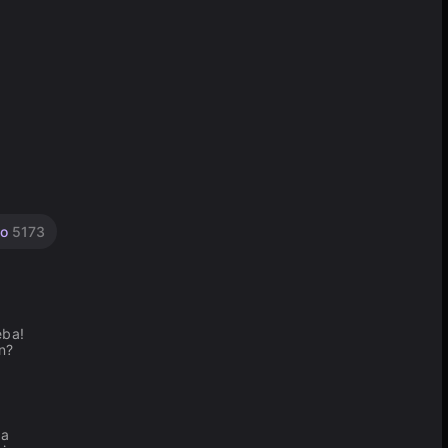
io
5173
eba!
n?
 a