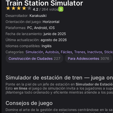
Train Station Simulator
★★★★★
4.2
/ 264 votos
3
Desarrollador:
Karakusiki
Orientación del juego:
Horizontal
Plataformas:
PC, Android, iOS
Fecha de lanzamiento:
junio de 2025
Última actualización:
agosto de 2026
Idiomas compatibles:
Inglés
Categorías:
Simulación
,
Autobús
,
Fáciles
,
Trenes
,
Inactivos
,
Stic
Tráfico
Sandbox
Construcción
Aviación
Rusos
Browser
Unity
Construcción de Ciudades
227
Para Adolescentes
3076
1798
en
5026
118
414
53
637
línea
3175
Simulador de estación de tren — juega on
Ponte en la piel de un jefe de estación en
Simulador de Estació
Esto
en línea
el juego de simulación invita a los jugadores a su
¡Mantenga todo ordenado y eficiente mientras atiende a los pas
Consejos de juego
Domine el arte de la gestión de estaciones centrándose en la sat