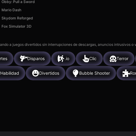
Obby: Pull a Sword
Mario Dash
Skydom Reforged
Fox Simulator 3D
gando a juegos divertidos sin interrupciones de descargas, anuncios intrusivos o
rtes
Disparos
.io
Clic
Terror
Habilidad
Divertidos
Bubble Shooter
Ro