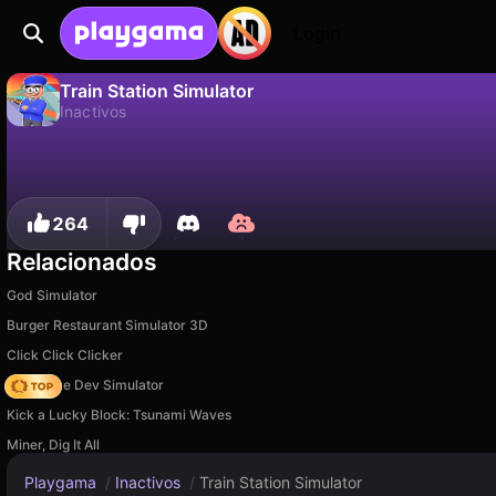
Login
Train Station Simulator
Inactivos
No
Guardar
¡Guarda el progreso!
Train Station Simulator es un juego de inactivos gratuito de Karakusiki. Juégalo en línea en Playgama.
264
Relacionados
God Simulator
Burger Restaurant Simulator 3D
Click Click Clicker
Idle Game Dev Simulator
Kick a Lucky Block: Tsunami Waves
Miner, Dig It All
Playgama
/
Inactivos
/
Train Station Simulator