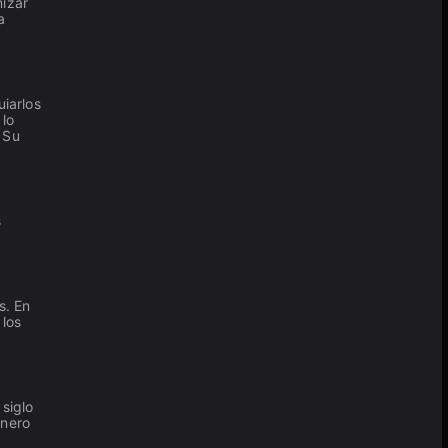
mizar
a
uiarlos
 lo
 Su
s
s. En
 los
 siglo
énero