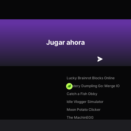
Jugar ahora
Lucky Brainrot Blocks Online
Mystery Dumpling Go: Merge IO
Catch a Fish Obby
Idle Vlogger Simulator
Moon Potato Clicker
The MachinEGG