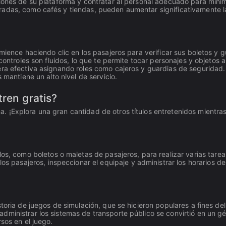
ciones de su plataforma y contratar al personal adecuado para mini
radas, como cafés y tiendas, pueden aumentar significativamente l
mience haciendo clic en los pasajeros para verificar sus boletos y g
 controles son fluidos, lo que te permite tocar personajes y objetos a
era efectiva asignando roles como cajeros y guardias de seguridad.
 mantiene un alto nivel de servicio.
ren gratis?
. ¡Explora una gran cantidad de otros títulos entretenidos mientra
los, como boletos o maletas de pasajeros, para realizar varias tarea
los pasajeros, inspeccionar el equipaje y administrar los horarios de
toria de juegos de simulación, que se hicieron populares a fines del
dministrar los sistemas de transporte público se convirtió en un g
sos en el juego.