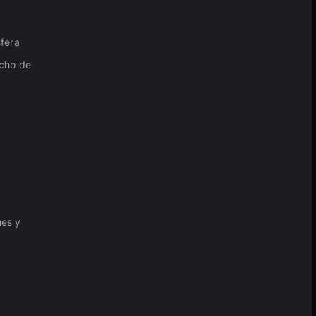
sfera
echo de
nes y