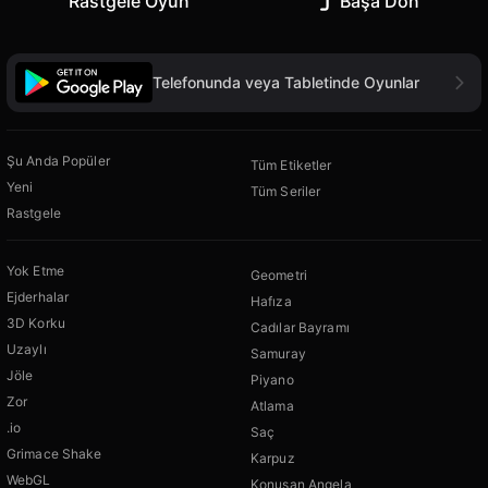
Rastgele Oyun
Başa Dön
Telefonunda veya Tabletinde Oyunlar
Şu Anda Popüler
Tüm Etiketler
Yeni
Tüm Seriler
Rastgele
Yok Etme
Geometri
Ejderhalar
Hafıza
3D Korku
Cadılar Bayramı
Uzaylı
Samuray
Jöle
Piyano
Zor
Atlama
.io
Saç
Grimace Shake
Karpuz
WebGL
Konuşan Angela