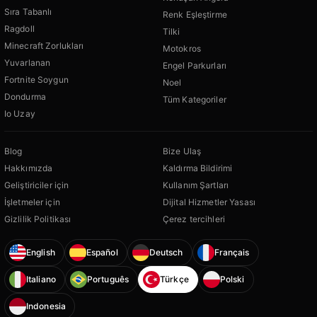
Sıra Tabanlı
Renk Eşleştirme
Ragdoll
Tilki
Minecraft Zorlukları
Motokros
Yuvarlanan
Engel Parkurları
Fortnite Soygun
Noel
Dondurma
Tüm Kategoriler
Io Uzay
Blog
Bize Ulaş
Hakkımızda
Kaldırma Bildirimi
Geliştiriciler için
Kullanım Şartları
İşletmeler için
Dijital Hizmetler Yasası
Gizlilik Politikası
Çerez tercihleri
English
Español
Deutsch
Français
Italiano
Português
Türkçe
Polski
Indonesia