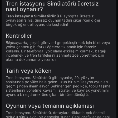
Tren istasyonu Simülatörü ücretsiz
nasıl oynanır?
Tren istasyonu Simülatörünü
Playhop'ta ücretsiz
oynayabilirsiniz. Sınırsız oyunun tadını çıkarırken diğer
birçok eğlenceli oyunu da keşfedin!
Kontroller
Bilgisayarda
, çeşitli görevleri gerçekleştirmek için bilet veya
yolcu çantası gibi farklı öğelere tıklamak için farenizi
kullanın. Bir
telefonda
, yolcularla etkileşim kurmak, bagajı
incelemek ve tren tarifelerini zahmetsizce yönetmek için
ekrana dokunmanız yeterlidir.
Tarih veya köken
Tren istasyonu Simülatörü gibi oyunlar, 20. yüzyılın
sonlarında popüler hale gelen uzun bir simülasyon oyunları
geçmişinden ilham alıyor. Şehirler genişledikçe, toplu taşıma
sistemlerini yönetme kavramı, strateji ve kaynak yönetimini
oyunda birleştirerek öne çıkan bir türe dönüştü.
Oyunun veya temanın açıklaması
Tren istasyonu Simülatörü, detaylara dikkatin çok önemli
olduğu sürükleyici bir deneyim sunar. Canlı grafikler ve canlı