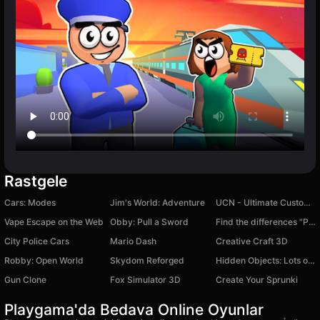
Rastgele
Cars: Modes
Jim's World: Adventure
UCN - Ultimate Custom Night
Vape Escape on the Web
Obby: Pull a Sword
Find the differences "Paintings of the world"
City Police Cars
Mario Dash
Creative Craft 3D
Robby: Open World
Skydom Reforged
Hidden Objects: Lots of Things
Gun Clone
Fox Simulator 3D
Create Your Sprunki
Playgama'da Bedava Online Oyunlar