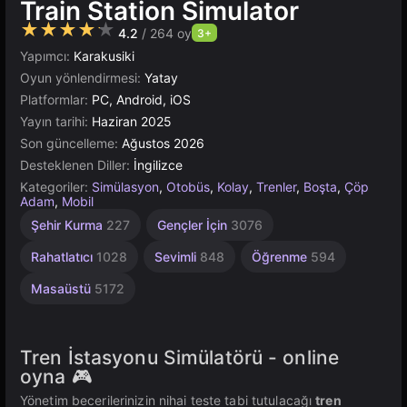
Train Station Simulator
★★★★★
4.2
/ 264 oy
3+
Yapımcı:
Karakusiki
Oyun yönlendirmesi:
Yatay
Platformlar:
PC, Android, iOS
Yayın tarihi:
Haziran 2025
Son güncelleme:
Ağustos 2026
Desteklenen Diller:
İngilizce
Kategoriler:
Simülasyon
,
Otobüs
,
Kolay
,
Trenler
,
Boşta
,
Çöp
Adam
,
Mobil
Trafik
Sandbox
Bina
Havacılık
Tarayıcı
Rus
Unity
Şehir Kurma
227
Gençler İçin
3076
1799
Çevrimiçi
636
118
5026
414
53
3177
Rahatlatıcı
1028
Sevimli
848
Öğrenme
594
Masaüstü
5172
Tren İstasyonu Simülatörü - online
oyna 🎮
Yönetim becerilerinizin nihai teste tabi tutulacağı
tren