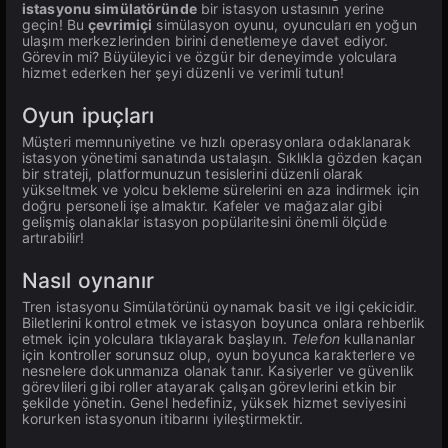
istasyonu simülatöründe
bir istasyon ustasının yerine
geçin! Bu
çevrimiçi
simülasyon oyunu, oyuncuları en yoğun
ulaşım merkezlerinden birini denetlemeye davet ediyor.
Görevin mi? Büyüleyici ve özgür bir deneyimde yolculara
hizmet ederken her şeyi düzenli ve verimli tutun!
Oyun ipuçları
Müşteri memnuniyetine ve hızlı operasyonlara odaklanarak
istasyon yönetimi sanatında ustalaşın. Sıklıkla gözden kaçan
bir strateji, platformunuzun tesislerini düzenli olarak
yükseltmek ve yolcu bekleme sürelerini en aza indirmek için
doğru personeli işe almaktır. Kafeler ve mağazalar gibi
gelişmiş olanaklar istasyon popülaritesini önemli ölçüde
artırabilir!
Nasıl oynanır
Tren istasyonu Simülatörünü oynamak basit ve ilgi çekicidir.
Biletlerini kontrol etmek ve istasyon boyunca onlara rehberlik
etmek için yolculara tıklayarak başlayın.
Telefon
kullananlar
için kontroller sorunsuz olup, oyun boyunca karakterlere ve
nesnelere dokunmanıza olanak tanır. Kasiyerler ve güvenlik
görevlileri gibi roller atayarak çalışan görevlerini etkin bir
şekilde yönetin. Genel hedefiniz, yüksek hizmet seviyesini
korurken istasyonun itibarını iyileştirmektir.