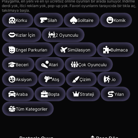
Playgama, en yeni ve en iyi ücretsiz online oyunları bir arada sunuyor. İndirme
derdi yok, itici reklam yok, pop-up yok. Favori oyunlarını tarayıcıda bir tıkla aç,
takılmaya başla.
Korku
Silah
Solitaire
Komik
Kızlar İçin
2 Oyunculu
Engel Parkurları
Simülasyon
Bulmaca
Beceri
Atari
Çok Oyunculu
Aksiyon
Atış
Çizim
.io
Araba
Boşta
Strateji
Yılan
Tüm Kategoriler