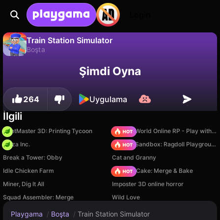
Login
Train Station Simulator
Boşta
Train Station Simulator, Karakusiki tarafından yapılmış ücretsiz bir boşta oyunudur. Playgama'da oyna.
Hayır
Kaydet
İlerlemeyi kaydet!
Şimdi Oyna
264
Uygulama
İlgili
PrintMaster 3D: Printing Tycoon
Sprunki World Online RP - Play with Friends!
Pizza Inc.
Sprunki Sandbox: Ragdoll Playground Mode
Break a Tower: Obby
Cat and Granny
Idle Chicken Farm
Piece of Cake: Merge & Bake
Miner, Dig It All
Imposter 3D online horror
Squad Assembler: Merge
Wild Love
Playgama
/
Boşta
/
Train Station Simulator