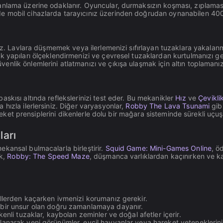
nlama üzerine odaklanır. Oyuncular, durmaksızın koşması, zıplaması
 mobil cihazlarda tarayıcınız üzerinden doğrudan oynanabilen 400'
iniz. Lavlara düşmemek veya ilerlemenizi sıfırlayan tuzaklara yakala
k yapıları ölçeklendirmenizi ve çevresel tuzaklardan kurtulmanızı ge
lik önlemlerini atlatmanızı ve çıkışa ulaşmak için altın toplamanızı
skısı altında reflekslerinizi test eder. Bu mekanikler
Hız
ve
Çevikli
hızla ilerlersiniz. Diğer varyasyonlar,
Robby The Lava Tsunami
gib
reket prensiplerini dikenlerle dolu bir mağara sisteminde sürekli uç
arı
kansal bulmacalarla birleştirir.
Squid Game: Mini-Games Online
, ö
ak,
Robby: The Speed Maze
, düşmanca varlıklardan kaçınırken ve kar
ellerden kaçarken ivmenizi korumanız gerekir.
l bir unsur olan doğru zamanlamaya dayanır.
ikenli tuzaklar, kaybolan zeminler ve doğal afetler içerir.
llanarak yeni görünümler, evcil hayvanlar veya hareket yeteneklerinin