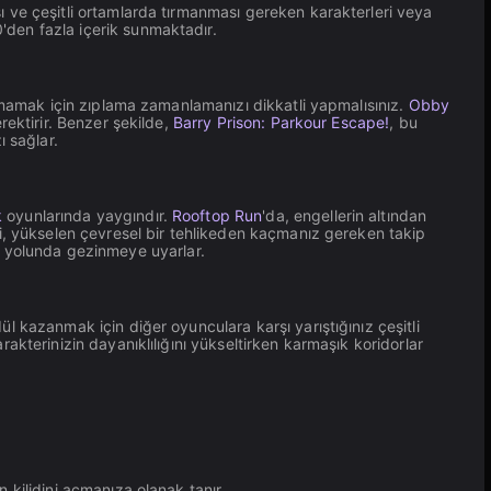
 ve çeşitli ortamlarda tırmanması gereken karakterleri veya
den fazla içerik sunmaktadır.
nmamak için zıplama zamanlamanızı dikkatli yapmalısınız.
Obby
rektirir. Benzer şekilde,
Barry Prison: Parkour Escape!
, bu
 sağlar.
k
oyunlarında yaygındır.
Rooftop Run
'da, engellerin altından
i, yükselen çevresel bir tehlikeden kaçmanız gereken takip
uş yolunda gezinmeye uyarlar.
dül kazanmak için diğer oyunculara karşı yarıştığınız çeşitli
akterinizin dayanıklılığını yükseltirken karmaşık koridorlar
 kilidini açmanıza olanak tanır.