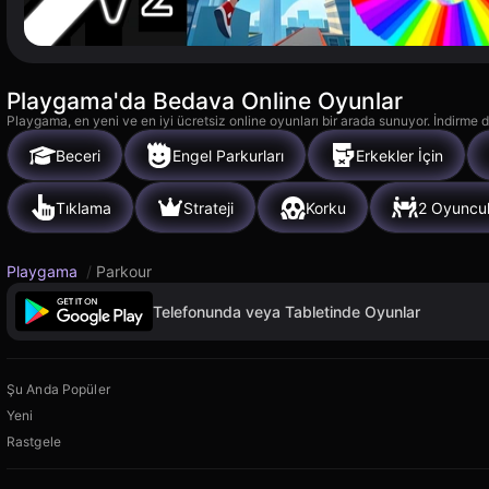
Playgama'da Bedava Online Oyunlar
Playgama, en yeni ve en iyi ücretsiz online oyunları bir arada sunuyor. İndirme de
Beceri
Engel Parkurları
Erkekler İçin
Tıklama
Strateji
Korku
2 Oyuncu
Playgama
/
Parkour
Telefonunda veya Tabletinde Oyunlar
Şu Anda Popüler
Yeni
Rastgele