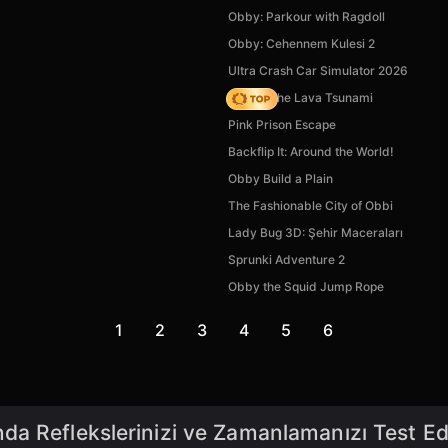
Obby: Parkour with Ragdoll
Obby: Cehennem Kulesi 2
Ultra Crash Car Simulator 2026
Robby The Lava Tsunami
Pink Prison Escape
Backflip It: Around the World!
Obby Build a Plain
The Fashionable City of Obbi
Lady Bug 3D: Şehir Maceraları
Sprunki Adventure 2
Obby the Squid Jump Rope
1
2
3
4
5
6
a Reflekslerinizi ve Zamanlamanızı Test Ed