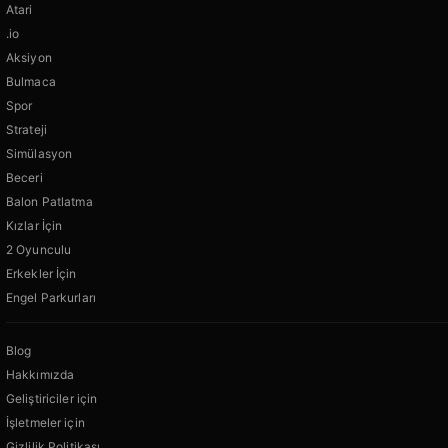
Atari
.io
Aksiyon
Bulmaca
Spor
Strateji
Simülasyon
Beceri
Balon Patlatma
Kızlar İçin
2 Oyunculu
Erkekler İçin
Engel Parkurları
Blog
Hakkımızda
Geliştiriciler için
İşletmeler için
Gizlilik Politikası