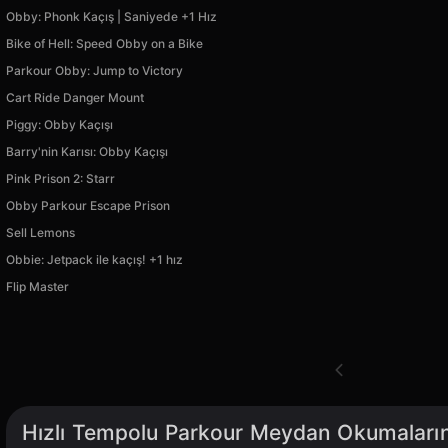
Obby: Phonk Kaçış | Saniyede +1 Hız
Bike of Hell: Speed Obby on a Bike
Parkour Obby: Jump to Victory
Cart Ride Danger Mount
Piggy: Obby Kaçışı
Barry'nin Karısı: Obby Kaçışı
Pink Prison 2: Starr
Obby Parkour Escape Prison
Sell Lemons
Obbie: Jetpack ile kaçış! +1 hız
Flip Master
Hızlı Tempolu Parkour Meydan Okumalarınd