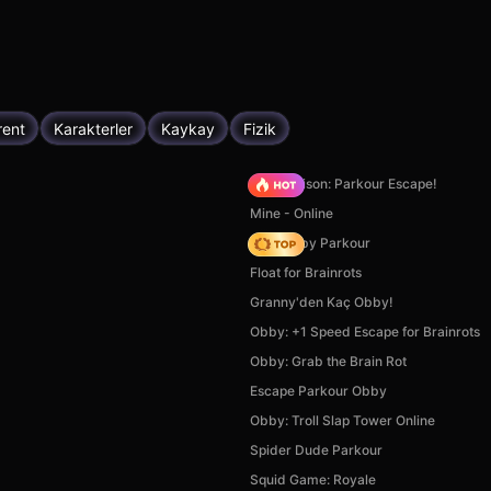
rent
Karakterler
Kaykay
Fizik
Barry Prison: Parkour Escape!
Mine - Online
Your Obby Parkour
Float for Brainrots
Granny'den Kaç Obby!
Obby: +1 Speed Escape for Brainrots
Obby: Grab the Brain Rot
Escape Parkour Obby
Obby: Troll Slap Tower Online
Spider Dude Parkour
Squid Game: Royale