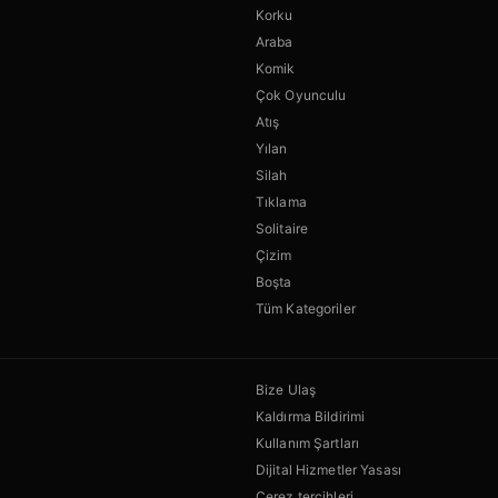
Korku
Araba
Komik
Çok Oyunculu
Atış
Yılan
Silah
Tıklama
Solitaire
Çizim
Boşta
Tüm Kategoriler
Bize Ulaş
Kaldırma Bildirimi
Kullanım Şartları
Dijital Hizmetler Yasası
Çerez tercihleri