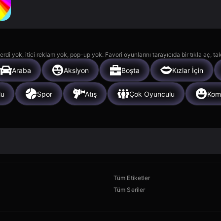
rdi yok, itici reklam yok, pop-up yok. Favori oyunlarını tarayıcıda bir tıkla aç, ta
Araba
Aksiyon
Boşta
Kızlar İçin
lu
Spor
Atış
Çok Oyunculu
Kom
Tüm Etiketler
Tüm Seriler