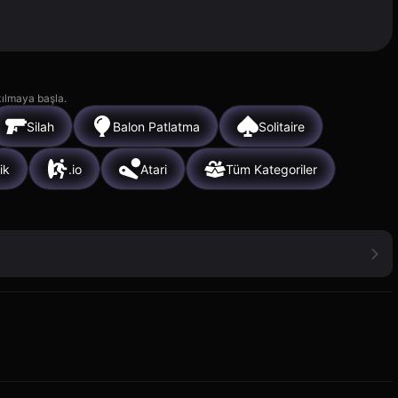
kılmaya başla.
Silah
Balon Patlatma
Solitaire
ik
.io
Atari
Tüm Kategoriler