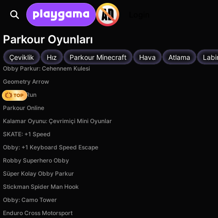
Login
Parkour Oyunları
Çeviklik
Hız
Parkour Minecraft
Hava
Atlama
Labi
Obby Parkur: Cehennem Kulesi
Geometry Arrow
Rooftop Run
Parkour Online
Kalamar Oyunu: Çevrimiçi Mini Oyunlar
SKATE: +1 Speed
Obby: +1 Keyboard Speed Escape
Robby Superhero Obby
Süper Kolay Obby Parkur
Stickman Spider Man Hook
Obby: Camo Tower
Enduro Cross Motorsport