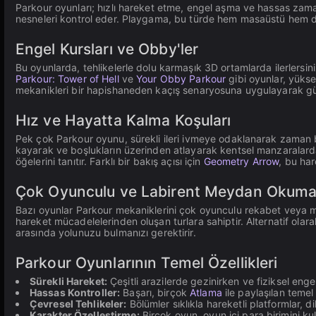
Parkour oyunları; hızlı hareket etme, engel aşma ve hassas zama
nesneleri kontrol eder. Playgama, bu türde hem masaüstü hem de
Engel Kursları ve Obby'ler
Bu oyunlarda, tehlikelerle dolu karmaşık 3D ortamlarda ilerlers
Parkour: Tower of Hell
ve
Your Obby Parkour
gibi oyunlar, yükse
mekanikleri bir hapishaneden kaçış senaryosuna uygulayarak güven
Hız ve Hayatta Kalma Koşuları
Pek çok Parkour oyunu, sürekli ileri ivmeye odaklanarak zaman ba
kayarak ve boşlukların üzerinden atlayarak kentsel manzaralarda 
öğelerini tanıtır. Farklı bir bakış açısı için
Geometry Arrow
, bu ha
Çok Oyunculu ve Labirent Meydan Okumal
Bazı oyunlar Parkour mekaniklerini çok oyunculu rekabet veya me
hareket mücadelelerinden oluşan turlara sahiptir. Alternatif olar
arasında yolunuzu bulmanızı gerektirir.
Parkour Oyunlarının Temel Özellikleri
Sürekli Hareket:
Çeşitli arazilerde gezinirken ve fiziksel eng
Hassas Kontroller:
Başarı, birçok
Atlama
ile paylaşılan teme
Çevresel Tehlikeler:
Bölümler sıklıkla hareketli platformlar, d
Karakter Özelleştirme:
Birçok oyun, oyun içi para birimini ku