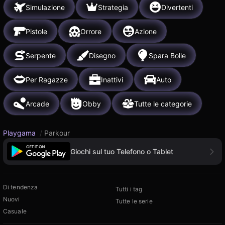
Simulazione
Strategia
Divertenti
Pistole
Orrore
Azione
Serpente
Disegno
Spara Bolle
Per Ragazze
Inattivi
Auto
Arcade
Obby
Tutte le categorie
Playgama
/
Parkour
Giochi sul tuo Telefono o Tablet
Di tendenza
Tutti i tag
Nuovi
Tutte le serie
Casuale