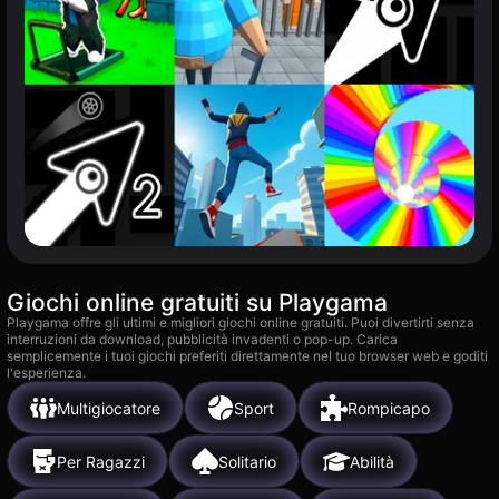
Giochi online gratuiti su Playgama
Playgama offre gli ultimi e migliori giochi online gratuiti. Puoi divertirti senza
interruzioni da download, pubblicità invadenti o pop-up. Carica
semplicemente i tuoi giochi preferiti direttamente nel tuo browser web e goditi
l'esperienza.
Multigiocatore
Sport
Rompicapo
Per Ragazzi
Solitario
Abilità