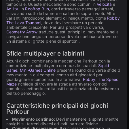
temporale. Queste meccaniche sono comuni in
Velocità
e
Agility
. In
Rooftop Run
, corri attraverso paesaggi urbani,
scivolando sotto le barriere e saltando sopra i vuoti. Altre
varianti introducono elementi di inseguimento, come
Robby
The Lava Tsunami
, dove devi seminare un pericolo
ambientale crescente. Per una prospettiva diversa,
Geometry Arrow
traduce questi principi di movimento nella
navigazione lungo un percorso di volo continuo attraverso
un sistema di grotte piene di spuntoni.
Sfide multiplayer e labirinti
Alcuni giochi combinano le meccaniche Parkour con la
competizione multiplayer o con puzzle spaziali.
Squid
Game: Mini-Games Online
presenta round di diverse sfide di
movimento in cui competi contro altri giocatori per
guadagnare ricompense. In alternativa,
Robby: The Speed
Maze
richiede di trovare la strada attraverso corridoi
complessi evitando entità ostili e potenziando la resistenza
del tuo personaggio.
Caratteristiche principali dei giochi
Parkour
Movimento continuo:
Devi mantenere la spinta mentre
navighi su terreni diversi ed eviti barriere fisiche.
Comandi di precisione:
Il successo dipende da un