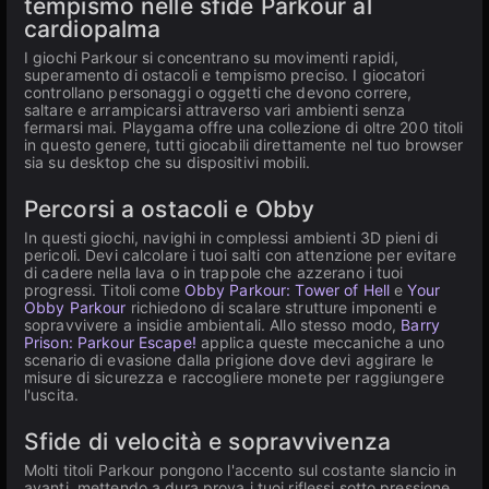
tempismo nelle sfide Parkour al
cardiopalma
I giochi Parkour si concentrano su movimenti rapidi,
superamento di ostacoli e tempismo preciso. I giocatori
controllano personaggi o oggetti che devono correre,
saltare e arrampicarsi attraverso vari ambienti senza
fermarsi mai. Playgama offre una collezione di oltre 200 titoli
in questo genere, tutti giocabili direttamente nel tuo browser
sia su desktop che su dispositivi mobili.
Percorsi a ostacoli e Obby
In questi giochi, navighi in complessi ambienti 3D pieni di
pericoli. Devi calcolare i tuoi salti con attenzione per evitare
di cadere nella lava o in trappole che azzerano i tuoi
progressi. Titoli come
Obby Parkour: Tower of Hell
e
Your
Obby Parkour
richiedono di scalare strutture imponenti e
sopravvivere a insidie ambientali. Allo stesso modo,
Barry
Prison: Parkour Escape!
applica queste meccaniche a uno
scenario di evasione dalla prigione dove devi aggirare le
misure di sicurezza e raccogliere monete per raggiungere
l'uscita.
Sfide di velocità e sopravvivenza
Molti titoli Parkour pongono l'accento sul costante slancio in
avanti, mettendo a dura prova i tuoi riflessi sotto pressione