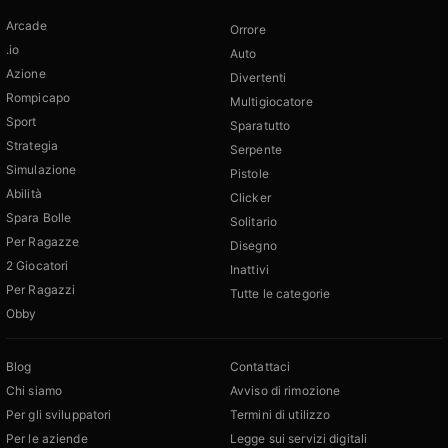
Arcade
Orrore
.io
Auto
Azione
Divertenti
Rompicapo
Multigiocatore
Sport
Sparatutto
Strategia
Serpente
Simulazione
Pistole
Abilità
Clicker
Spara Bolle
Solitario
Per Ragazze
Disegno
2 Giocatori
Inattivi
Per Ragazzi
Tutte le categorie
Obby
Blog
Contattaci
Chi siamo
Avviso di rimozione
Per gli sviluppatori
Termini di utilizzo
Per le aziende
Legge sui servizi digitali