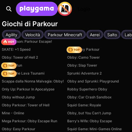
Login
Giochi di Parkour
Agility
Velocità
Parkour Minecraft
Aerei
Salto
Lab
Barry Prison: Parkour Escape!
SKATE: +1 Speed
Your Obby Parkour
Obby: Tower of Hell 2
Obby: Camo Tower
Rooftop Run
Obby: Slap Tower
Robby The Lava Tsunami
Sprunki Adventure 2
Scappa dalla Nonna Malvagia: Obby!
Obby and Sprunki: Playground
Only Up: Parkour In Apocalypse
Robby Superhero Obby
Obby without Jump
Obby: Car Crash Sandbox
Obby Parkour: Tower of Hell
Squid Game: Royale
Mine - Online
Obby, but You Can't Jump
Mega Parkour: Obby Escape Run
Barry's Wife: Obby Escape
Obby: Easy Parkour
Squid Game: Mini-Games Online