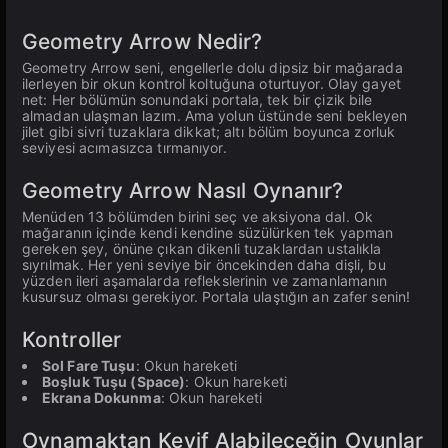
Geometry Arrow Nedir?
Geometry Arrow seni, engellerle dolu dipsiz bir mağarada
ilerleyen bir okun kontrol koltuğuna oturtuyor. Olay gayet
net: Her bölümün sonundaki portala, tek bir çizik bile
almadan ulaşman lazım. Ama yolun üstünde seni bekleyen
jilet gibi sivri tuzaklara dikkat; altı bölüm boyunca zorluk
seviyesi acımasızca tırmanıyor.
Geometry Arrow Nasıl Oynanır?
Menüden 13 bölümden birini seç ve aksiyona dal. Ok
mağaranın içinde kendi kendine süzülürken tek yapman
gereken şey, önüne çıkan dikenli tuzaklardan ustalıkla
sıyrılmak. Her yeni seviye bir öncekinden daha dişli, bu
yüzden ileri aşamalarda reflekslerinin ve zamanlamanın
kusursuz olması gerekiyor. Portala ulaştığın an zafer senin!
Kontroller
Sol Fare Tuşu
: Okun hareketi
Boşluk Tuşu (Space)
: Okun hareketi
Ekrana Dokunma
: Okun hareketi
Oynamaktan Keyif Alabileceğin Oyunlar