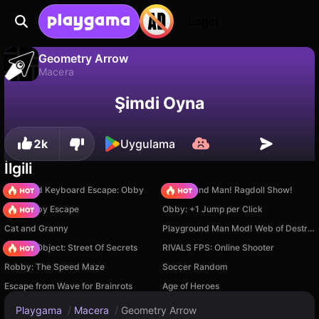
Login
Geometry Arrow
Macera
Geometry Arrow, faraonovvit tarafından yapılmış ücretsiz bir macera oyunudur. Playgama'da oyna.
Hayır
Kaydet
İlerlemeyi kaydet!
Şimdi Oyna
2k
Uygulama
İlgili
+1 Speed Keyboard Escape: Obby
Playground Man! Ragdoll Show!
Your Obby Escape
Obby: +1 Jump per Click
Cat and Granny
Playground Man Mod! Web of Destruction!
Hidden Object: Street Of Secrets
RIVALS FPS: Online Shooter
Robby: The Speed Maze
Soccer Random
Escape from Wave for Brainrots
Age of Heroes
Playgama
/
Macera
/
Geometry Arrow