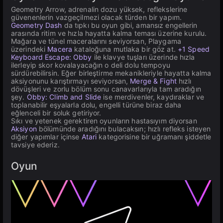
Geometry Arrow, adrenalin dozu yüksek, reflekslerine
güvenenlerin vazgeçilmezi olacak türden bir yapım.
Geometry Dash
da tıpkı bu oyun gibi, amansız engellerin
arasında ritim ve hızla hayatta kalma teması üzerine kurulu.
Mağara ve tünel maceralarını seviyorsan, Playgama
üzerindeki
Macera
kataloğuna mutlaka bir göz at.
+1 Speed
Keyboard Escape: Obby
ile klavye tuşları üzerinde hızla
ilerleyip skor kovalayacağın o deli dolu tempoyu
sürdürebilirsin. Eğer birleştirme mekanikleriyle hayatta kalma
aksiyonunu karıştırmayı seviyorsan,
Merge & Fight
hızlı
dövüşleri ve zorlu bölüm sonu canavarlarıyla tam aradığın
şey.
Obby: Climb and Slide
ise merdivenler, kaydıraklar ve
toplanabilir eşyalarla dolu, engelli türüne biraz daha
eğlenceli bir soluk getiriyor.
Sıkı ve yetenek gerektiren oyunların hastasıyım diyorsan
Aksiyon
bölümünde aradığını bulacaksın; hızlı refleks isteyen
diğer yapımlar içinse
Atari
kategorisine bir uğramanı şiddetle
tavsiye ederiz.
Oyun