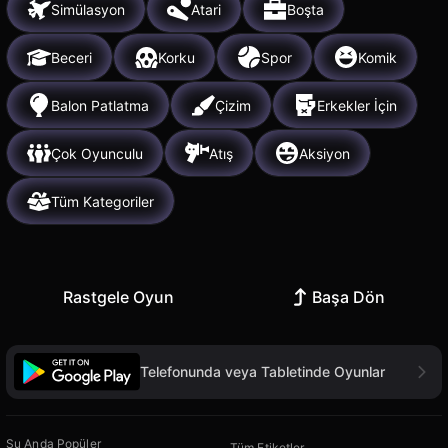
Simülasyon
Atari
Boşta
Beceri
Korku
Spor
Komik
Balon Patlatma
Çizim
Erkekler İçin
Çok Oyunculu
Atış
Aksiyon
Tüm Kategoriler
Rastgele Oyun
Başa Dön
Telefonunda veya Tabletinde Oyunlar
Şu Anda Popüler
Tüm Etiketler