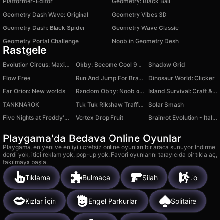
Platformer-Editor
Geometry: Black Ball
Geometry Dash Wave: Original
Geometry Vibes 3D
Geometry Dash: Black Spider
Geometry Wave Classic
Geometry Portal Challenge
Noob in Geometry Desh
Rastgele
Evolution Circus: Maximum Level
Obby: Become Cool 99 Strength Simulator
Shadow Grid
Flow Free
Run And Jump For Brainrot
Dinosaur World: Clicker
Far Orion: New worlds
Random Obby: Noob or Pro?
Island Survival: Craft & Farm
TANKNAROK
Tuk Tuk Rikshaw Traffic Racing
Solar Smash
Five Nights at Freddy's 3 Remaster
Vortex Drop Fruit
Brainrot Evolution - Italian Animals online
Playgama'da Bedava Online Oyunlar
Playgama, en yeni ve en iyi ücretsiz online oyunları bir arada sunuyor. İndirme
derdi yok, itici reklam yok, pop-up yok. Favori oyunlarını tarayıcıda bir tıkla aç,
takılmaya başla.
Tıklama
Bulmaca
Silah
.io
Kızlar İçin
Engel Parkurları
Solitaire