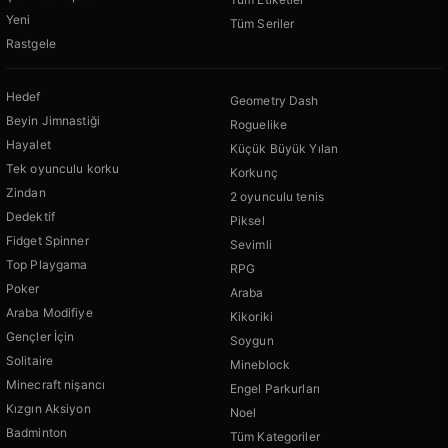
Yeni
Tüm Seriler
Rastgele
Hedef
Geometry Dash
Beyin Jimnastiği
Roguelike
Hayalet
Küçük Büyük Yılan
Tek oyunculu korku
Korkunç
Zindan
2 oyunculu tenis
Dedektif
Piksel
Fidget Spinner
Sevimli
Top Playgama
RPG
Poker
Araba
Araba Modifiye
Kikoriki
Gençler İçin
Soygun
Solitaire
Mineblock
Minecraft nişancı
Engel Parkurları
Kızgın Aksiyon
Noel
Badminton
Tüm Kategoriler