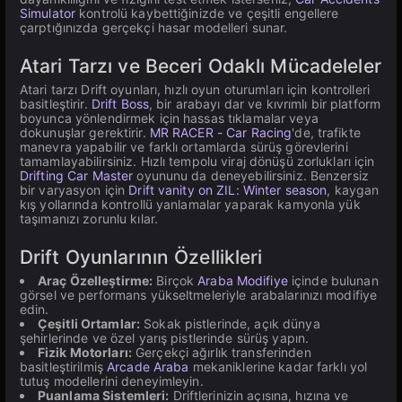
Simulator
kontrolü kaybettiğinizde ve çeşitli engellere
çarptığınızda gerçekçi hasar modelleri sunar.
Atari Tarzı ve Beceri Odaklı Mücadeleler
Atari tarzı Drift oyunları, hızlı oyun oturumları için kontrolleri
basitleştirir.
Drift Boss
, bir arabayı dar ve kıvrımlı bir platform
boyunca yönlendirmek için hassas tıklamalar veya
dokunuşlar gerektirir.
MR RACER - Car Racing
'de, trafikte
manevra yapabilir ve farklı ortamlarda sürüş görevlerini
tamamlayabilirsiniz. Hızlı tempolu viraj dönüşü zorlukları için
Drifting Car Master
oyununu da deneyebilirsiniz. Benzersiz
bir varyasyon için
Drift vanity on ZIL: Winter season
, kaygan
kış yollarında kontrollü yanlamalar yaparak kamyonla yük
taşımanızı zorunlu kılar.
Drift Oyunlarının Özellikleri
Araç Özelleştirme:
Birçok
Araba Modifiye
içinde bulunan
görsel ve performans yükseltmeleriyle arabalarınızı modifiye
edin.
Çeşitli Ortamlar:
Sokak pistlerinde, açık dünya
şehirlerinde ve özel yarış pistlerinde sürüş yapın.
Fizik Motorları:
Gerçekçi ağırlık transferinden
basitleştirilmiş
Arcade Araba
mekaniklerine kadar farklı yol
tutuş modellerini deneyimleyin.
Puanlama Sistemleri:
Driftlerinizin açısına, hızına ve