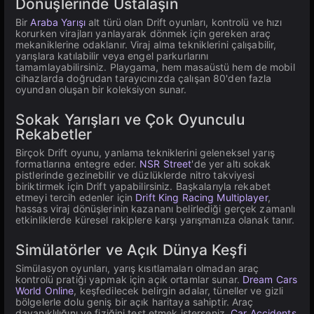
Dönüşlerinde Ustalaşın
Bir
Araba Yarışı
alt türü olan Drift oyunları, kontrolü ve hızı
korurken virajları yanlayarak dönmek için gereken araç
mekaniklerine odaklanır. Viraj alma tekniklerini çalışabilir,
yarışlara katılabilir veya engel parkurlarını
tamamlayabilirsiniz. Playgama, hem masaüstü hem de mobil
cihazlarda doğrudan tarayıcınızda çalışan 80'den fazla
oyundan oluşan bir koleksiyon sunar.
Sokak Yarışları ve Çok Oyunculu
Rekabetler
Birçok Drift oyunu, yanlama tekniklerini geleneksel yarış
formatlarına entegre eder.
NSR Street
'de yer altı sokak
pistlerinde gezinebilir ve düzlüklerde nitro takviyesi
biriktirmek için Drift yapabilirsiniz. Başkalarıyla rekabet
etmeyi tercih edenler için
Drift King Racing Multiplayer
,
hassas viraj dönüşlerinin kazananı belirlediği gerçek zamanlı
etkinliklerde küresel rakiplere karşı yarışmanıza olanak tanır.
Simülatörler ve Açık Dünya Keşfi
Simülasyon oyunları, yarış kısıtlamaları olmadan araç
kontrolü pratiği yapmak için açık ortamlar sunar.
Dream Cars
World Online
, keşfedilecek belirgin adalar, tüneller ve gizli
bölgelerle dolu geniş bir açık haritaya sahiptir. Araç
dayanıklılığını ve fiziğini test etmek isterseniz,
Car Accidents