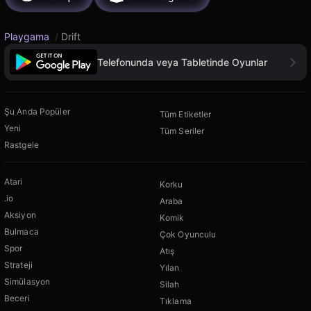
Playgama
/
Drift
Telefonunda veya Tabletinde Oyunlar
Şu Anda Popüler
Tüm Etiketler
Yeni
Tüm Seriler
Rastgele
Atari
Korku
.io
Araba
Aksiyon
Komik
Bulmaca
Çok Oyunculu
Spor
Atış
Strateji
Yılan
Simülasyon
Silah
Beceri
Tıklama