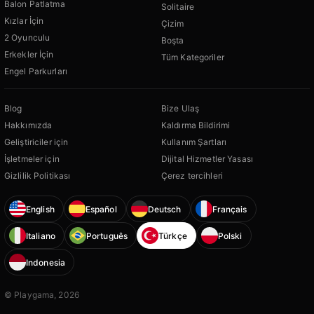
Balon Patlatma
Solitaire
Kızlar İçin
Çizim
2 Oyunculu
Boşta
Erkekler İçin
Tüm Kategoriler
Engel Parkurları
Blog
Bize Ulaş
Hakkımızda
Kaldırma Bildirimi
Geliştiriciler için
Kullanım Şartları
İşletmeler için
Dijital Hizmetler Yasası
Gizlilik Politikası
Çerez tercihleri
English
Español
Deutsch
Français
Italiano
Português
Türkçe
Polski
Indonesia
© Playgama, 2026