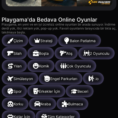
Playgama'da Bedava Online Oyunlar
Playgama, en yeni ve en iyi ücretsiz online oyunları bir arada sunuyor. İndirme
derdi yok, itici reklam yok, pop-up yok. Favori oyunlarını tarayıcıda bir tıkla aç,
takılmaya başla.
Çizim
Strateji
Balon Patlatma
Silah
Boşta
Atış
2 Oyunculu
Yılan
Komik
Çok Oyunculu
Simülasyon
Engel Parkurları
.io
Spor
Erkekler İçin
Beceri
Korku
Araba
Bulmaca
Kızlar İçin
Tüm Kategoriler