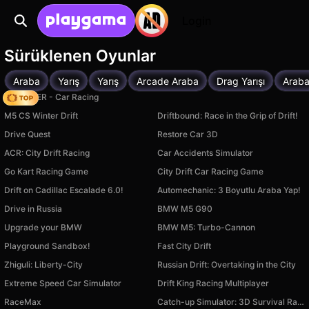
Login
Sürüklenen Oyunlar
Araba
Yarış
Yarış
Arcade Araba
Drag Yarışı
Araba
MR RACER - Car Racing
M5 CS Winter Drift
Driftbound: Race in the Grip of Drift!
Drive Quest
Restore Car 3D
ACR: City Drift Racing
Car Accidents Simulator
Go Kart Racing Game
City Drift Car Racing Game
Drift on Cadillac Escalade 6.0!
Automechanic: 3 Boyutlu Araba Yap!
Drive in Russia
BMW M5 G90
Upgrade your BMW
BMW M5: Turbo-Cannon
Playground Sandbox!
Fast City Drift
Zhiguli: Liberty-City
Russian Drift: Overtaking in the City
Extreme Speed Car Simulator
Drift King Racing Multiplayer
RaceMax
Catch-up Simulator: 3D Survival Racing